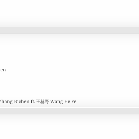
hen
Zhang Bichen ft. 王赫野 Wang He Ye