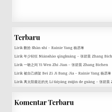
Terbaru
Lirik 刪拾 Shān shí – Rainie Yang 杨丞琳
Lirik 年少轻狂 Niánshào qīngkuáng – 张碧晨 Zhang Bic
Lirik 一吻之间 Yi Wen Zhi Jian – 张碧晨 Zhang Bichen
Lirik 被自己綁架 Bei Zi Ji Bang Jia – Rainie Yang 杨丞琳
Lirik 离太阳最近的光 Lí tàiyáng zuìjìn de guāng – 张碧晨 
Komentar Terbaru