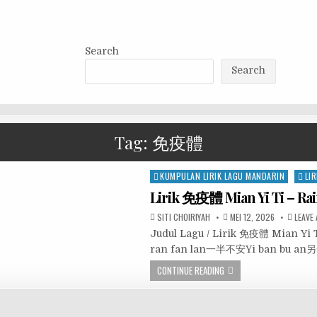
Search
Search
Tag:
免疫體
Posted
KUMPULAN LIRIK LAGU MANDARIN
LIR
in
Lirik 免疫體 Mian Yi Ti – R
SITI CHOIRIYAH
MEI 12, 2026
LEAVE
Judul Lagu / Lirik 免疫體 Mian Y
ran fan lan一半不安Yi ban bu 
CONTINUE READING