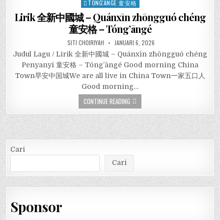
in
TONG'ANGE 童安格
Lirik 全新中國城 – Quánxīn zhōngguó chéng
童安格 – Tóng’āngé
SITI CHOIRIYAH
JANUARI 6, 2026
Judul Lagu / Lirik 全新中國城 – Quánxīn zhōngguó chéng
Penyanyi 童安格 – Tóng’āngé Good morning China
Town早安中国城We are all live in China Town一家五口人
Good morning…
CONTINUE READING
Cari
Cari
Sponsor