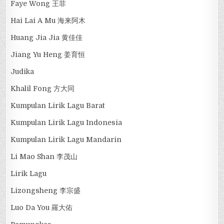
Faye Wong 王菲
Hai Lai A Mu 海来阿木
Huang Jia Jia 黄佳佳
Jiang Yu Heng 姜育恒
Judika
Khalil Fong 方大同
Kumpulan Lirik Lagu Barat
Kumpulan Lirik Lagu Indonesia
Kumpulan Lirik Lagu Mandarin
Li Mao Shan 李茂山
Lirik Lagu
Lizongsheng 李宗盛
Luo Da You 羅大佑