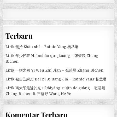
Terbaru
Lirik 刪拾 Shān shí – Rainie Yang 杨丞琳
Lirik 年少轻狂 Niánshào qīngkuáng – 张碧晨 Zhang
Bichen
Lirik 一吻之间 Yi Wen Zhi Jian – 张碧晨 Zhang Bichen
Lirik 被自己綁架 Bei Zi Ji Bang Jia – Rainie Yang 杨丞琳
Lirik 离太阳最近的光 Lí tàiyáng zuìjìn de guāng – 张碧晨
Zhang Bichen ft. 王赫野 Wang He Ye
Komentar Terbaru