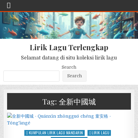
Lirik Lagu Terlengkap
Selamat datang di situ koleksi lirik lagu
Search
Search
Tag:
全新中國城
Posted
KUMPULAN LIRIK LAGU MANDARIN
LIRIK LAGU