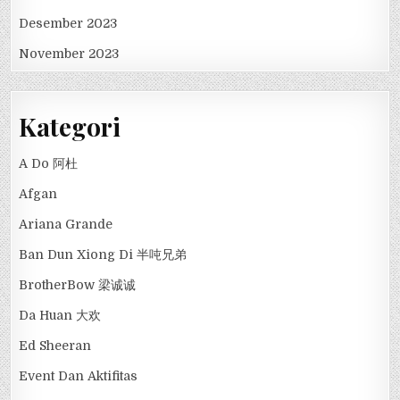
Desember 2023
November 2023
Kategori
A Do 阿杜
Afgan
Ariana Grande
Ban Dun Xiong Di 半吨兄弟
BrotherBow 梁诚诚
Da Huan 大欢
Ed Sheeran
Event Dan Aktifitas