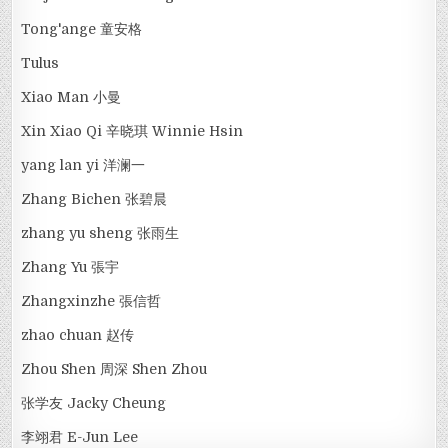
Tong'ange 童安格
Tulus
Xiao Man 小曼
Xin Xiao Qi 辛晓琪 Winnie Hsin
yang lan yi 洋澜一
Zhang Bichen 张碧晨
zhang yu sheng 张雨生
Zhang Yu 張宇
Zhangxinzhe 張信哲
zhao chuan 赵传
Zhou Shen 周深 Shen Zhou
张学友 Jacky Cheung
李翊君 E-Jun Lee