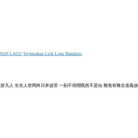
HAN LAGU
Terjemahan Lirik Lagu Mandarin
ōngshèng 你我皆凡人 生在人世間終日奔波苦 一刻不得閒既然不是仙 難免有雜念道義放兩旁 利字擺中間 