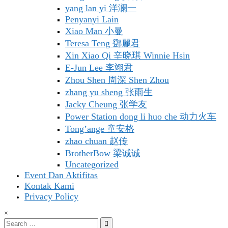
yang lan yi 洋澜一
Penyanyi Lain
Xiao Man 小曼
Teresa Teng 鄧麗君
Xin Xiao Qi 辛晓琪 Winnie Hsin
E-Jun Lee 李翊君
Zhou Shen 周深 Shen Zhou
zhang yu sheng 张雨生
Jacky Cheung 张学友
Power Station dong li huo che 动力火车
Tong’ange 童安格
zhao chuan 赵传
BrotherBow 梁诚诚
Uncategorized
Event Dan Aktifitas
Kontak Kami
Privacy Policy
×
Search