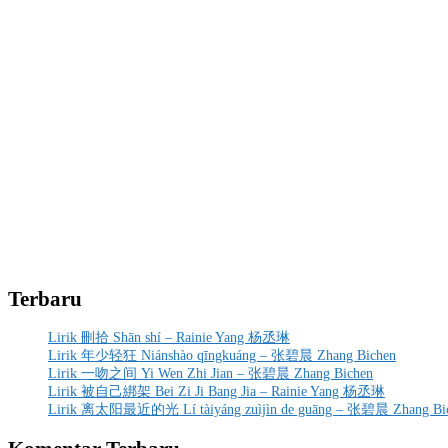
Terbaru
Lirik 刪拾 Shān shí – Rainie Yang 杨丞琳
Lirik 年少轻狂 Niánshào qīngkuáng – 张碧晨 Zhang Bichen
Lirik 一吻之间 Yi Wen Zhi Jian – 张碧晨 Zhang Bichen
Lirik 被自己綁架 Bei Zi Ji Bang Jia – Rainie Yang 杨丞琳
Lirik 离太阳最近的光 Lí tàiyáng zuìjìn de guāng – 张碧晨 Zhang Bi