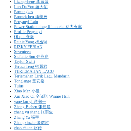
Lizongsheng 李宗盛
Luo Da You 羅大佑
Pamungkas
Panmeichen 潘美辰
Penyanyi Lain
Power Station dong li huo che 动力火车
Profile Penyanyi
Qi qin 齐秦
Rainie Yang 杨丞琳
RIZKY FEBIAN
Seventeen
Stefanie Sun 孙燕姿
Taylor Swift
Teresa Teng 鄧麗君
TERJEMAHAN LAGU
Terjemahan Lirik Lagu Mandarin
Tong'ange 童安格
Tulus
Xiao Man 小曼
Xin Xiao Qi 辛晓琪 Winnie Hsin
yang lan yi 洋澜一
Zhang Bichen 张碧晨
zhang yu sheng 张雨生
Zhang Yu 張宇
Zhangxinzhe 張信哲
zhao chuan 赵传