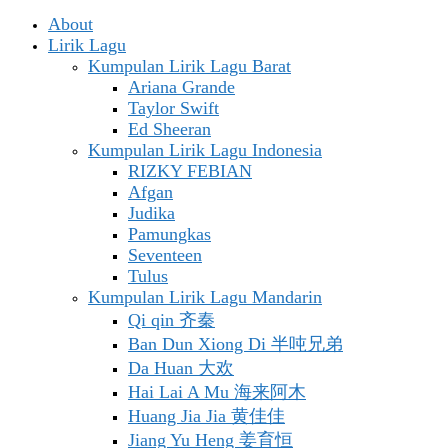
About
Lirik Lagu
Kumpulan Lirik Lagu Barat
Ariana Grande
Taylor Swift
Ed Sheeran
Kumpulan Lirik Lagu Indonesia
RIZKY FEBIAN
Afgan
Judika
Pamungkas
Seventeen
Tulus
Kumpulan Lirik Lagu Mandarin
Qi qin 齐秦
Ban Dun Xiong Di 半吨兄弟
Da Huan 大欢
Hai Lai A Mu 海来阿木
Huang Jia Jia 黄佳佳
Jiang Yu Heng 姜育恒