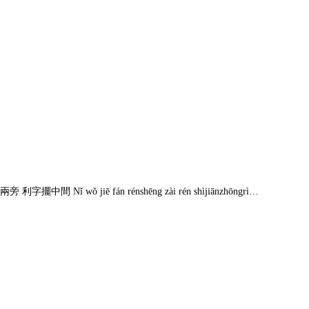
Nǐ wǒ jiē fán rénshēng zài rén shìjiānzhōngrì…