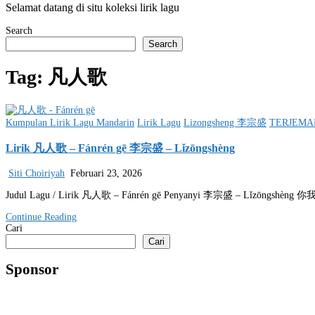
Selamat datang di situ koleksi lirik lagu
Search
Search
Tag:
凡人歌
Posted
Kumpulan Lirik Lagu Mandarin
Lirik Lagu
Lizongsheng 李宗盛
TERJEMA
in
Lirik 凡人歌 – Fánrén gē 李宗盛 – Lǐzōngshèng
Siti Choiriyah
Februari 23, 2026
Judul Lagu / Lirik 凡人歌 – Fánrén gē Penyanyi 李宗盛 – Lǐz
Continue Reading
Cari
Cari
Sponsor