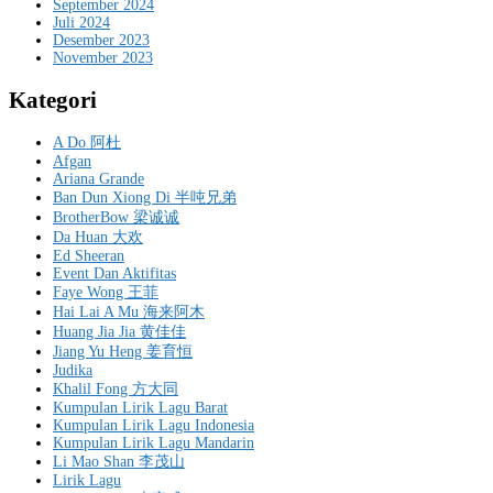
September 2024
Juli 2024
Desember 2023
November 2023
Kategori
A Do 阿杜
Afgan
Ariana Grande
Ban Dun Xiong Di 半吨兄弟
BrotherBow 梁诚诚
Da Huan 大欢
Ed Sheeran
Event Dan Aktifitas
Faye Wong 王菲
Hai Lai A Mu 海来阿木
Huang Jia Jia 黄佳佳
Jiang Yu Heng 姜育恒
Judika
Khalil Fong 方大同
Kumpulan Lirik Lagu Barat
Kumpulan Lirik Lagu Indonesia
Kumpulan Lirik Lagu Mandarin
Li Mao Shan 李茂山
Lirik Lagu