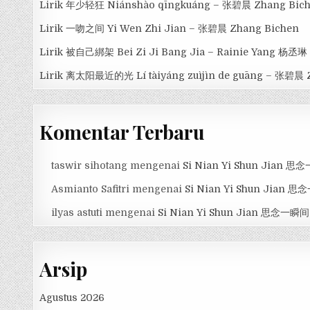
Lirik 年少轻狂 Niánshào qīngkuáng – 张碧晨 Zhang Bic
Lirik 一吻之间 Yi Wen Zhi Jian – 张碧晨 Zhang Bichen
Lirik 被自己綁架 Bei Zi Ji Bang Jia – Rainie Yang 杨丞琳
Lirik 离太阳最近的光 Lí tàiyáng zuìjìn de guāng – 张碧晨 
Komentar Terbaru
taswir sihotang
mengenai
Si Nian Yi Shun Jian 
Asmianto Safitri
mengenai
Si Nian Yi Shun Jian 
ilyas astuti
mengenai
Si Nian Yi Shun Jian 思念一瞬间
Arsip
Agustus 2026