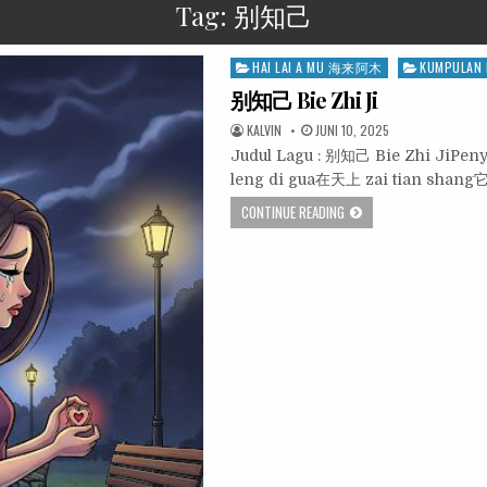
Tag:
别知己
Posted
HAI LAI A MU 海来阿木
KUMPULAN 
in
别知己 Bie Zhi Ji
KALVIN
JUNI 10, 2025
Judul Lagu : 别知己 Bie Zhi JiPe
leng di gua在天上 zai tian shan
CONTINUE READING