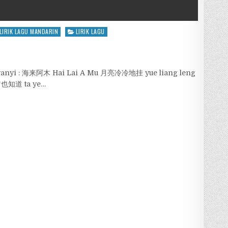
LIRIK LAGU MANDARIN
LIRIK LAGU
nyanyi : 海来阿木 Hai Lai A Mu 月亮冷冷地挂 yue liang leng
g它也知道 ta ye…