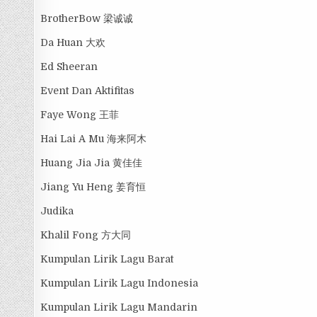
BrotherBow 梁诚诚
Da Huan 大欢
Ed Sheeran
Event Dan Aktifitas
Faye Wong 王菲
Hai Lai A Mu 海来阿木
Huang Jia Jia 黄佳佳
Jiang Yu Heng 姜育恒
Judika
Khalil Fong 方大同
Kumpulan Lirik Lagu Barat
Kumpulan Lirik Lagu Indonesia
Kumpulan Lirik Lagu Mandarin