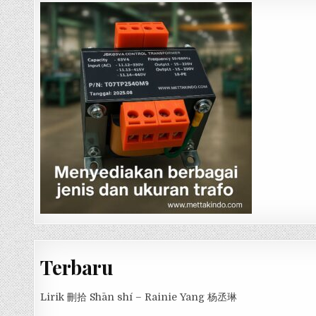
Terbaru
Lirik 刪拾 Shān shí – Rainie Yang 杨丞琳