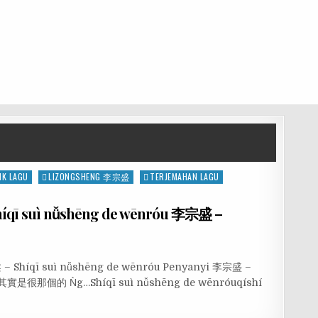
IK LAGU
LIZONGSHENG 李宗盛
TERJEMAHAN LAGU
ī suì nǚshēng de wēnróu 李宗盛 –
– Shíqī suì nǚshēng de wēnróu Penyanyi 李宗盛 –
很那個的 Ǹg…Shíqī suì nǚshēng de wēnróuqíshí