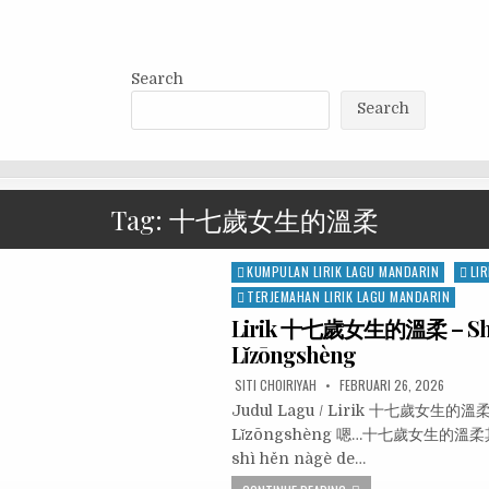
Search
Search
Tag:
十七歲女生的溫柔
Posted
KUMPULAN LIRIK LAGU MANDARIN
LIR
in
TERJEMAHAN LIRIK LAGU MANDARIN
Lirik 十七歲女生的溫柔 – Shíq
Lǐzōngshèng
SITI CHOIRIYAH
FEBRUARI 26, 2026
Judul Lagu / Lirik 十七歲女生的溫柔 
Lǐzōngshèng 嗯…十七歲女生的溫柔其實是
shì hěn nàgè de…