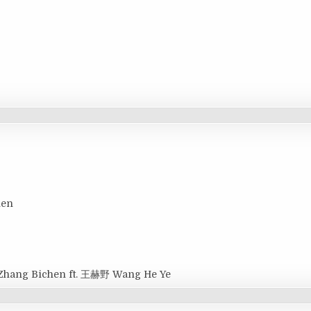
hen
Zhang Bichen ft. 王赫野 Wang He Ye