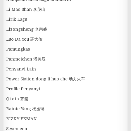
Li Mao Shan 李茂山
Lirik Lagu
Lizongsheng 李宗盛
Luo Da You 羅大佑
Pamungkas
Panmeichen 潘美辰
Penyanyi Lain
Power Station dong li huo che 动力火车
Profile Penyanyi
Qi qin 齐秦
Rainie Yang 杨丞琳
RIZKY FEBIAN
Seventeen