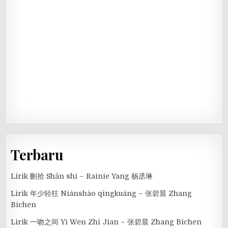
Terbaru
Lirik 刪拾 Shān shí – Rainie Yang 杨丞琳
Lirik 年少轻狂 Niánshào qīngkuáng – 张碧晨 Zhang
Bichen
Lirik 一吻之间 Yi Wen Zhi Jian – 张碧晨 Zhang Bichen