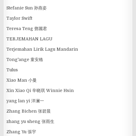
Stefanie Sun 孙燕姿
Taylor Swift
Teresa Teng 鄧麗君
TERJEMAHAN LAGU
Terjemahan Lirik Lagu Mandarin
Tong'ange 童安格
Tulus
Xiao Man 小曼
Xin Xiao Qi 辛晓琪 Winnie Hsin
yang lan yi 洋澜一
Zhang Bichen 张碧晨
zhang yu sheng 张雨生
Zhang Yu 張宇