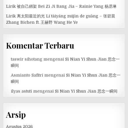
Lirik 被自己綁架 Bei Zi Ji Bang Jia – Rainie Yang 杨丞琳
Lirik 离太阳最近的光 Lí tàiyáng zuìjìn de guāng – 张碧晨
Zhang Bichen ft. 王赫野 Wang He Ye
Komentar Terbaru
taswir sihotang
mengenai
Si Nian Yi Shun Jian 思念一
瞬间
Asmianto Safitri
mengenai
Si Nian Yi Shun Jian 思念一
瞬间
ilyas astuti
mengenai
Si Nian Yi Shun Jian 思念一瞬间
Arsip
Agustus 2026