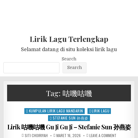
Lirik Lagu Terlengkap
Selamat datang di situ koleksi lirik lagu
Search
Search
Tag:
咕嘰咕嘰
Posted
KUMPULAN LIRIK LAGU MANDARIN
LIRIK LAGU
in
STEFANIE SUN 孙燕姿
Lirik 咕嘰咕嘰 Gu Ji Gu Ji – Stefanie Sun 孙燕姿
SITI CHOIRIYAH
MARET 16, 2026
LEAVE A COMMENT