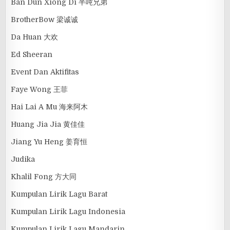
Ban Dun Xiong Di 半吨兄弟
BrotherBow 梁诚诚
Da Huan 大欢
Ed Sheeran
Event Dan Aktifitas
Faye Wong 王菲
Hai Lai A Mu 海来阿木
Huang Jia Jia 黄佳佳
Jiang Yu Heng 姜育恒
Judika
Khalil Fong 方大同
Kumpulan Lirik Lagu Barat
Kumpulan Lirik Lagu Indonesia
Kumpulan Lirik Lagu Mandarin