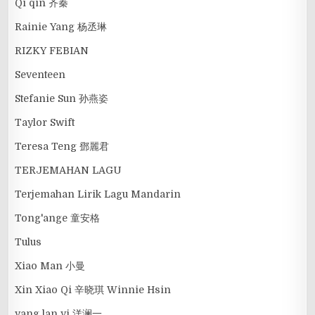
Qi qin 齐秦
Rainie Yang 杨丞琳
RIZKY FEBIAN
Seventeen
Stefanie Sun 孙燕姿
Taylor Swift
Teresa Teng 鄧麗君
TERJEMAHAN LAGU
Terjemahan Lirik Lagu Mandarin
Tong'ange 童安格
Tulus
Xiao Man 小曼
Xin Xiao Qi 辛晓琪 Winnie Hsin
yang lan yi 洋澜一