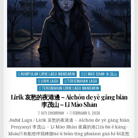
Posted
KUMPULAN LIRIK LAGU MANDARIN
LI MAO SHAN 李茂山
in
LIRIK LAGU
TERJEMAHAN LAGU
TERJEMAHAN LIRIK LAGU MANDARIN
Lirik 哀愁的夜港邊 – Āichóu de yè gǎng biān
李茂山 – Lǐ Mào Shān
SITI CHOIRIYAH
FEBRUARI 5, 2026
Judul Lagu / Lirik 哀愁的夜港邊 – Āichóu de yè gǎng biān
Penyanyi 李茂山 – Lǐ Mào Shān 夜霧的港口iā-bū ê káng-
kháu只有船燈伴我稀微tsí-ū tsûn-ting phuānn guá hi-bî哀愁