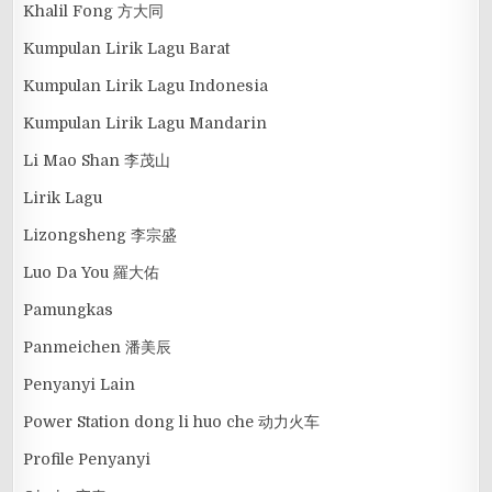
Khalil Fong 方大同
Kumpulan Lirik Lagu Barat
Kumpulan Lirik Lagu Indonesia
Kumpulan Lirik Lagu Mandarin
Li Mao Shan 李茂山
Lirik Lagu
Lizongsheng 李宗盛
Luo Da You 羅大佑
Pamungkas
Panmeichen 潘美辰
Penyanyi Lain
Power Station dong li huo che 动力火车
Profile Penyanyi