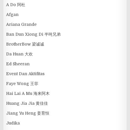
A Do 阿杜
Afgan
Ariana Grande
Ban Dun Xiong Di 半吨兄弟
BrotherBow 梁诚诚
Da Huan 大欢
Ed Sheeran
Event Dan Aktifitas
Faye Wong 王菲
Hai Lai A Mu 海来阿木
Huang Jia Jia 黄佳佳
Jiang Yu Heng 姜育恒
Judika