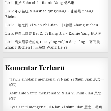
Lirik 刪拾 Shān shí – Rainie Yang 杨丞琳
Lirik 年少轻狂 Niánshào qīngkuáng – 张碧晨 Zhang
Bichen
Lirik 一吻之间 Yi Wen Zhi Jian – 张碧晨 Zhang Bichen
Lirik 被自己綁架 Bei Zi Ji Bang Jia – Rainie Yang 杨丞琳
Lirik 离太阳最近的光 Lí tàiyáng zuìjìn de guāng – 张碧晨
Zhang Bichen ft. 王赫野 Wang He Ye
Komentar Terbaru
taswir sihotang
mengenai
Si Nian Yi Shun Jian 思念一
瞬间
Asmianto Safitri
mengenai
Si Nian Yi Shun Jian 思念一
瞬间
ilyas astuti
mengenai
Si Nian Yi Shun Jian 思念一瞬间