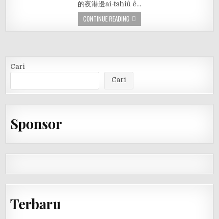
的夜港邊ai-tshiû ê…
CONTINUE READING
Cari
Cari
Sponsor
Terbaru