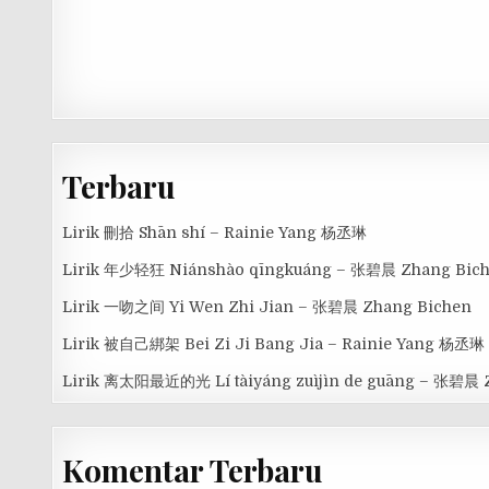
Terbaru
Lirik 刪拾 Shān shí – Rainie Yang 杨丞琳
Lirik 年少轻狂 Niánshào qīngkuáng – 张碧晨 Zhang Bic
Lirik 一吻之间 Yi Wen Zhi Jian – 张碧晨 Zhang Bichen
Lirik 被自己綁架 Bei Zi Ji Bang Jia – Rainie Yang 杨丞琳
Lirik 离太阳最近的光 Lí tàiyáng zuìjìn de guāng – 张碧晨 
Komentar Terbaru