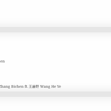
hen
Zhang Bichen ft. 王赫野 Wang He Ye