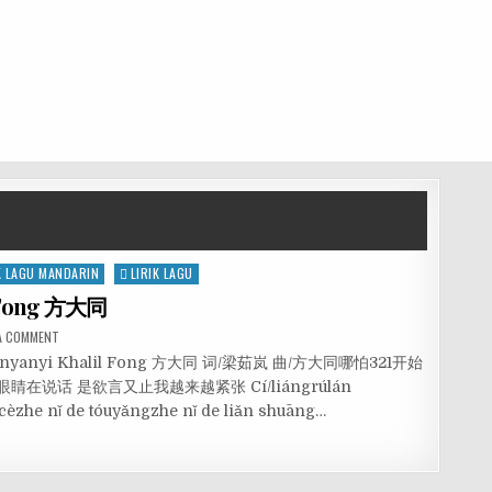
K LAGU MANDARIN
LIRIK LAGU
l Fong 方大同
 A COMMENT
àn Penyanyi Khalil Fong 方大同 词/梁茹岚 曲/方大同哪怕321开始
在说话 是欲言又止我越来越紧张 Cí/liángrúlán
cèzhe nǐ de tóuyǎngzhe nǐ de liǎn shuāng…