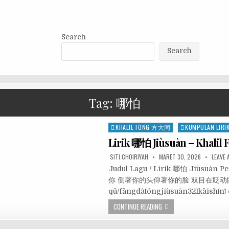
Search
Search
Tag:
哪怕
Posted
KHALIL FONG 方大同
KUMPULAN LIRI
in
Lirik 哪怕 Jiùsuàn – Khali
SITI CHOIRIYAH
MARET 30, 2026
LEAVE
Judul Lagu / Lirik 哪怕 Jiùsu
你 侧著你的头仰著你的脸 双目在眨动眼睛
qū/fāngdàtóngjiùsuàn321kāishǐnǐ 
CONTINUE READING