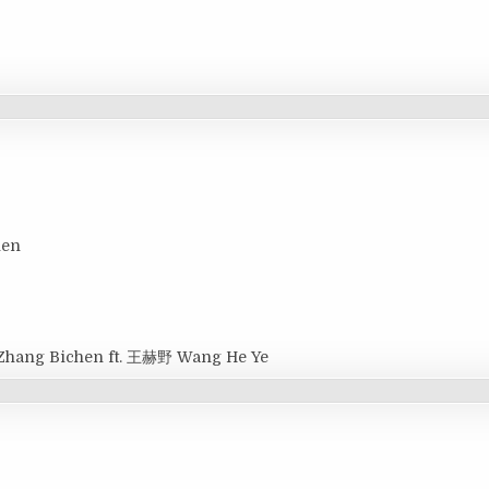
hen
Zhang Bichen ft. 王赫野 Wang He Ye