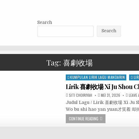
Search
Search
Tag:
喜劇收場
Posted
KUMPULAN LIRIK LAGU MANDARIN
LIR
in
Lirik 喜劇收場 Xi Ju Shou C
SITI CHOIRIYAH
MEI 31, 2026
LEAVE
Judul Lagu / Lirik 喜劇收場 Xi J
Wo bu shi hao yan yuan才笑着 却掉泪
CONTINUE READING