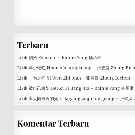
Terbaru
Lirik 刪拾 Shān shí – Rainie Yang 杨丞琳
Lirik 年少轻狂 Niánshào qīngkuáng – 张碧晨 Zhang Bic
Lirik 一吻之间 Yi Wen Zhi Jian – 张碧晨 Zhang Bichen
Lirik 被自己綁架 Bei Zi Ji Bang Jia – Rainie Yang 杨丞琳
Lirik 离太阳最近的光 Lí tàiyáng zuìjìn de guāng – 张碧晨 
Komentar Terbaru