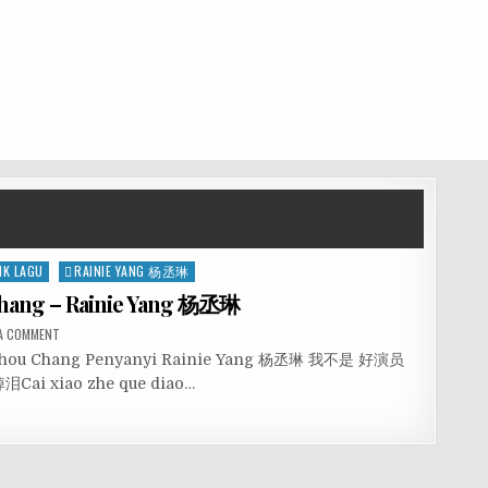
IK LAGU
RAINIE YANG 杨丞琳
hang – Rainie Yang 杨丞琳
 A COMMENT
u Shou Chang Penyanyi Rainie Yang 杨丞琳 我不是 好演员
Cai xiao zhe que diao…