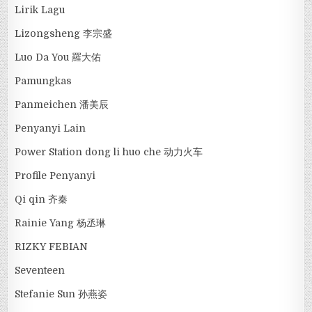
Lirik Lagu
Lizongsheng 李宗盛
Luo Da You 羅大佑
Pamungkas
Panmeichen 潘美辰
Penyanyi Lain
Power Station dong li huo che 动力火车
Profile Penyanyi
Qi qin 齐秦
Rainie Yang 杨丞琳
RIZKY FEBIAN
Seventeen
Stefanie Sun 孙燕姿