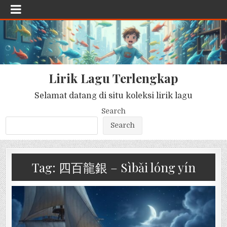
Lirik Lagu Terlengkap
Selamat datang di situ koleksi lirik lagu
Search
Search
Tag:
四百龍銀 – Sìbǎi lóng yín