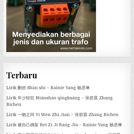
Terbaru
Lirik 刪拾 Shān shí – Rainie Yang 杨丞琳
Lirik 年少轻狂 Niánshào qīngkuáng – 张碧晨 Zhang
Bichen
Lirik 一吻之间 Yi Wen Zhi Jian – 张碧晨 Zhang Bichen
Lirik 被自己綁架 Bei Zi Ji Bang Jia – Rainie Yang 杨丞琳