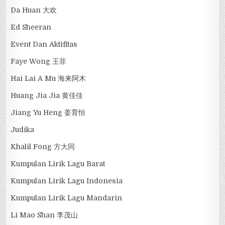
Da Huan 大欢
Ed Sheeran
Event Dan Aktifitas
Faye Wong 王菲
Hai Lai A Mu 海来阿木
Huang Jia Jia 黄佳佳
Jiang Yu Heng 姜育恒
Judika
Khalil Fong 方大同
Kumpulan Lirik Lagu Barat
Kumpulan Lirik Lagu Indonesia
Kumpulan Lirik Lagu Mandarin
Li Mao Shan 李茂山