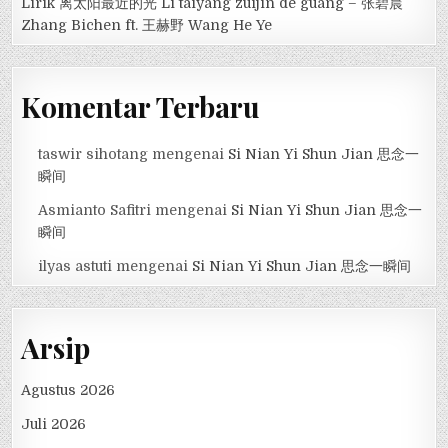
Lirik 离太阳最近的光 Lí tàiyáng zuìjìn de guāng – 张碧晨
Zhang Bichen ft. 王赫野 Wang He Ye
Komentar Terbaru
taswir sihotang
mengenai
Si Nian Yi Shun Jian 思念一
瞬间
Asmianto Safitri
mengenai
Si Nian Yi Shun Jian 思念一
瞬间
ilyas astuti
mengenai
Si Nian Yi Shun Jian 思念一瞬间
Arsip
Agustus 2026
Juli 2026