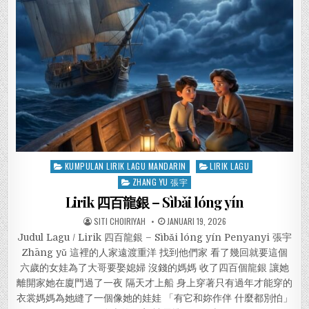
Posted
KUMPULAN LIRIK LAGU MANDARIN
LIRIK LAGU
in
ZHANG YU 張宇
Lirik 四百龍銀 – Sìbǎi lóng yín
SITI CHOIRIYAH
JANUARI 19, 2026
Judul Lagu / Lirik 四百龍銀 – Sìbǎi lóng yín Penyanyi 張宇
Zhāng yǔ 這裡的人家遠渡重洋 找到他們家 看了幾回就要這個
六歲的女娃為了大哥要娶媳婦 沒錢的媽媽 收了四百個龍銀 讓她
離開家她在廈門過了一夜 隔天才上船 身上穿著只有過年才能穿的
衣裳媽媽為她縫了一個像她的娃娃 「有它和妳作伴 什麼都別怕」