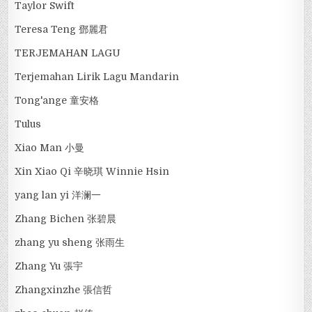
Taylor Swift
Teresa Teng 鄧麗君
TERJEMAHAN LAGU
Terjemahan Lirik Lagu Mandarin
Tong'ange 童安格
Tulus
Xiao Man 小曼
Xin Xiao Qi 辛晓琪 Winnie Hsin
yang lan yi 洋澜一
Zhang Bichen 张碧晨
zhang yu sheng 张雨生
Zhang Yu 張宇
Zhangxinzhe 張信哲