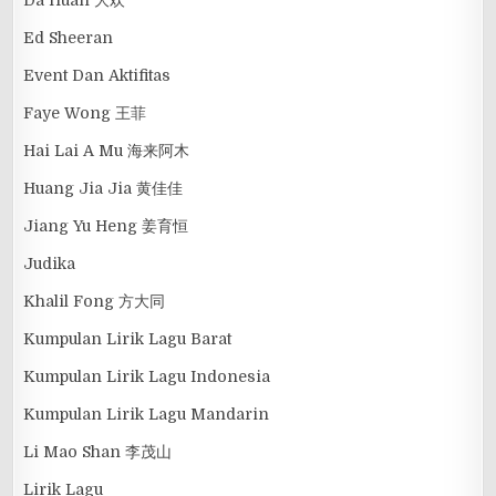
Ed Sheeran
Event Dan Aktifitas
Faye Wong 王菲
Hai Lai A Mu 海来阿木
Huang Jia Jia 黄佳佳
Jiang Yu Heng 姜育恒
Judika
Khalil Fong 方大同
Kumpulan Lirik Lagu Barat
Kumpulan Lirik Lagu Indonesia
Kumpulan Lirik Lagu Mandarin
Li Mao Shan 李茂山
Lirik Lagu