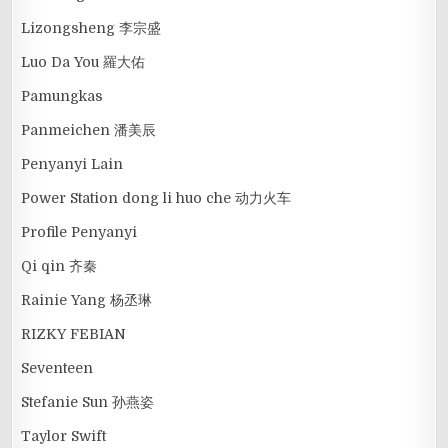
Lizongsheng 李宗盛
Luo Da You 羅大佑
Pamungkas
Panmeichen 潘美辰
Penyanyi Lain
Power Station dong li huo che 动力火车
Profile Penyanyi
Qi qin 齐秦
Rainie Yang 杨丞琳
RIZKY FEBIAN
Seventeen
Stefanie Sun 孙燕姿
Taylor Swift