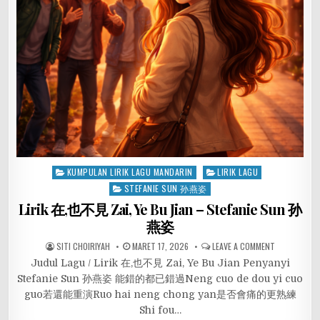
Posted
KUMPULAN LIRIK LAGU MANDARIN
LIRIK LAGU
in
STEFANIE SUN 孙燕姿
Lirik 在,也不見 Zai, Ye Bu Jian – Stefanie Sun 孙
燕姿
SITI CHOIRIYAH
MARET 17, 2026
LEAVE A COMMENT
Judul Lagu / Lirik 在,也不見 Zai, Ye Bu Jian Penyanyi
Stefanie Sun 孙燕姿 能錯的都已錯過Neng cuo de dou yi cuo
guo若還能重演Ruo hai neng chong yan是否會痛的更熟練
Shi fou…