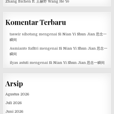
Zhang Bichen ft. 王赫野 Wang He Ye
Komentar Terbaru
taswir sihotang
mengenai
Si Nian Yi Shun Jian 思念一
瞬间
Asmianto Safitri
mengenai
Si Nian Yi Shun Jian 思念一
瞬间
ilyas astuti
mengenai
Si Nian Yi Shun Jian 思念一瞬间
Arsip
Agustus 2026
Juli 2026
Juni 2026