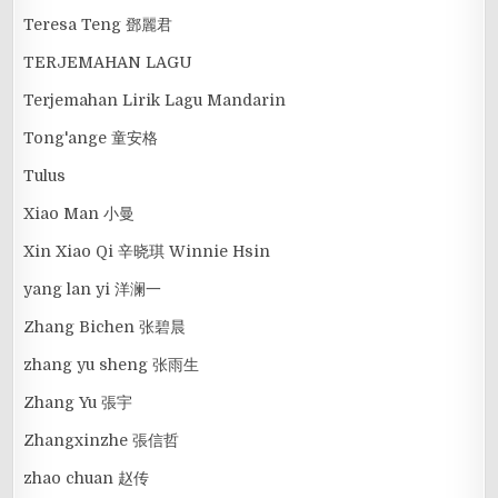
Teresa Teng 鄧麗君
TERJEMAHAN LAGU
Terjemahan Lirik Lagu Mandarin
Tong'ange 童安格
Tulus
Xiao Man 小曼
Xin Xiao Qi 辛晓琪 Winnie Hsin
yang lan yi 洋澜一
Zhang Bichen 张碧晨
zhang yu sheng 张雨生
Zhang Yu 張宇
Zhangxinzhe 張信哲
zhao chuan 赵传