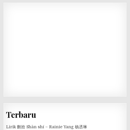
Terbaru
Lirik 刪拾 Shān shí – Rainie Yang 杨丞琳