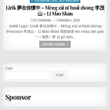
TERJEMAHAN LIRIK LAGU MANDARIN
Lirik 夢在你懷中 – Mèng zài nǐ huái zhōng 李茂
山 – Lǐ Mào Shān
SITI CHOIRIYAH
FEBRUARI 5, 2026
Judul Lagu / Lirik 夢在你懷中 – Mèng zài nǐ huái zhōng
Penyanyi 李茂山 – Lǐ Mào Shān 我曾做過 wǒ céng zuò guò
一～個美～夢 yī gè měi…
CONTINUE READING
Cari
Cari
Sponsor