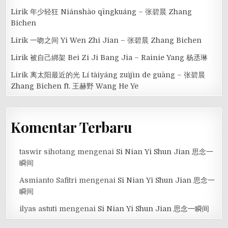
Lirik 年少轻狂 Niánshào qīngkuáng – 张碧晨 Zhang
Bichen
Lirik 一吻之间 Yi Wen Zhi Jian – 张碧晨 Zhang Bichen
Lirik 被自己綁架 Bei Zi Ji Bang Jia – Rainie Yang 杨丞琳
Lirik 离太阳最近的光 Lí tàiyáng zuìjìn de guāng – 张碧晨
Zhang Bichen ft. 王赫野 Wang He Ye
Komentar Terbaru
taswir sihotang
mengenai
Si Nian Yi Shun Jian 思念一
瞬间
Asmianto Safitri
mengenai
Si Nian Yi Shun Jian 思念一
瞬间
ilyas astuti
mengenai
Si Nian Yi Shun Jian 思念一瞬间