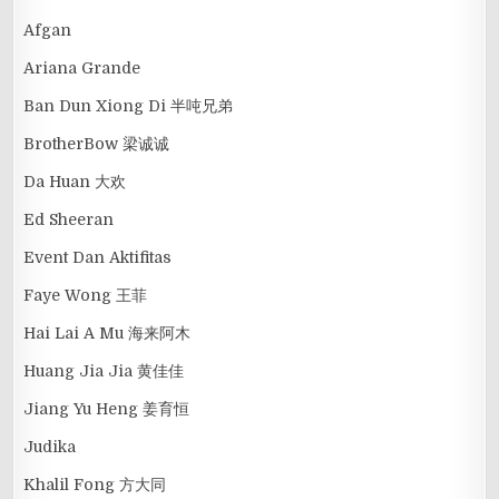
Afgan
Ariana Grande
Ban Dun Xiong Di 半吨兄弟
BrotherBow 梁诚诚
Da Huan 大欢
Ed Sheeran
Event Dan Aktifitas
Faye Wong 王菲
Hai Lai A Mu 海来阿木
Huang Jia Jia 黄佳佳
Jiang Yu Heng 姜育恒
Judika
Khalil Fong 方大同