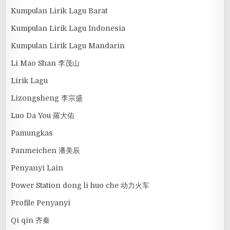
Kumpulan Lirik Lagu Barat
Kumpulan Lirik Lagu Indonesia
Kumpulan Lirik Lagu Mandarin
Li Mao Shan 李茂山
Lirik Lagu
Lizongsheng 李宗盛
Luo Da You 羅大佑
Pamungkas
Panmeichen 潘美辰
Penyanyi Lain
Power Station dong li huo che 动力火车
Profile Penyanyi
Qi qin 齐秦