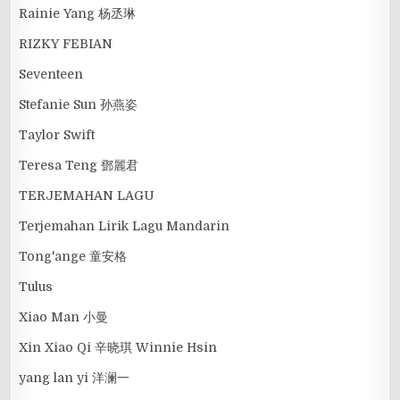
Rainie Yang 杨丞琳
RIZKY FEBIAN
Seventeen
Stefanie Sun 孙燕姿
Taylor Swift
Teresa Teng 鄧麗君
TERJEMAHAN LAGU
Terjemahan Lirik Lagu Mandarin
Tong'ange 童安格
Tulus
Xiao Man 小曼
Xin Xiao Qi 辛晓琪 Winnie Hsin
yang lan yi 洋澜一