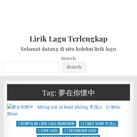
Lirik Lagu Terlengkap
Selamat datang di situ koleksi lirik lagu
Search
Search
Tag:
夢在你懷中
Posted
KUMPULAN LIRIK LAGU MANDARIN
LI MAO SHAN 李茂山
in
LIRIK LAGU
TERJEMAHAN LAGU