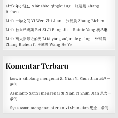
Lirik 年少轻狂 Niánshào qīngkuáng – 张碧晨 Zhang
Bichen
Lirik 一吻之间 Yi Wen Zhi Jian – 张碧晨 Zhang Bichen
Lirik 被自己綁架 Bei Zi Ji Bang Jia – Rainie Yang 杨丞琳
Lirik 离太阳最近的光 Lí tàiyáng zuìjìn de guāng – 张碧晨
Zhang Bichen ft. 王赫野 Wang He Ye
Komentar Terbaru
taswir sihotang
mengenai
Si Nian Yi Shun Jian 思念一
瞬间
Asmianto Safitri
mengenai
Si Nian Yi Shun Jian 思念一
瞬间
ilyas astuti
mengenai
Si Nian Yi Shun Jian 思念一瞬间