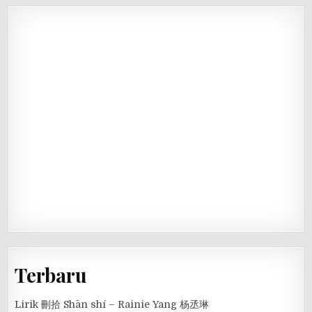
Terbaru
Lirik 刪拾 Shān shí – Rainie Yang 杨丞琳