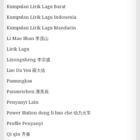
Kumpulan Lirik Lagu Barat
Kumpulan Lirik Lagu Indonesia
Kumpulan Lirik Lagu Mandarin
Li Mao Shan 李茂山
Lirik Lagu
Lizongsheng 李宗盛
Luo Da You 羅大佑
Pamungkas
Panmeichen 潘美辰
Penyanyi Lain
Power Station dong li huo che 动力火车
Profile Penyanyi
Qi qin 齐秦