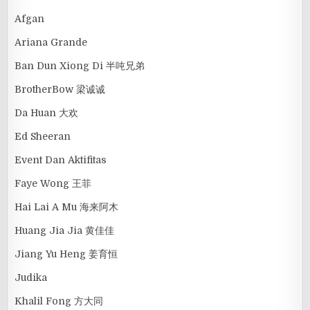
Afgan
Ariana Grande
Ban Dun Xiong Di 半吨兄弟
BrotherBow 梁诚诚
Da Huan 大欢
Ed Sheeran
Event Dan Aktifitas
Faye Wong 王菲
Hai Lai A Mu 海来阿木
Huang Jia Jia 黄佳佳
Jiang Yu Heng 姜育恒
Judika
Khalil Fong 方大同