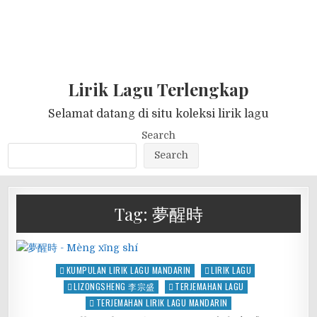
Lirik Lagu Terlengkap
Selamat datang di situ koleksi lirik lagu
Search
Search
Tag:
夢醒時
Posted
KUMPULAN LIRIK LAGU MANDARIN
LIRIK LAGU
in
LIZONGSHENG 李宗盛
TERJEMAHAN LAGU
TERJEMAHAN LIRIK LAGU MANDARIN