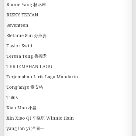
Rainie Yang 杨丞琳
RIZKY FEBIAN
Seventeen
Stefanie Sun 孙燕姿
Taylor Swift
Teresa Teng 鄧麗君
TERJEMAHAN LAGU
Terjemahan Lirik Lagu Mandarin
Tong'ange 童安格
Tulus
Xiao Man 小曼
Xin Xiao Qi 辛晓琪 Winnie Hsin
yang lan yi 洋澜一