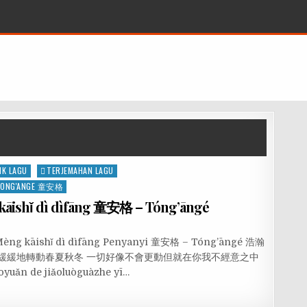
IK LAGU
TERJEMAHAN LAGU
TONG'ANGE 童安格
ishǐ dì dìfāng 童安格 – Tóng’āngé
èng kāishǐ dì dìfāng Penyanyi 童安格 – Tóng’āngé 浩瀚
 緩緩地轉動春夏秋冬 一切好像不會更動但就在你我不經意之中
ǎn de jiǎoluòguàzhe yī…