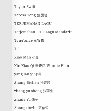
Taylor Swift
Teresa Teng 鄧麗君
TERJEMAHAN LAGU
Terjemahan Lirik Lagu Mandarin
Tong'ange 童安格
Tulus
Xiao Man 小曼
Xin Xiao Qi 辛晓琪 Winnie Hsin
yang lan yi 洋澜一
Zhang Bichen 张碧晨
zhang yu sheng 张雨生
Zhang Yu 張宇
Zhangxinzhe 張信哲