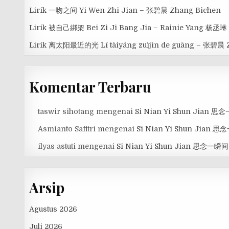
Lirik 一吻之间 Yi Wen Zhi Jian – 张碧晨 Zhang Bichen
Lirik 被自己綁架 Bei Zi Ji Bang Jia – Rainie Yang 杨丞琳
Lirik 离太阳最近的光 Lí tàiyáng zuìjìn de guāng – 张碧晨 
Komentar Terbaru
taswir sihotang
mengenai
Si Nian Yi Shun Jian 
Asmianto Safitri
mengenai
Si Nian Yi Shun Jian 
ilyas astuti
mengenai
Si Nian Yi Shun Jian 思念一瞬间
Arsip
Agustus 2026
Juli 2026