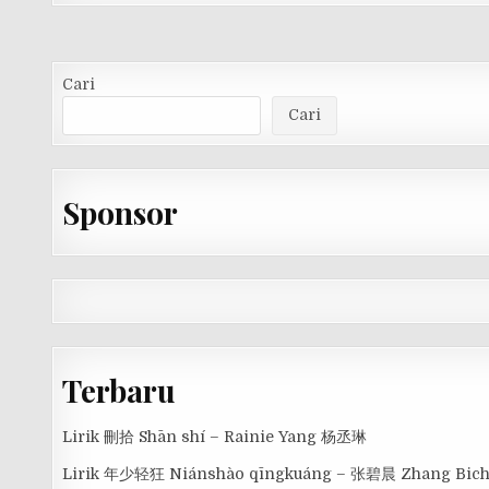
Cari
Cari
Sponsor
Terbaru
Lirik 刪拾 Shān shí – Rainie Yang 杨丞琳
Lirik 年少轻狂 Niánshào qīngkuáng – 张碧晨 Zhang Bic