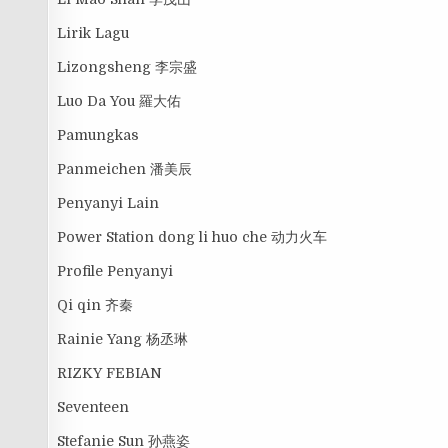
Lirik Lagu
Lizongsheng 李宗盛
Luo Da You 羅大佑
Pamungkas
Panmeichen 潘美辰
Penyanyi Lain
Power Station dong li huo che 动力火车
Profile Penyanyi
Qi qin 齐秦
Rainie Yang 杨丞琳
RIZKY FEBIAN
Seventeen
Stefanie Sun 孙燕姿