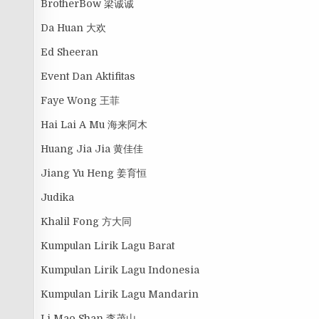
BrotherBow 梁诚诚
Da Huan 大欢
Ed Sheeran
Event Dan Aktifitas
Faye Wong 王菲
Hai Lai A Mu 海来阿木
Huang Jia Jia 黄佳佳
Jiang Yu Heng 姜育恒
Judika
Khalil Fong 方大同
Kumpulan Lirik Lagu Barat
Kumpulan Lirik Lagu Indonesia
Kumpulan Lirik Lagu Mandarin
Li Mao Shan 李茂山