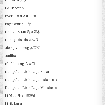
Ed Sheeran
Event Dan Aktifitas
Faye Wong 王菲
Hai Lai A Mu 海来阿木
Huang Jia Jia 黄佳佳
Jiang Yu Heng 姜育恒
Judika
Khalil Fong 方大同
Kumpulan Lirik Lagu Barat
Kumpulan Lirik Lagu Indonesia
Kumpulan Lirik Lagu Mandarin
Li Mao Shan 李茂山
Lirik Lagu