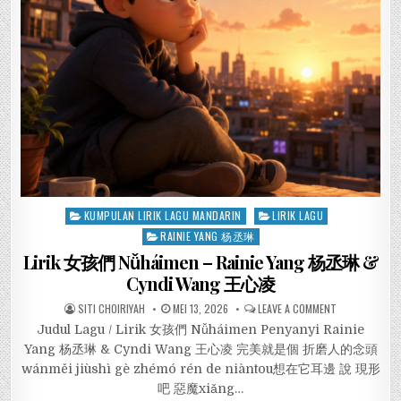
Posted
KUMPULAN LIRIK LAGU MANDARIN
LIRIK LAGU
in
RAINIE YANG 杨丞琳
Lirik 女孩們 Nǚháimen – Rainie Yang 杨丞琳 &
Cyndi Wang 王心凌
SITI CHOIRIYAH
MEI 13, 2026
LEAVE A COMMENT
Judul Lagu / Lirik 女孩們 Nǚháimen Penyanyi Rainie
Yang 杨丞琳 & Cyndi Wang 王心凌 完美就是個 折磨人的念頭
wánměi jiùshì gè zhémó rén de niàntou想在它耳邊 說 現形
吧 惡魔xiǎng…