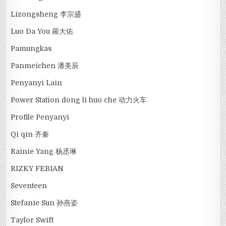
Lizongsheng 李宗盛
Luo Da You 羅大佑
Pamungkas
Panmeichen 潘美辰
Penyanyi Lain
Power Station dong li huo che 动力火车
Profile Penyanyi
Qi qin 齐秦
Rainie Yang 杨丞琳
RIZKY FEBIAN
Seventeen
Stefanie Sun 孙燕姿
Taylor Swift