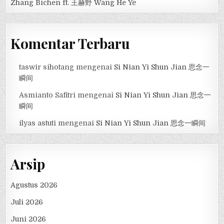
Zhang Bichen ft. 王赫野 Wang He Ye
Komentar Terbaru
taswir sihotang
mengenai
Si Nian Yi Shun Jian 思念一
瞬间
Asmianto Safitri
mengenai
Si Nian Yi Shun Jian 思念一
瞬间
ilyas astuti
mengenai
Si Nian Yi Shun Jian 思念一瞬间
Arsip
Agustus 2026
Juli 2026
Juni 2026