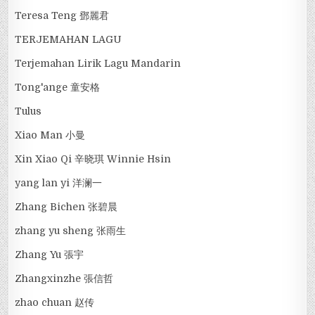
Teresa Teng 鄧麗君
TERJEMAHAN LAGU
Terjemahan Lirik Lagu Mandarin
Tong'ange 童安格
Tulus
Xiao Man 小曼
Xin Xiao Qi 辛晓琪 Winnie Hsin
yang lan yi 洋澜一
Zhang Bichen 张碧晨
zhang yu sheng 张雨生
Zhang Yu 張宇
Zhangxinzhe 張信哲
zhao chuan 赵传