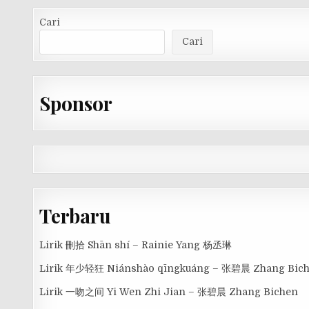
Cari
Cari
Sponsor
Terbaru
Lirik 刪拾 Shān shí – Rainie Yang 杨丞琳
Lirik 年少轻狂 Niánshào qīngkuáng – 张碧晨 Zhang Bic
Lirik 一吻之间 Yi Wen Zhi Jian – 张碧晨 Zhang Bichen