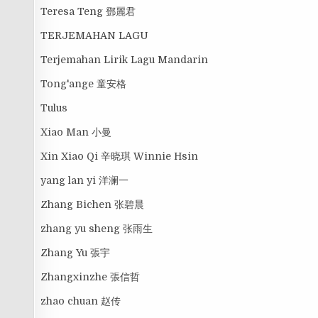
Teresa Teng 鄧麗君
TERJEMAHAN LAGU
Terjemahan Lirik Lagu Mandarin
Tong'ange 童安格
Tulus
Xiao Man 小曼
Xin Xiao Qi 辛晓琪 Winnie Hsin
yang lan yi 洋澜一
Zhang Bichen 张碧晨
zhang yu sheng 张雨生
Zhang Yu 張宇
Zhangxinzhe 張信哲
zhao chuan 赵传