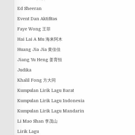
Ed Sheeran
Event Dan Aktifitas
Faye Wong 王菲
Hai Lai A Mu 海来阿木
Huang Jia Jia 黄佳佳
Jiang Yu Heng 姜育恒
Judika
Khalil Fong 方大同
Kumpulan Lirik Lagu Barat
Kumpulan Lirik Lagu Indonesia
Kumpulan Lirik Lagu Mandarin
Li Mao Shan 李茂山
Lirik Lagu