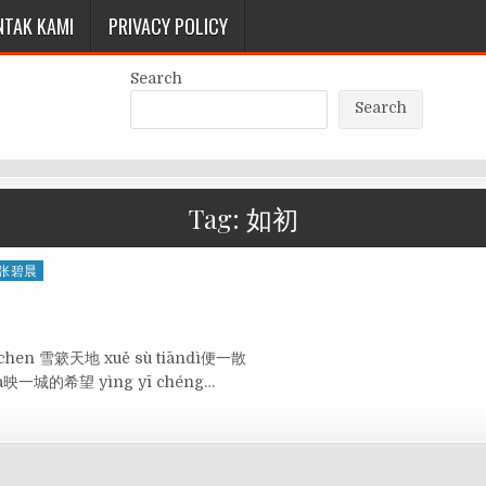
NTAK KAMI
PRIVACY POLICY
Search
Search
Tag:
如初
N 张碧晨
Bichen 雪簌天地 xuě sù tiāndì便一散
uà映一城的希望 yìng yī chéng…