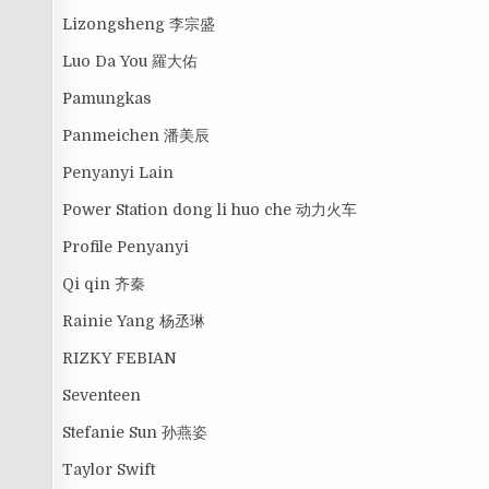
Lizongsheng 李宗盛
Luo Da You 羅大佑
Pamungkas
Panmeichen 潘美辰
Penyanyi Lain
Power Station dong li huo che 动力火车
Profile Penyanyi
Qi qin 齐秦
Rainie Yang 杨丞琳
RIZKY FEBIAN
Seventeen
Stefanie Sun 孙燕姿
Taylor Swift