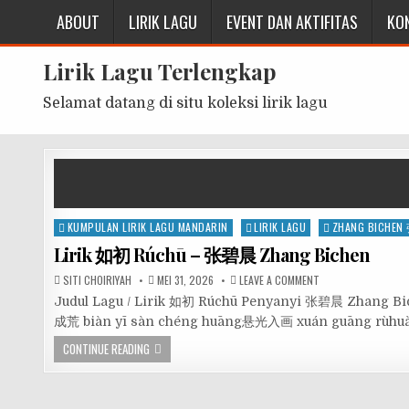
ABOUT
LIRIK LAGU
EVENT DAN AKTIFITAS
KO
Lirik Lagu Terlengkap
Selamat datang di situ koleksi lirik lagu
Posted
KUMPULAN LIRIK LAGU MANDARIN
LIRIK LAGU
ZHANG BICHE
in
Lirik 如初 Rúchū – 张碧晨 Zhang Bichen
SITI CHOIRIYAH
MEI 31, 2026
LEAVE A COMMENT
Judul Lagu / Lirik 如初 Rúchū Penyanyi 张碧晨 Zhang 
成荒 biàn yī sàn chéng huāng悬光入画 xuán guāng rùh
CONTINUE READING