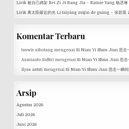
Lirik 被自己綁架 Bei Zi Ji Bang Jia – Rainie Yang 杨丞琳
Lirik 离太阳最近的光 Lí tàiyáng zuìjìn de guāng – 张碧晨 
Komentar Terbaru
taswir sihotang
mengenai
Si Nian Yi Shun Jian 
Asmianto Safitri
mengenai
Si Nian Yi Shun Jian 
ilyas astuti
mengenai
Si Nian Yi Shun Jian 思念一瞬间
Arsip
Agustus 2026
Juli 2026
Juni 2026