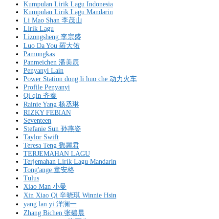
Kumpulan Lirik Lagu Indonesia
Kumpulan Lirik Lagu Mandarin
Li Mao Shan 李茂山
Lirik Lagu
Lizongsheng 李宗盛
Luo Da You 羅大佑
Pamungkas
Panmeichen 潘美辰
Penyanyi Lain
Power Station dong li huo che 动力火车
Profile Penyanyi
Qi qin 齐秦
Rainie Yang 杨丞琳
RIZKY FEBIAN
Seventeen
Stefanie Sun 孙燕姿
Taylor Swift
Teresa Teng 鄧麗君
TERJEMAHAN LAGU
Terjemahan Lirik Lagu Mandarin
Tong'ange 童安格
Tulus
Xiao Man 小曼
Xin Xiao Qi 辛晓琪 Winnie Hsin
yang lan yi 洋澜一
Zhang Bichen 张碧晨