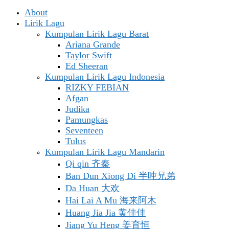
About
Lirik Lagu
Kumpulan Lirik Lagu Barat
Ariana Grande
Taylor Swift
Ed Sheeran
Kumpulan Lirik Lagu Indonesia
RIZKY FEBIAN
Afgan
Judika
Pamungkas
Seventeen
Tulus
Kumpulan Lirik Lagu Mandarin
Qi qin 齐秦
Ban Dun Xiong Di 半吨兄弟
Da Huan 大欢
Hai Lai A Mu 海来阿木
Huang Jia Jia 黄佳佳
Jiang Yu Heng 姜育恒