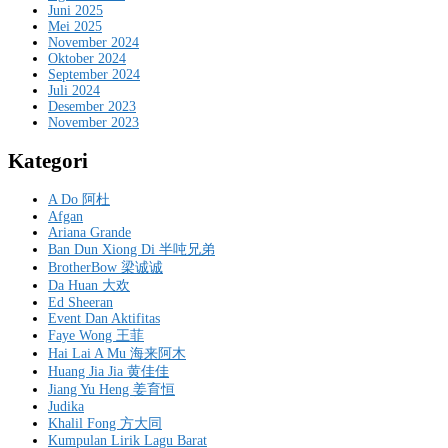
Juni 2025
Mei 2025
November 2024
Oktober 2024
September 2024
Juli 2024
Desember 2023
November 2023
Kategori
A Do 阿杜
Afgan
Ariana Grande
Ban Dun Xiong Di 半吨兄弟
BrotherBow 梁诚诚
Da Huan 大欢
Ed Sheeran
Event Dan Aktifitas
Faye Wong 王菲
Hai Lai A Mu 海来阿木
Huang Jia Jia 黄佳佳
Jiang Yu Heng 姜育恒
Judika
Khalil Fong 方大同
Kumpulan Lirik Lagu Barat