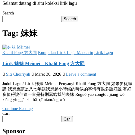
Selamat datang di situ koleksi lirik lagu
Search
Search
Tag:
妹妹
Posted
Khalil Fong 方大同
Kumpulan Lirik Lagu Mandarin
Lirik Lagu
in
Lirik 妹妹 Mèimei – Khalil Fong 方大同
Siti Choiriyah
Maret 30, 2026
Leave a comment
Judul Lagu / Lirik 妹妹 Mèimei Penyanyi Khalil Fong 方大同 如果要從頭
講 我想應該是八七年讓我想起小時候的時候的事情有很多話好說 有好
多值得說但這一首是特別寫給我的表妹 Rúguǒ yào cóngtóu jiǎng wǒ
xiǎng yīnggāi shì bā, qī niánràng wǒ…
Continue Reading
Cari
Cari
Sponsor