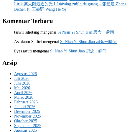
Lirik 离太阳最近的光 Lí tàiyáng zuìjìn de guāng – 张碧晨 Zhang
Bichen ft. 王赫野 Wang He Ye
Komentar Terbaru
taswir sihotang
mengenai
Si Nian Yi Shun Jian 思念一瞬间
Asmianto Safitri
mengenai
Si Nian Yi Shun Jian 思念一瞬间
ilyas astuti
mengenai
Si Nian Yi Shun Jian 思念一瞬间
Arsip
Agustus 2026
Juli 2026
Juni 2026
Mei 2026
April 2026
Maret 2026
Februari 2026
Januari 2026
Desember 2025
November 2025
Oktober 2025
September 2025
Agustus 2025