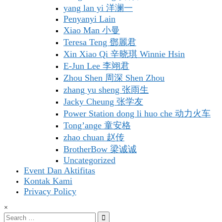
yang lan yi 洋澜一
Penyanyi Lain
Xiao Man 小曼
Teresa Teng 鄧麗君
Xin Xiao Qi 辛晓琪 Winnie Hsin
E-Jun Lee 李翊君
Zhou Shen 周深 Shen Zhou
zhang yu sheng 张雨生
Jacky Cheung 张学友
Power Station dong li huo che 动力火车
Tong’ange 童安格
zhao chuan 赵传
BrotherBow 梁诚诚
Uncategorized
Event Dan Aktifitas
Kontak Kami
Privacy Policy
×
Search