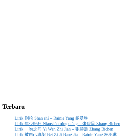
Terbaru
Lirik 刪拾 Shān shí – Rainie Yang 杨丞琳
Lirik 年少轻狂 Niánshào qīngkuáng – 张碧晨 Zhang Bichen
Lirik 一吻之间 Yi Wen Zhi Jian – 张碧晨 Zhang Bichen
Lirik 被自己綁架 Bei Zi Ji Bang Jia – Rainie Yang 杨丞琳