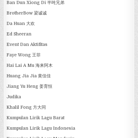
Ban Dun Xiong Di 半吨兄弟
BrotherBow 梁诚诚
Da Huan 大欢
Ed Sheeran
Event Dan Aktifitas
Faye Wong 王菲
Hai Lai A Mu 海来阿木
Huang Jia Jia 黄佳佳
Jiang Yu Heng 姜育恒
Judika
Khalil Fong 方大同
Kumpulan Lirik Lagu Barat
Kumpulan Lirik Lagu Indonesia