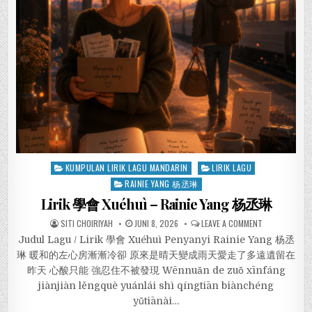
Posted
KUMPULAN LIRIK LAGU MANDARIN
LIRIK LAGU
in
RAINIE YANG 杨丞琳
Lirik 學會 Xuéhuì – Rainie Yang 杨丞琳
SITI CHOIRIYAH
JUNI 8, 2026
LEAVE A COMMENT
Judul Lagu / Lirik 學會 Xuéhuì Penyanyi Rainie Yang 杨丞
琳 暖和的左心房漸漸冷卻 原來是晴天變成雨天愛走了多遠遺留在
昨天 心酸只能 強忍住不被發現 Wēnnuǎn de zuǒ xīnfáng
jiànjiàn lěngquè yuánlái shì qíngtiān biànchéng
yǔtiānài…