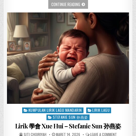
CONTINUE READING
Posted
KUMPULAN LIRIK LAGU MANDARIN
LIRIK LAGU
in
STEFANIE SUN 孙燕姿
Lirik 學會 Xue Hui – Stefanie Sun 孙燕姿
SITI CHOIRIYAH
MARET 14, 2026
LEAVE A COMMENT