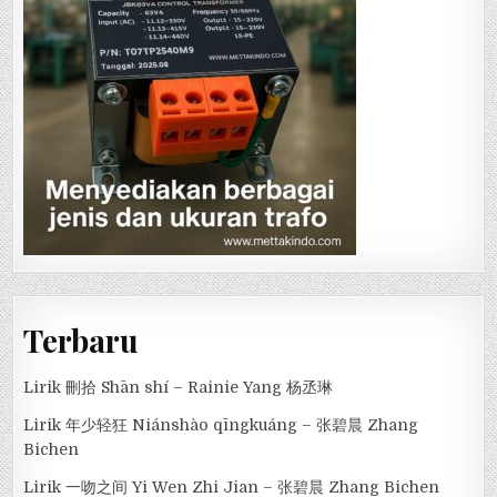
Terbaru
Lirik 刪拾 Shān shí – Rainie Yang 杨丞琳
Lirik 年少轻狂 Niánshào qīngkuáng – 张碧晨 Zhang
Bichen
Lirik 一吻之间 Yi Wen Zhi Jian – 张碧晨 Zhang Bichen