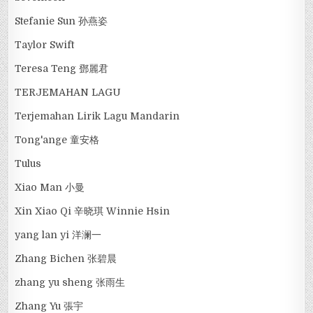
Stefanie Sun 孙燕姿
Taylor Swift
Teresa Teng 鄧麗君
TERJEMAHAN LAGU
Terjemahan Lirik Lagu Mandarin
Tong'ange 童安格
Tulus
Xiao Man 小曼
Xin Xiao Qi 辛晓琪 Winnie Hsin
yang lan yi 洋澜一
Zhang Bichen 张碧晨
zhang yu sheng 张雨生
Zhang Yu 張宇