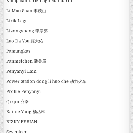
Kumpulan Lirik Lagu Mandarin
Li Mao Shan 李茂山
Lirik Lagu
Lizongsheng 李宗盛
Luo Da You 羅大佑
Pamungkas
Panmeichen 潘美辰
Penyanyi Lain
Power Station dong li huo che 动力火车
Profile Penyanyi
Qi qin 齐秦
Rainie Yang 杨丞琳
RIZKY FEBIAN
Seventeen