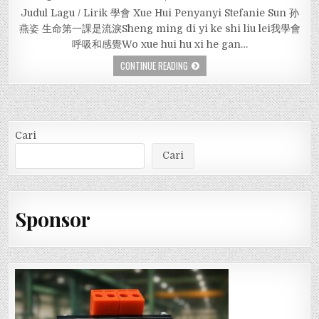
Judul Lagu / Lirik 學會 Xue Hui Penyanyi Stefanie Sun 孙
燕姿 生命第一課是流淚Sheng ming di yi ke shi liu lei我學會
呼吸和感覺Wo xue hui hu xi he gan…
CONTINUE READING
Cari
Cari
Sponsor