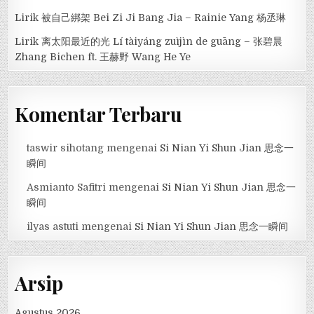
Lirik 被自己綁架 Bei Zi Ji Bang Jia – Rainie Yang 杨丞琳
Lirik 离太阳最近的光 Lí tàiyáng zuìjìn de guāng – 张碧晨
Zhang Bichen ft. 王赫野 Wang He Ye
Komentar Terbaru
taswir sihotang
mengenai
Si Nian Yi Shun Jian 思念一
瞬间
Asmianto Safitri
mengenai
Si Nian Yi Shun Jian 思念一
瞬间
ilyas astuti
mengenai
Si Nian Yi Shun Jian 思念一瞬间
Arsip
Agustus 2026