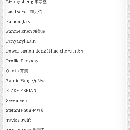
Lizongsheng 李宗盛
Luo Da You 羅大佑
Pamungkas
Panmeichen 潘美辰
Penyanyi Lain
Power Station dong li huo che 动力火车
Profile Penyanyi
Qi qin 齐秦
Rainie Yang 杨丞琳
RIZKY FEBIAN
Seventeen
Stefanie Sun 孙燕姿
Taylor Swift
Teresa Teng 鄧麗君