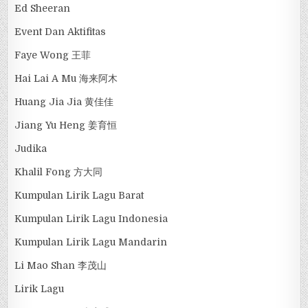
Ed Sheeran
Event Dan Aktifitas
Faye Wong 王菲
Hai Lai A Mu 海来阿木
Huang Jia Jia 黄佳佳
Jiang Yu Heng 姜育恒
Judika
Khalil Fong 方大同
Kumpulan Lirik Lagu Barat
Kumpulan Lirik Lagu Indonesia
Kumpulan Lirik Lagu Mandarin
Li Mao Shan 李茂山
Lirik Lagu