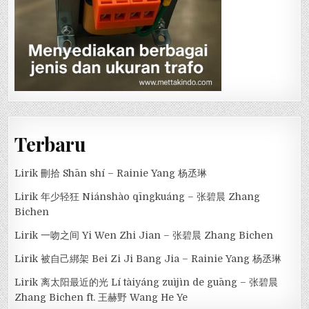
Terbaru
Lirik 刪拾 Shān shí – Rainie Yang 杨丞琳
Lirik 年少轻狂 Niánshào qīngkuáng – 张碧晨 Zhang
Bichen
Lirik 一吻之间 Yi Wen Zhi Jian – 张碧晨 Zhang Bichen
Lirik 被自己綁架 Bei Zi Ji Bang Jia – Rainie Yang 杨丞琳
Lirik 离太阳最近的光 Lí tàiyáng zuìjìn de guāng – 张碧晨
Zhang Bichen ft. 王赫野 Wang He Ye