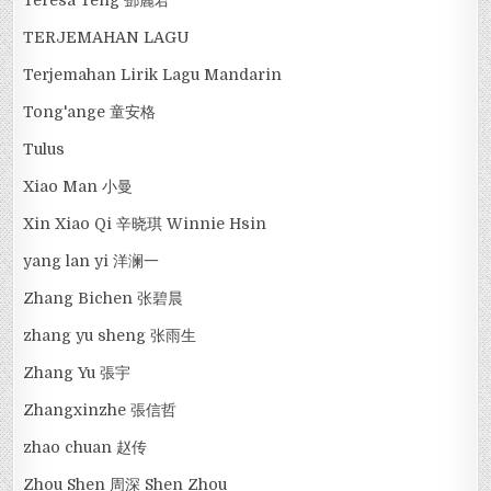
TERJEMAHAN LAGU
Terjemahan Lirik Lagu Mandarin
Tong'ange 童安格
Tulus
Xiao Man 小曼
Xin Xiao Qi 辛晓琪 Winnie Hsin
yang lan yi 洋澜一
Zhang Bichen 张碧晨
zhang yu sheng 张雨生
Zhang Yu 張宇
Zhangxinzhe 張信哲
zhao chuan 赵传
Zhou Shen 周深 Shen Zhou