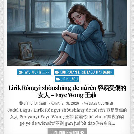
Posted
FAYE WONG 王菲
KUMPULAN LIRIK LAGU MANDARIN
in
LIRIK LAGU
Lirik Róngyì shòushāng de nǚrén 容易受傷的
女人 – Faye Wong 王菲
SITI CHOIRIYAH
MARET 31, 2026
LEAVE A COMMENT
Judul Lagu / Lirik Róngyì shòushāng de nǚrén 容易受傷的
女人 Penyanyi Faye Wong 王菲 留着你 liú zhe nǐ隔夜的吻
gé yè de wěn感觉不到 gǎn jué bù dào你有多真…
CONTINUE READING