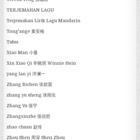
TERJEMAHAN LAGU
Terjemahan Lirik Lagu Mandarin
Tong'ange 童安格
Tulus
Xiao Man 小曼
Xin Xiao Qi 辛晓琪 Winnie Hsin
yang lan yi 洋澜一
Zhang Bichen 张碧晨
zhang yu sheng 张雨生
Zhang Yu 張宇
Zhangxinzhe 張信哲
zhao chuan 赵传
Zhou Shen 周深 Shen Zhou