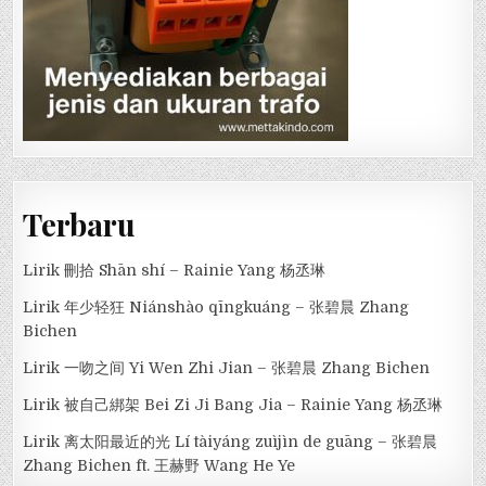
Terbaru
Lirik 刪拾 Shān shí – Rainie Yang 杨丞琳
Lirik 年少轻狂 Niánshào qīngkuáng – 张碧晨 Zhang
Bichen
Lirik 一吻之间 Yi Wen Zhi Jian – 张碧晨 Zhang Bichen
Lirik 被自己綁架 Bei Zi Ji Bang Jia – Rainie Yang 杨丞琳
Lirik 离太阳最近的光 Lí tàiyáng zuìjìn de guāng – 张碧晨
Zhang Bichen ft. 王赫野 Wang He Ye