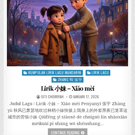
Posted
KUMPULAN LIRIK LAGU MANDARIN
LIRIK LAGU
in
ZHANG YU 張宇
Lirik 小妹 – Xiǎo mèi
SITI CHOIRIYAH
JANUARI 17, 2026
Judul Lagu / Lirik 小妹 – Xiǎo mèi Penyanyi 張宇 Zhāng
yǔ 秋风已萧瑟地吹过林梢小妹快披上我身上的外套黑夜已笼罩这
城市的苦恼小妹 Qiūfēng yǐ xiāosè de chuīguò lín shāoxiǎo
mèikuài pī shàng wǒ shēnshang…
CONTINUE READING