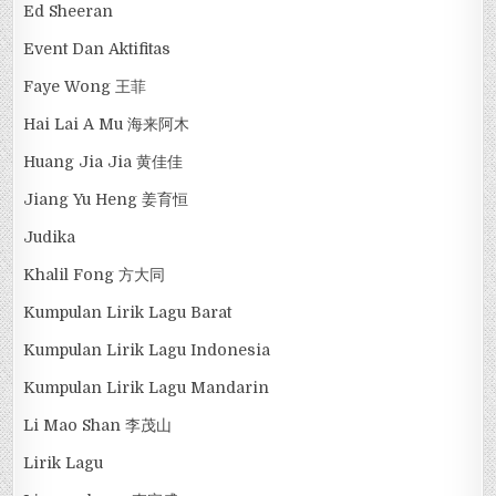
Ed Sheeran
Event Dan Aktifitas
Faye Wong 王菲
Hai Lai A Mu 海来阿木
Huang Jia Jia 黄佳佳
Jiang Yu Heng 姜育恒
Judika
Khalil Fong 方大同
Kumpulan Lirik Lagu Barat
Kumpulan Lirik Lagu Indonesia
Kumpulan Lirik Lagu Mandarin
Li Mao Shan 李茂山
Lirik Lagu