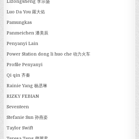
Lizongsheng 李宗盛
Luo Da You 羅大佑
Pamungkas
Panmeichen 潘美辰
Penyanyi Lain
Power Station dong li huo che 动力火车
Profile Penyanyi
Qi qin 齐秦
Rainie Yang 杨丞琳
RIZKY FEBIAN
Seventeen
Stefanie Sun 孙燕姿
Taylor Swift
Teresa Teng 鄧麗君