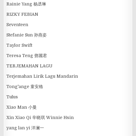
Rainie Yang 杨丞琳
RIZKY FEBIAN
Seventeen
Stefanie Sun 孙燕姿
Taylor Swift
Teresa Teng 鄧麗君
TERJEMAHAN LAGU
Terjemahan Lirik Lagu Mandarin
Tong'ange 童安格
Tulus
Xiao Man 小曼
Xin Xiao Qi 辛晓琪 Winnie Hsin
yang lan yi 洋澜一