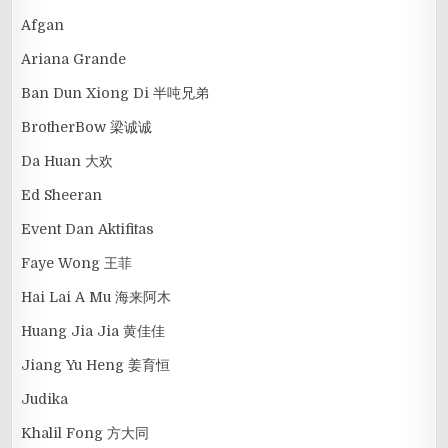
Afgan
Ariana Grande
Ban Dun Xiong Di 半吨兄弟
BrotherBow 梁诚诚
Da Huan 大欢
Ed Sheeran
Event Dan Aktifitas
Faye Wong 王菲
Hai Lai A Mu 海来阿木
Huang Jia Jia 黄佳佳
Jiang Yu Heng 姜育恒
Judika
Khalil Fong 方大同