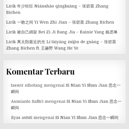
Lirik 年少轻狂 Niánshào qīngkuáng – 张碧晨 Zhang
Bichen
Lirik 一吻之间 Yi Wen Zhi Jian – 张碧晨 Zhang Bichen
Lirik 被自己綁架 Bei Zi Ji Bang Jia – Rainie Yang 杨丞琳
Lirik 离太阳最近的光 Lí tàiyáng zuìjìn de guāng – 张碧晨
Zhang Bichen ft. 王赫野 Wang He Ye
Komentar Terbaru
taswir sihotang
mengenai
Si Nian Yi Shun Jian 思念一
瞬间
Asmianto Safitri
mengenai
Si Nian Yi Shun Jian 思念一
瞬间
ilyas astuti
mengenai
Si Nian Yi Shun Jian 思念一瞬间