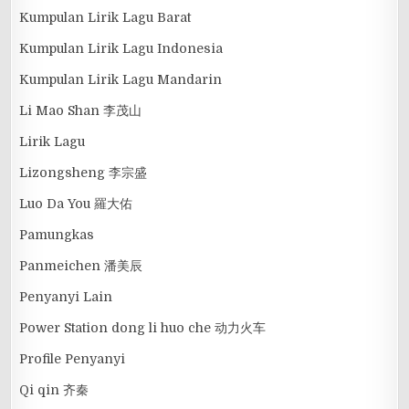
Kumpulan Lirik Lagu Barat
Kumpulan Lirik Lagu Indonesia
Kumpulan Lirik Lagu Mandarin
Li Mao Shan 李茂山
Lirik Lagu
Lizongsheng 李宗盛
Luo Da You 羅大佑
Pamungkas
Panmeichen 潘美辰
Penyanyi Lain
Power Station dong li huo che 动力火车
Profile Penyanyi
Qi qin 齐秦