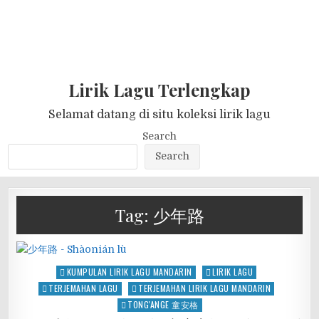
Lirik Lagu Terlengkap
Selamat datang di situ koleksi lirik lagu
Search
Search
Tag:
少年路
Posted
KUMPULAN LIRIK LAGU MANDARIN
LIRIK LAGU
in
TERJEMAHAN LAGU
TERJEMAHAN LIRIK LAGU MANDARIN
TONG'ANGE 童安格