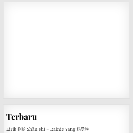
Terbaru
Lirik 刪拾 Shān shí – Rainie Yang 杨丞琳