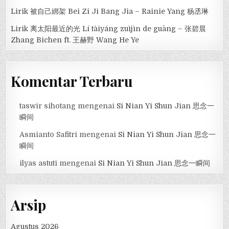
Lirik 被自己綁架 Bei Zi Ji Bang Jia – Rainie Yang 杨丞琳
Lirik 离太阳最近的光 Lí tàiyáng zuìjìn de guāng – 张碧晨
Zhang Bichen ft. 王赫野 Wang He Ye
Komentar Terbaru
taswir sihotang
mengenai
Si Nian Yi Shun Jian 思念一
瞬间
Asmianto Safitri
mengenai
Si Nian Yi Shun Jian 思念一
瞬间
ilyas astuti
mengenai
Si Nian Yi Shun Jian 思念一瞬间
Arsip
Agustus 2026