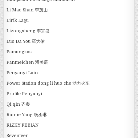
Li Mao Shan 李茂山
Lirik Lagu
Lizongsheng 李宗盛
Luo Da You 羅大佑
Pamungkas
Panmeichen 潘美辰
Penyanyi Lain
Power Station dong li huo che 动力火车
Profile Penyanyi
Qi qin 齐秦
Rainie Yang 杨丞琳
RIZKY FEBIAN
Seventeen