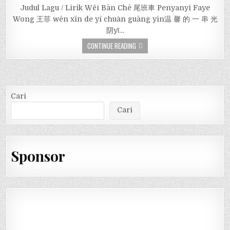
Judul Lagu / Lirik Wěi Bān Chē 尾班車 Penyanyi Faye
Wong 王菲 wēn xīn de yí chuàn guāng yīn温 馨 的 一 串 光
阴yǐ…
CONTINUE READING
Cari
Cari
Sponsor