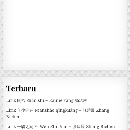
Terbaru
Lirik 刪拾 Shān shí – Rainie Yang 杨丞琳
Lirik 年少轻狂 Niánshào qīngkuáng – 张碧晨 Zhang
Bichen
Lirik 一吻之间 Yi Wen Zhi Jian – 张碧晨 Zhang Bichen