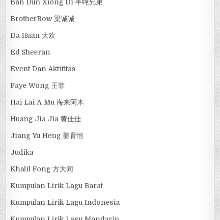
Ban Dun Xiong Di 半吨兄弟
BrotherBow 梁诚诚
Da Huan 大欢
Ed Sheeran
Event Dan Aktifitas
Faye Wong 王菲
Hai Lai A Mu 海来阿木
Huang Jia Jia 黄佳佳
Jiang Yu Heng 姜育恒
Judika
Khalil Fong 方大同
Kumpulan Lirik Lagu Barat
Kumpulan Lirik Lagu Indonesia
Kumpulan Lirik Lagu Mandarin