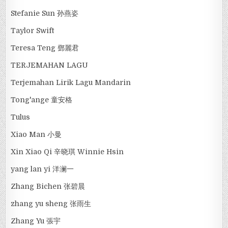
Stefanie Sun 孙燕姿
Taylor Swift
Teresa Teng 鄧麗君
TERJEMAHAN LAGU
Terjemahan Lirik Lagu Mandarin
Tong'ange 童安格
Tulus
Xiao Man 小曼
Xin Xiao Qi 辛晓琪 Winnie Hsin
yang lan yi 洋澜一
Zhang Bichen 张碧晨
zhang yu sheng 张雨生
Zhang Yu 張宇