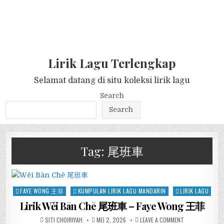
Lirik Lagu Terlengkap
Selamat datang di situ koleksi lirik lagu
Search
Search
Tag:
尾班車
Posted
FAYE WONG 王菲
KUMPULAN LIRIK LAGU MANDARIN
LIRIK LAGU
in
Lirik Wěi Bān Chē 尾班車 – Faye Wong 王菲
SITI CHOIRIYAH
MEI 2, 2026
LEAVE A COMMENT