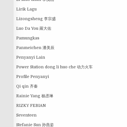
Lirik Lagu
Lizongsheng 李宗盛
Luo Da You 羅大佑
Pamungkas
Panmeichen 潘美辰
Penyanyi Lain
Power Station dong li huo che 动力火车
Profile Penyanyi
Qi qin 齐秦
Rainie Yang 杨丞琳
RIZKY FEBIAN
Seventeen
Stefanie Sun 孙燕姿