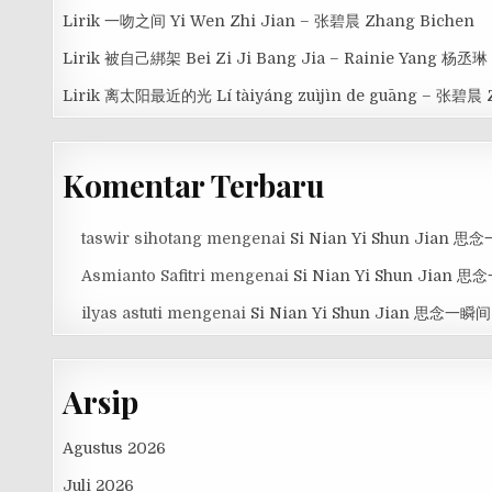
Lirik 一吻之间 Yi Wen Zhi Jian – 张碧晨 Zhang Bichen
Lirik 被自己綁架 Bei Zi Ji Bang Jia – Rainie Yang 杨丞琳
Lirik 离太阳最近的光 Lí tàiyáng zuìjìn de guāng – 张碧晨 
Komentar Terbaru
taswir sihotang
mengenai
Si Nian Yi Shun Jian 
Asmianto Safitri
mengenai
Si Nian Yi Shun Jian 
ilyas astuti
mengenai
Si Nian Yi Shun Jian 思念一瞬间
Arsip
Agustus 2026
Juli 2026