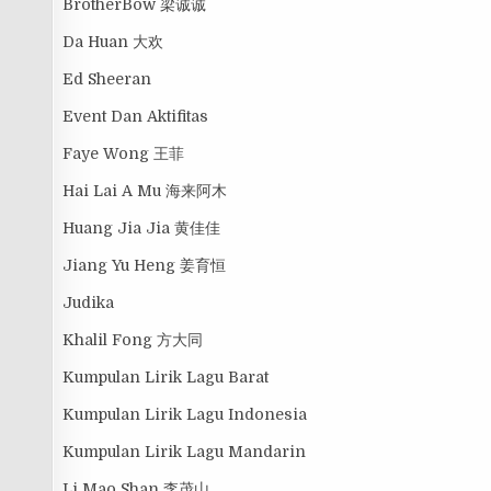
BrotherBow 梁诚诚
Da Huan 大欢
Ed Sheeran
Event Dan Aktifitas
Faye Wong 王菲
Hai Lai A Mu 海来阿木
Huang Jia Jia 黄佳佳
Jiang Yu Heng 姜育恒
Judika
Khalil Fong 方大同
Kumpulan Lirik Lagu Barat
Kumpulan Lirik Lagu Indonesia
Kumpulan Lirik Lagu Mandarin
Li Mao Shan 李茂山