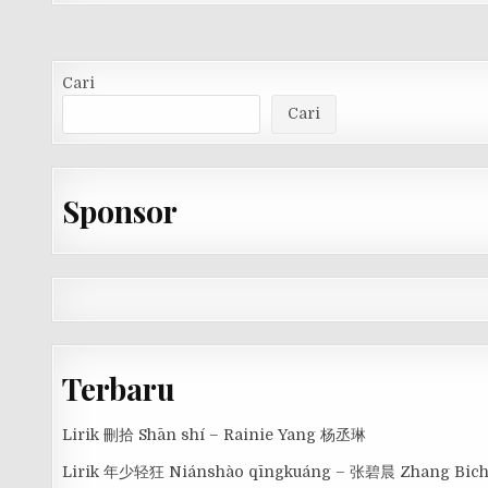
Cari
Cari
Sponsor
Terbaru
Lirik 刪拾 Shān shí – Rainie Yang 杨丞琳
Lirik 年少轻狂 Niánshào qīngkuáng – 张碧晨 Zhang Bic