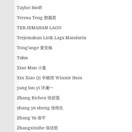
Taylor Swift
Teresa Teng 鄧麗君
TERJEMAHAN LAGU
Terjemahan Lirik Lagu Mandarin
Tong'ange 童安格
Tulus
Xiao Man 小曼
Xin Xiao Qi 辛晓琪 Winnie Hsin
yang lan yi 洋澜一
Zhang Bichen 张碧晨
zhang yu sheng 张雨生
Zhang Yu 張宇
Zhangxinzhe 張信哲