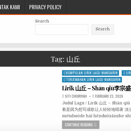
NTAK KAMI
PRIVACY POLICY
Search
Search
Tag:
山丘
Posted
KUMPULAN LIRIK LAGU MANDARIN
LIR
in
TERJEMAHAN LIRIK LAGU MANDARIN
Lirik 山丘 – Shān qiū李宗盛 
SITI CHOIRIYAH
FEBRUARI 23, 2026
Judul Lagu / Lirik 山丘 – Shā
着是因为想写成歌让人轻轻地唱著 淡淡地记著
méishuōde hái hěnduōzǎnzhe sh
CONTINUE READING