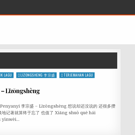
IK LAGU
LIZONGSHENG 李宗盛
TERJEMAHAN LAGU
– Lǐzōngshèng
n qiū Penyanyi 李宗盛 – Lǐzōngshèng 想说却还没说的 还很多攒
就算终于忘了 也值了 Xiǎng shuō què hái
ì yīnwèi…