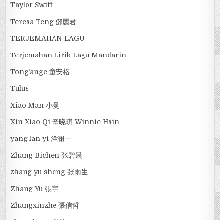
Taylor Swift
Teresa Teng 鄧麗君
TERJEMAHAN LAGU
Terjemahan Lirik Lagu Mandarin
Tong'ange 童安格
Tulus
Xiao Man 小曼
Xin Xiao Qi 辛晓琪 Winnie Hsin
yang lan yi 洋澜一
Zhang Bichen 张碧晨
zhang yu sheng 张雨生
Zhang Yu 張宇
Zhangxinzhe 張信哲