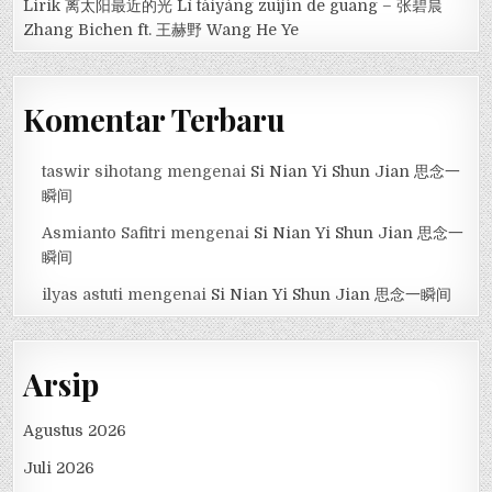
Lirik 离太阳最近的光 Lí tàiyáng zuìjìn de guāng – 张碧晨
Zhang Bichen ft. 王赫野 Wang He Ye
Komentar Terbaru
taswir sihotang
mengenai
Si Nian Yi Shun Jian 思念一
瞬间
Asmianto Safitri
mengenai
Si Nian Yi Shun Jian 思念一
瞬间
ilyas astuti
mengenai
Si Nian Yi Shun Jian 思念一瞬间
Arsip
Agustus 2026
Juli 2026