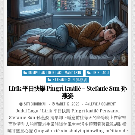
Posted
KUMPULAN LIRIK LAGU MANDARIN
LIRIK LAGU
in
STEFANIE SUN 孙燕姿
Lirik 平日快樂 Píngrì kuàilè – Stefanie Sun 孙
燕姿
SITI CHOIRIYAH
MARET 17, 2026
LEAVE A COMMENT
Judul Lagu / Lirik 平日快樂 Píngrì kuàilè Penyanyi
Stefanie Sun 孙燕姿 清早卸下睡意前往每天的坐等晚上在家裡
面對著別人的新聞老生常談談笑風生生活多煩悶看著電視胡亂插
嘴才聽見心聲 Qīngzǎo xiè xià shuìyì qiánwǎng měitiān de