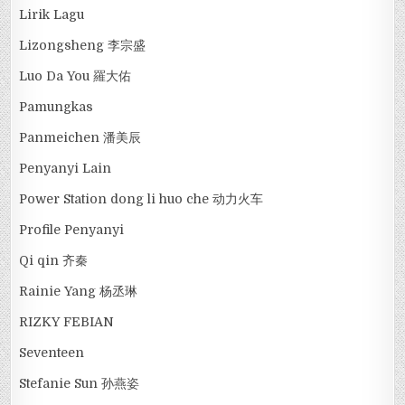
Lirik Lagu
Lizongsheng 李宗盛
Luo Da You 羅大佑
Pamungkas
Panmeichen 潘美辰
Penyanyi Lain
Power Station dong li huo che 动力火车
Profile Penyanyi
Qi qin 齐秦
Rainie Yang 杨丞琳
RIZKY FEBIAN
Seventeen
Stefanie Sun 孙燕姿