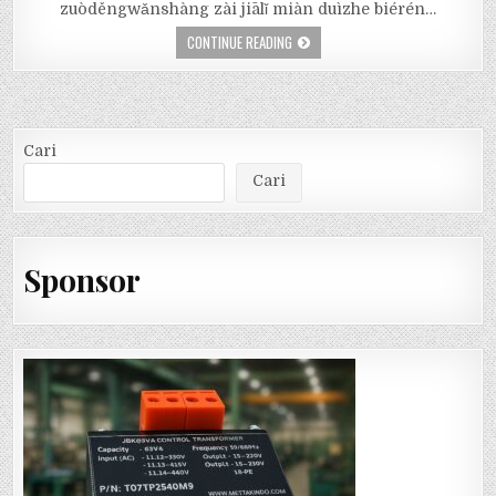
zuòděngwǎnshàng zài jiālǐ miàn duìzhe biérén…
CONTINUE READING
Cari
Cari
Sponsor