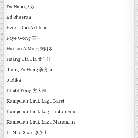
Da Huan 大欢
Ed Sheeran
Event Dan Aktifitas
Faye Wong 王菲
Hai Lai A Mu 海来阿木
Huang Jia Jia 黄佳佳
Jiang Yu Heng 姜育恒
Judika
Khalil Fong 方大同
Kumpulan Lirik Lagu Barat
Kumpulan Lirik Lagu Indonesia
Kumpulan Lirik Lagu Mandarin
Li Mao Shan 李茂山