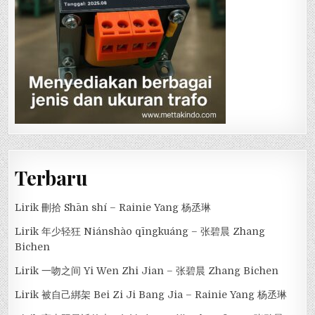
Terbaru
Lirik 刪拾 Shān shí – Rainie Yang 杨丞琳
Lirik 年少轻狂 Niánshào qīngkuáng – 张碧晨 Zhang
Bichen
Lirik 一吻之间 Yi Wen Zhi Jian – 张碧晨 Zhang Bichen
Lirik 被自己綁架 Bei Zi Ji Bang Jia – Rainie Yang 杨丞琳