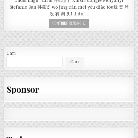
Judul Lagu / Lirik 开始懂了 Kāishǐ dǒngle Penyanyi
Stefanie Sun 孙燕姿 wǒ jìng rán méi yǒu diào tóu我 竟 然
没 有 调 头I didn’t…
CONTINUE READING
Cari
Cari
Sponsor