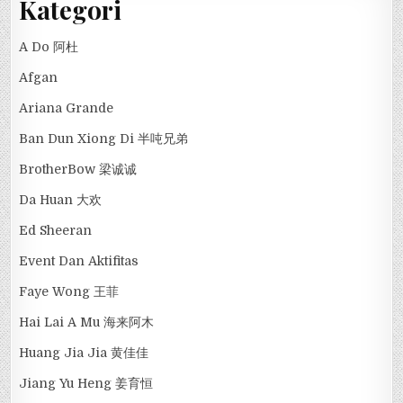
Kategori
A Do 阿杜
Afgan
Ariana Grande
Ban Dun Xiong Di 半吨兄弟
BrotherBow 梁诚诚
Da Huan 大欢
Ed Sheeran
Event Dan Aktifitas
Faye Wong 王菲
Hai Lai A Mu 海来阿木
Huang Jia Jia 黄佳佳
Jiang Yu Heng 姜育恒