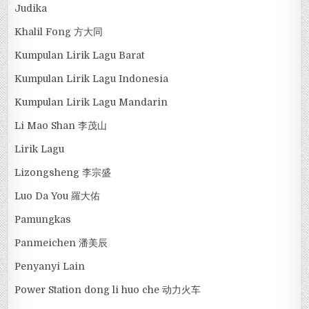
Judika
Khalil Fong 方大同
Kumpulan Lirik Lagu Barat
Kumpulan Lirik Lagu Indonesia
Kumpulan Lirik Lagu Mandarin
Li Mao Shan 李茂山
Lirik Lagu
Lizongsheng 李宗盛
Luo Da You 羅大佑
Pamungkas
Panmeichen 潘美辰
Penyanyi Lain
Power Station dong li huo che 动力火车