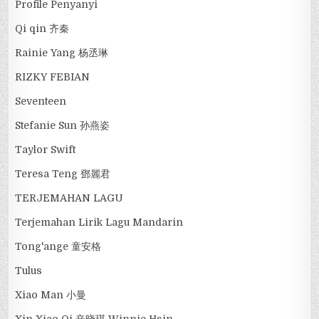
Profile Penyanyi
Qi qin 齐秦
Rainie Yang 杨丞琳
RIZKY FEBIAN
Seventeen
Stefanie Sun 孙燕姿
Taylor Swift
Teresa Teng 鄧麗君
TERJEMAHAN LAGU
Terjemahan Lirik Lagu Mandarin
Tong'ange 童安格
Tulus
Xiao Man 小曼