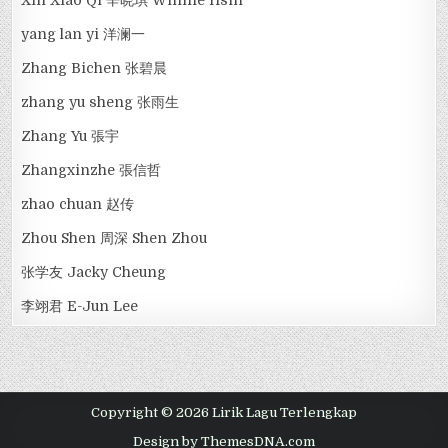
Xin Xiao Qi 辛晓琪 Winnie Hsin
yang lan yi 洋澜一
Zhang Bichen 张碧晨
zhang yu sheng 张雨生
Zhang Yu 張宇
Zhangxinzhe 張信哲
zhao chuan 赵传
Zhou Shen 周深 Shen Zhou
张学友 Jacky Cheung
李翊君 E-Jun Lee
Copyright © 2026 Lirik Lagu Terlengkap
Design by ThemesDNA.com