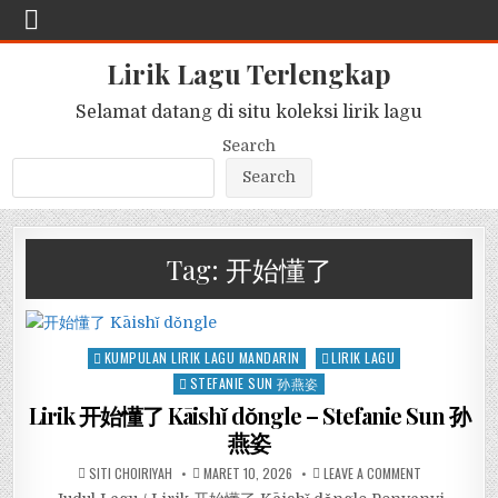
Lirik Lagu Terlengkap
Selamat datang di situ koleksi lirik lagu
Search
Search
Tag:
开始懂了
Posted
KUMPULAN LIRIK LAGU MANDARIN
LIRIK LAGU
in
STEFANIE SUN 孙燕姿
Lirik 开始懂了 Kāishǐ dǒngle – Stefanie Sun 孙
燕姿
SITI CHOIRIYAH
MARET 10, 2026
LEAVE A COMMENT