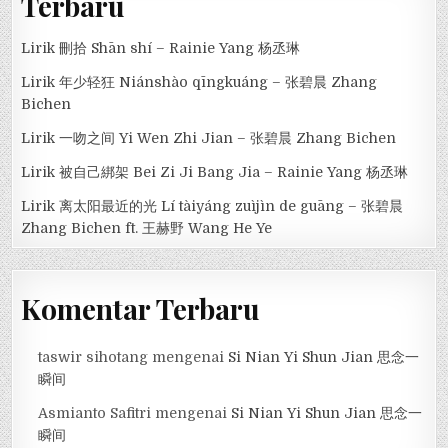
Terbaru
Lirik 刪拾 Shān shí – Rainie Yang 杨丞琳
Lirik 年少轻狂 Niánshào qīngkuáng – 张碧晨 Zhang
Bichen
Lirik 一吻之间 Yi Wen Zhi Jian – 张碧晨 Zhang Bichen
Lirik 被自己綁架 Bei Zi Ji Bang Jia – Rainie Yang 杨丞琳
Lirik 离太阳最近的光 Lí tàiyáng zuìjìn de guāng – 张碧晨
Zhang Bichen ft. 王赫野 Wang He Ye
Komentar Terbaru
taswir sihotang
mengenai
Si Nian Yi Shun Jian 思念一
瞬间
Asmianto Safitri
mengenai
Si Nian Yi Shun Jian 思念一
瞬间