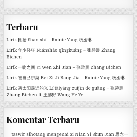
Terbaru
Lirik 刪拾 Shān shí – Rainie Yang 杨丞琳
Lirik 年少轻狂 Niánshào qīngkuáng – 张碧晨 Zhang
Bichen
Lirik 一吻之间 Yi Wen Zhi Jian – 张碧晨 Zhang Bichen
Lirik 被自己綁架 Bei Zi Ji Bang Jia – Rainie Yang 杨丞琳
Lirik 离太阳最近的光 Lí tàiyáng zuìjìn de guāng – 张碧晨
Zhang Bichen ft. 王赫野 Wang He Ye
Komentar Terbaru
taswir sihotang
mengenai
Si Nian Yi Shun Jian 思念一