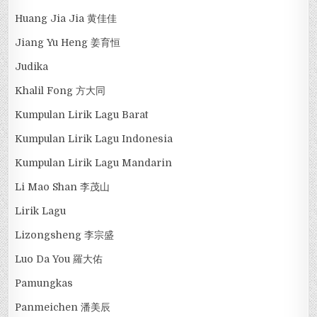
Huang Jia Jia 黄佳佳
Jiang Yu Heng 姜育恒
Judika
Khalil Fong 方大同
Kumpulan Lirik Lagu Barat
Kumpulan Lirik Lagu Indonesia
Kumpulan Lirik Lagu Mandarin
Li Mao Shan 李茂山
Lirik Lagu
Lizongsheng 李宗盛
Luo Da You 羅大佑
Pamungkas
Panmeichen 潘美辰