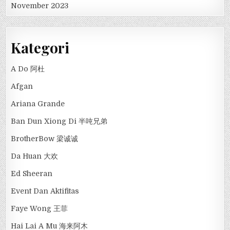
November 2023
Kategori
A Do 阿杜
Afgan
Ariana Grande
Ban Dun Xiong Di 半吨兄弟
BrotherBow 梁诚诚
Da Huan 大欢
Ed Sheeran
Event Dan Aktifitas
Faye Wong 王菲
Hai Lai A Mu 海来阿木