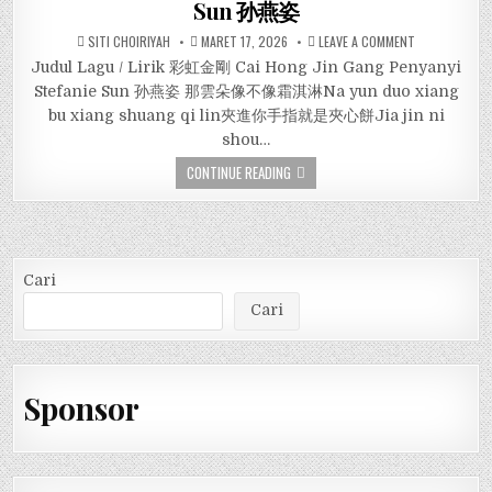
Sun 孙燕姿
SITI CHOIRIYAH
MARET 17, 2026
LEAVE A COMMENT
Judul Lagu / Lirik 彩虹金剛 Cai Hong Jin Gang Penyanyi
Stefanie Sun 孙燕姿 那雲朵像不像霜淇淋Na yun duo xiang
bu xiang shuang qi lin夾進你手指就是夾心餅Jia jin ni
shou…
CONTINUE READING
Cari
Cari
Sponsor