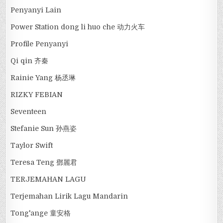
Penyanyi Lain
Power Station dong li huo che 动力火车
Profile Penyanyi
Qi qin 齐秦
Rainie Yang 杨丞琳
RIZKY FEBIAN
Seventeen
Stefanie Sun 孙燕姿
Taylor Swift
Teresa Teng 鄧麗君
TERJEMAHAN LAGU
Terjemahan Lirik Lagu Mandarin
Tong'ange 童安格