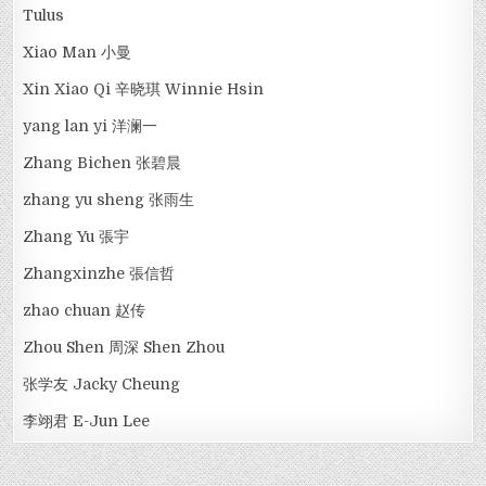
Tulus
Xiao Man 小曼
Xin Xiao Qi 辛晓琪 Winnie Hsin
yang lan yi 洋澜一
Zhang Bichen 张碧晨
zhang yu sheng 张雨生
Zhang Yu 張宇
Zhangxinzhe 張信哲
zhao chuan 赵传
Zhou Shen 周深 Shen Zhou
张学友 Jacky Cheung
李翊君 E-Jun Lee