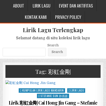
ABOUT
LIRIK LAGU
EVENT DAN AKTIFITAS
KONTAK KAMI
PRIVACY POLICY
Lirik Lagu Terlengkap
Selamat datang di situ koleksi lirik lagu
Search
Search
Tag:
彩虹金剛
Posted
KUMPULAN LIRIK LAGU MANDARIN
LIRIK LAGU
in
STEFANIE SUN 孙燕姿
Lirik 彩虹金剛 Cai Hong Jin Gang – Stefanie