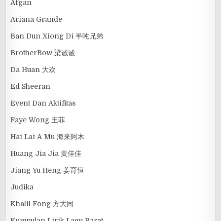
Afgan
Ariana Grande
Ban Dun Xiong Di 半吨兄弟
BrotherBow 梁诚诚
Da Huan 大欢
Ed Sheeran
Event Dan Aktifitas
Faye Wong 王菲
Hai Lai A Mu 海来阿木
Huang Jia Jia 黄佳佳
Jiang Yu Heng 姜育恒
Judika
Khalil Fong 方大同
Kumpulan Lirik Lagu Barat