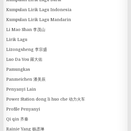
Kumpulan Lirik Lagu Indonesia
Kumpulan Lirik Lagu Mandarin
Li Mao Shan 李茂山
Lirik Lagu
Lizongsheng 李宗盛
Luo Da You 羅大佑
Pamungkas
Panmeichen 潘美辰
Penyanyi Lain
Power Station dong li huo che 动力火车
Profile Penyanyi
Qi qin 齐秦
Rainie Yang 杨丞琳