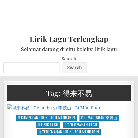
Lirik Lagu Terlengkap
Selamat datang di situ koleksi lirik lagu
Search
Search
Tag:
得来不易
Posted
KUMPULAN LIRIK LAGU MANDARIN
LI MAO SHAN 李茂山
in
LIRIK LAGU
TERJEMAHAN LAGU
TERJEMAHAN LIRIK LAGU MANDARIN