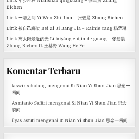
Lirik 年少轻狂 Niánshào qīngkuáng – 张碧晨 Zhang
Bichen
Lirik 一吻之间 Yi Wen Zhi Jian – 张碧晨 Zhang Bichen
Lirik 被自己綁架 Bei Zi Ji Bang Jia – Rainie Yang 杨丞琳
Lirik 离太阳最近的光 Lí tàiyáng zuìjìn de guāng – 张碧晨
Zhang Bichen ft. 王赫野 Wang He Ye
Komentar Terbaru
taswir sihotang
mengenai
Si Nian Yi Shun Jian 思念一
瞬间
Asmianto Safitri
mengenai
Si Nian Yi Shun Jian 思念一
瞬间
ilyas astuti
mengenai
Si Nian Yi Shun Jian 思念一瞬间