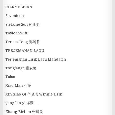
RIZKY FEBIAN
Seventeen
Stefanie Sun 孙燕姿
Taylor Swift
Teresa Teng 鄧麗君
TERJEMAHAN LAGU
Terjemahan Lirik Lagu Mandarin
Tong'ange 童安格
Tulus
Xiao Man 小曼
Xin Xiao Qi 辛晓琪 Winnie Hsin
yang lan yi 洋澜一
Zhang Bichen 张碧晨