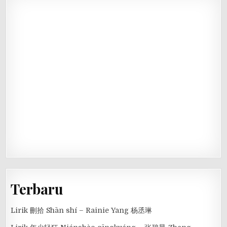
Terbaru
Lirik 刪拾 Shān shí – Rainie Yang 杨丞琳