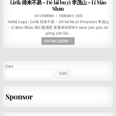
Lirik 得来不易 – Dé lái bu yì 李茂山 – Lǐ Mào
Shān
SITI CHOIRIYAH
FEBRUARI 4, 2026
Judul Lagu / Lirik 得来不易 – Dé lái bu yì Penyanyi 李茂山
– Lǐ Mào Shān 我们要感恩 更要来珍惜Wǒ men yào gǎn ēn
gēng yào lái…
CONTINUE READING
Cari
Cari
Sponsor