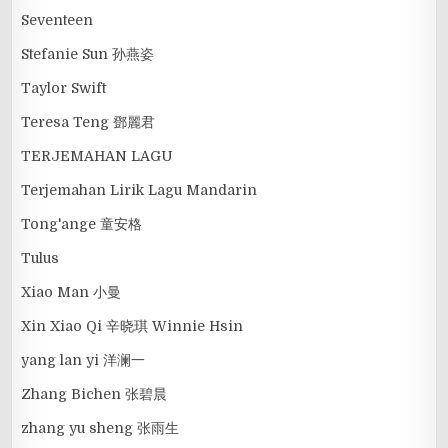
Seventeen
Stefanie Sun 孙燕姿
Taylor Swift
Teresa Teng 鄧麗君
TERJEMAHAN LAGU
Terjemahan Lirik Lagu Mandarin
Tong'ange 童安格
Tulus
Xiao Man 小曼
Xin Xiao Qi 辛晓琪 Winnie Hsin
yang lan yi 洋澜一
Zhang Bichen 张碧晨
zhang yu sheng 张雨生