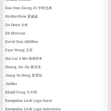
Ban Dun Xiong Di 半吨兄弟
BrotherBow 梁诚诚
Da Huan 大欢
Ed Sheeran
Event Dan Aktifitas
Faye Wong 王菲
Hai Lai A Mu 海来阿木
Huang Jia Jia 黄佳佳
Jiang Yu Heng 姜育恒
Judika
Khalil Fong 方大同
Kumpulan Lirik Lagu Barat
Kumpulan Lirik Lagu Indonesia