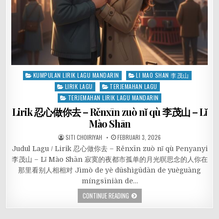
Posted
KUMPULAN LIRIK LAGU MANDARIN
LI MAO SHAN 李茂山
in
LIRIK LAGU
TERJEMAHAN LAGU
TERJEMAHAN LIRIK LAGU MANDARIN
Lirik 忍心做你去 – Rěnxīn zuò nǐ qù 李茂山 – Lǐ
Mào Shān
SITI CHOIRIYAH
FEBRUARI 3, 2026
Judul Lagu / Lirik 忍心做你去 – Rěnxīn zuò nǐ qù Penyanyi
李茂山 – Lǐ Mào Shān 寂寞的夜都市孤单的月光暝思念的人你在
那里看别人相相对 Jìmò de yè dūshìgūdān de yuèguāng
míngsīniàn de…
CONTINUE READING