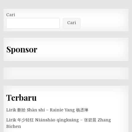
Cari
Cari
Sponsor
Terbaru
Lirik 刪拾 Shān shí – Rainie Yang 杨丞琳
Lirik 年少轻狂 Niánshào qīngkuáng – 张碧晨 Zhang
Bichen