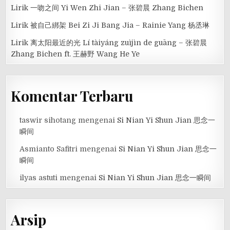
Lirik 一吻之间 Yi Wen Zhi Jian – 张碧晨 Zhang Bichen
Lirik 被自己綁架 Bei Zi Ji Bang Jia – Rainie Yang 杨丞琳
Lirik 离太阳最近的光 Lí tàiyáng zuìjìn de guāng – 张碧晨
Zhang Bichen ft. 王赫野 Wang He Ye
Komentar Terbaru
taswir sihotang
mengenai
Si Nian Yi Shun Jian 思念一
瞬间
Asmianto Safitri
mengenai
Si Nian Yi Shun Jian 思念一
瞬间
ilyas astuti
mengenai
Si Nian Yi Shun Jian 思念一瞬间
Arsip