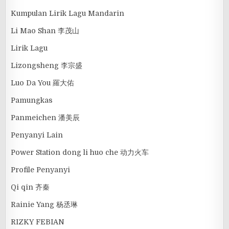
Kumpulan Lirik Lagu Mandarin
Li Mao Shan 李茂山
Lirik Lagu
Lizongsheng 李宗盛
Luo Da You 羅大佑
Pamungkas
Panmeichen 潘美辰
Penyanyi Lain
Power Station dong li huo che 动力火车
Profile Penyanyi
Qi qin 齐秦
Rainie Yang 杨丞琳
RIZKY FEBIAN