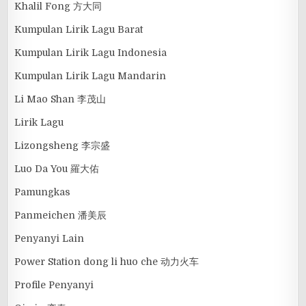
Khalil Fong 方大同
Kumpulan Lirik Lagu Barat
Kumpulan Lirik Lagu Indonesia
Kumpulan Lirik Lagu Mandarin
Li Mao Shan 李茂山
Lirik Lagu
Lizongsheng 李宗盛
Luo Da You 羅大佑
Pamungkas
Panmeichen 潘美辰
Penyanyi Lain
Power Station dong li huo che 动力火车
Profile Penyanyi