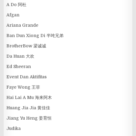
A Do 阿杜
Afgan
Ariana Grande
Ban Dun Xiong Di 半吨兄弟
BrotherBow 梁诚诚
Da Huan 大欢
Ed Sheeran
Event Dan Aktifitas
Faye Wong 王菲
Hai Lai A Mu 海来阿木
Huang Jia Jia 黄佳佳
Jiang Yu Heng 姜育恒
Judika