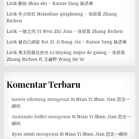
Lirik 刪拾 Shān shí – Rainie Yang 杨丞琳
Lirik 年少轻狂 Niánshào qīngkuáng – 张碧晨 Zhang
Bichen
Lirik 一吻之间 Yi Wen Zhi Jian – 张碧晨 Zhang Bichen
Lirik 被自己綁架 Bei Zi Ji Bang Jia – Rainie Yang 杨丞琳
Lirik 离太阳最近的光 Lí tàiyáng zuìjìn de guāng – 张碧晨
Zhang Bichen ft. 王赫野 Wang He Ye
Komentar Terbaru
taswir sihotang
mengenai
Si Nian Yi Shun Jian 思念一
瞬间
Asmianto Safitri
mengenai
Si Nian Yi Shun Jian 思念一
瞬间
ilyas astuti
mengenai
Si Nian Yi Shun Jian 思念一瞬间