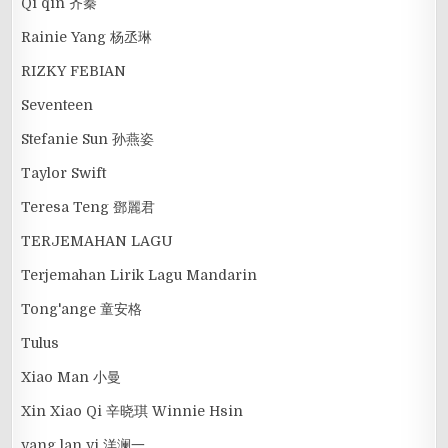
Qi qin 齐秦
Rainie Yang 杨丞琳
RIZKY FEBIAN
Seventeen
Stefanie Sun 孙燕姿
Taylor Swift
Teresa Teng 鄧麗君
TERJEMAHAN LAGU
Terjemahan Lirik Lagu Mandarin
Tong'ange 童安格
Tulus
Xiao Man 小曼
Xin Xiao Qi 辛晓琪 Winnie Hsin
yang lan yi 洋澜一