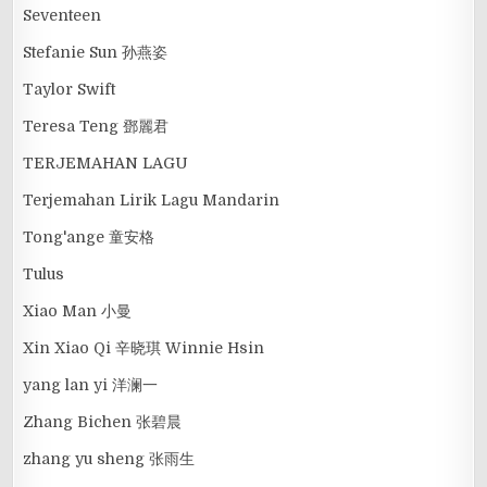
Seventeen
Stefanie Sun 孙燕姿
Taylor Swift
Teresa Teng 鄧麗君
TERJEMAHAN LAGU
Terjemahan Lirik Lagu Mandarin
Tong'ange 童安格
Tulus
Xiao Man 小曼
Xin Xiao Qi 辛晓琪 Winnie Hsin
yang lan yi 洋澜一
Zhang Bichen 张碧晨
zhang yu sheng 张雨生