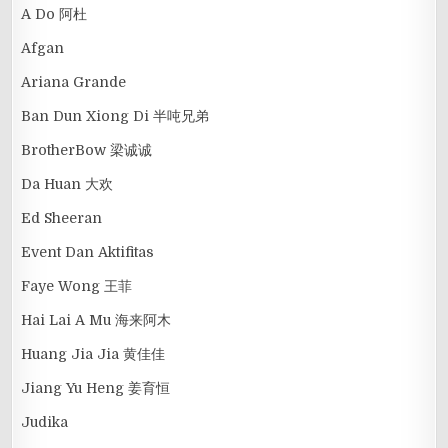
A Do 阿杜
Afgan
Ariana Grande
Ban Dun Xiong Di 半吨兄弟
BrotherBow 梁诚诚
Da Huan 大欢
Ed Sheeran
Event Dan Aktifitas
Faye Wong 王菲
Hai Lai A Mu 海来阿木
Huang Jia Jia 黄佳佳
Jiang Yu Heng 姜育恒
Judika