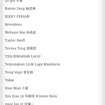
Qi qin 齐秦
Rainie Yang 杨丞琳
RIZKY FEBIAN
Seventeen
Stefanie Sun 孙燕姿
Taylor Swift
Teresa Teng 鄧麗君
TERJEMAHAN LAGU
Terjemahan Lirik Lagu Mandarin
Tong'ange 童安格
Tulus
Xiao Man 小曼
Xin Xiao Qi 辛晓琪 Winnie Hsin
yang lan yi 洋澜一