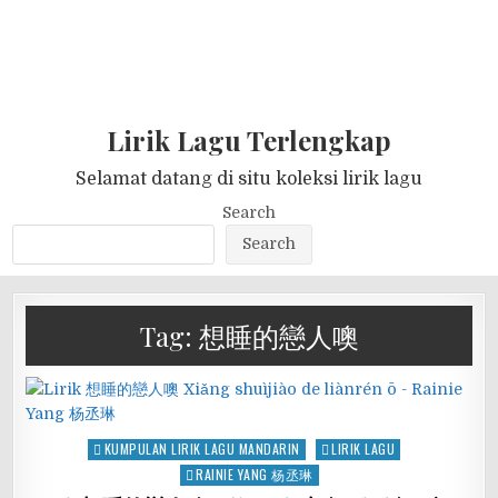
Lirik Lagu Terlengkap
Selamat datang di situ koleksi lirik lagu
Search
Search
Tag:
想睡的戀人噢
Posted
KUMPULAN LIRIK LAGU MANDARIN
LIRIK LAGU
in
RAINIE YANG 杨丞琳