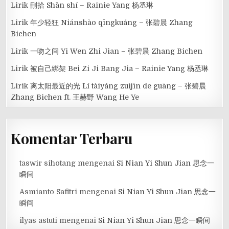
Lirik 刪拾 Shān shí – Rainie Yang 杨丞琳
Lirik 年少轻狂 Niánshào qīngkuáng – 张碧晨 Zhang
Bichen
Lirik 一吻之间 Yi Wen Zhi Jian – 张碧晨 Zhang Bichen
Lirik 被自己綁架 Bei Zi Ji Bang Jia – Rainie Yang 杨丞琳
Lirik 离太阳最近的光 Lí tàiyáng zuìjìn de guāng – 张碧晨
Zhang Bichen ft. 王赫野 Wang He Ye
Komentar Terbaru
taswir sihotang
mengenai
Si Nian Yi Shun Jian 思念一
瞬间
Asmianto Safitri
mengenai
Si Nian Yi Shun Jian 思念一
瞬间
ilyas astuti
mengenai
Si Nian Yi Shun Jian 思念一瞬间