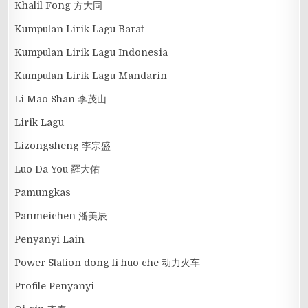
Khalil Fong 方大同
Kumpulan Lirik Lagu Barat
Kumpulan Lirik Lagu Indonesia
Kumpulan Lirik Lagu Mandarin
Li Mao Shan 李茂山
Lirik Lagu
Lizongsheng 李宗盛
Luo Da You 羅大佑
Pamungkas
Panmeichen 潘美辰
Penyanyi Lain
Power Station dong li huo che 动力火车
Profile Penyanyi