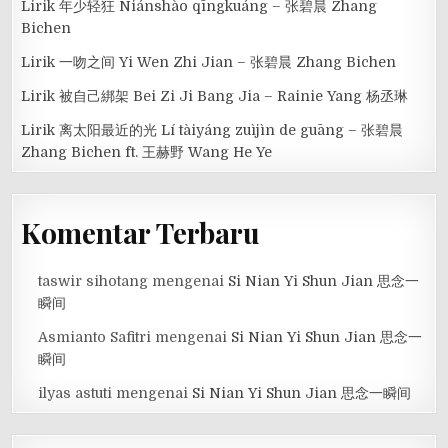
Lirik 年少轻狂 Niánshào qīngkuáng – 张碧晨 Zhang
Bichen
Lirik 一吻之间 Yi Wen Zhi Jian – 张碧晨 Zhang Bichen
Lirik 被自己綁架 Bei Zi Ji Bang Jia – Rainie Yang 杨丞琳
Lirik 离太阳最近的光 Lí tàiyáng zuìjìn de guāng – 张碧晨
Zhang Bichen ft. 王赫野 Wang He Ye
Komentar Terbaru
taswir sihotang
mengenai
Si Nian Yi Shun Jian 思念一
瞬间
Asmianto Safitri
mengenai
Si Nian Yi Shun Jian 思念一
瞬间
ilyas astuti
mengenai
Si Nian Yi Shun Jian 思念一瞬间