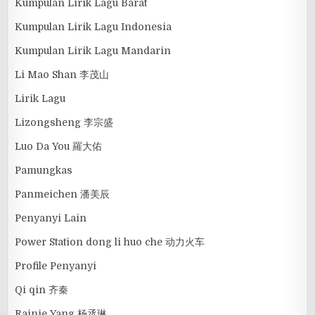
Kumpulan Lirik Lagu Barat
Kumpulan Lirik Lagu Indonesia
Kumpulan Lirik Lagu Mandarin
Li Mao Shan 李茂山
Lirik Lagu
Lizongsheng 李宗盛
Luo Da You 羅大佑
Pamungkas
Panmeichen 潘美辰
Penyanyi Lain
Power Station dong li huo che 动力火车
Profile Penyanyi
Qi qin 齐秦
Rainie Yang 杨丞琳