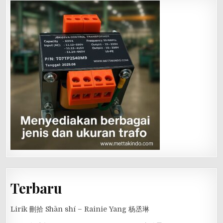
Terbaru
Lirik 刪拾 Shān shí – Rainie Yang 杨丞琳