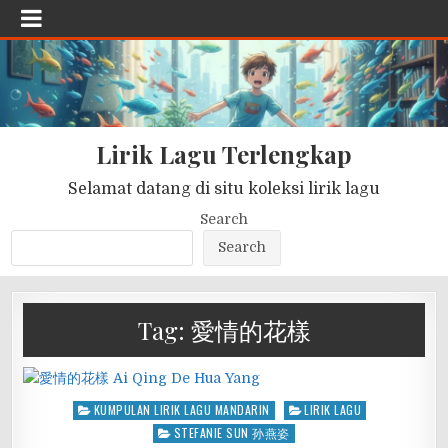
Lirik Lagu Terlengkap
Selamat datang di situ koleksi lirik lagu
Search
Search
Tag:
愛情的花樣
Posted
KUMPULAN LIRIK LAGU MANDARIN
LIRIK LAGU
in
STEFANIE SUN 孙燕姿