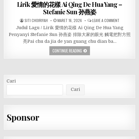
Lirik 愛情的花樣 Ai Qing De Hua Yang –
Stefanie Sun 孙燕姿
SITI CHOIRIYAH
MARET 16, 2026
LEAVE A COMMENT
Judul Lagu / Lirik 愛情的花樣 Ai Qing De Hua Yang
Penyanyi Stefanie Sun 孙燕姿 排除大家的眼光 觸電把對方照
亮Pai chu da jia de yan guang chu dian ba…
CONTINUE READING
Cari
Cari
Sponsor