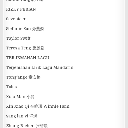
RIZKY FEBIAN
Seventeen
Stefanie Sun 孙燕姿
Taylor Swift
Teresa Teng 鄧麗君
TERJEMAHAN LAGU
Terjemahan Lirik Lagu Mandarin
Tong'ange 童安格
Tulus
Xiao Man 小曼
Xin Xiao Qi 辛晓琪 Winnie Hsin
yang lan yi 洋澜一
Zhang Bichen 张碧晨