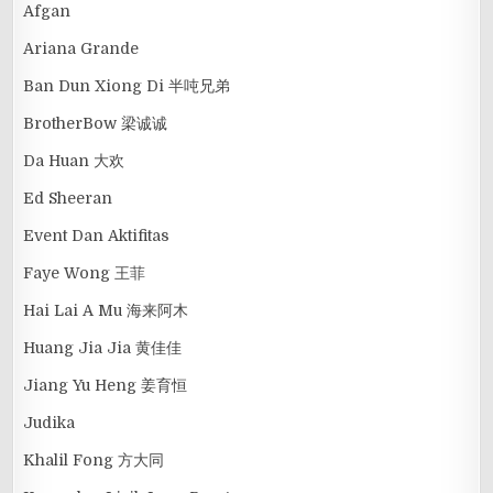
Afgan
Ariana Grande
Ban Dun Xiong Di 半吨兄弟
BrotherBow 梁诚诚
Da Huan 大欢
Ed Sheeran
Event Dan Aktifitas
Faye Wong 王菲
Hai Lai A Mu 海来阿木
Huang Jia Jia 黄佳佳
Jiang Yu Heng 姜育恒
Judika
Khalil Fong 方大同