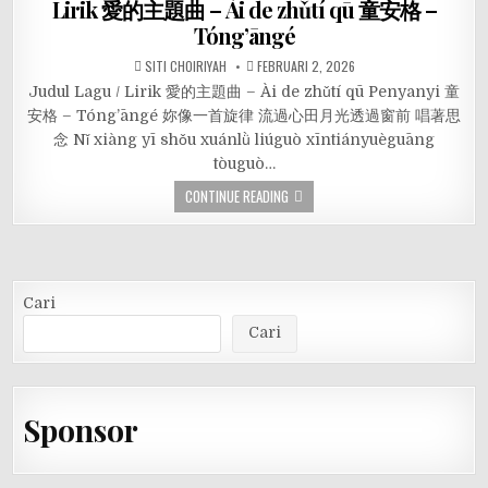
Lirik 愛的主題曲 – Ài de zhǔtí qū 童安格 –
Tóng’āngé
SITI CHOIRIYAH
FEBRUARI 2, 2026
Judul Lagu / Lirik 愛的主題曲 – Ài de zhǔtí qū Penyanyi 童
安格 – Tóng’āngé 妳像一首旋律 流過心田月光透過窗前 唱著思
念 Nǐ xiàng yī shǒu xuánlǜ liúguò xīntiányuèguāng
tòuguò…
CONTINUE READING
Cari
Cari
Sponsor