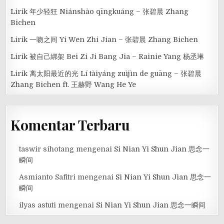
Lirik 年少轻狂 Niánshào qīngkuáng – 张碧晨 Zhang
Bichen
Lirik 一吻之间 Yi Wen Zhi Jian – 张碧晨 Zhang Bichen
Lirik 被自己綁架 Bei Zi Ji Bang Jia – Rainie Yang 杨丞琳
Lirik 离太阳最近的光 Lí tàiyáng zuìjìn de guāng – 张碧晨
Zhang Bichen ft. 王赫野 Wang He Ye
Komentar Terbaru
taswir sihotang
mengenai
Si Nian Yi Shun Jian 思念一
瞬间
Asmianto Safitri
mengenai
Si Nian Yi Shun Jian 思念一
瞬间
ilyas astuti
mengenai
Si Nian Yi Shun Jian 思念一瞬间