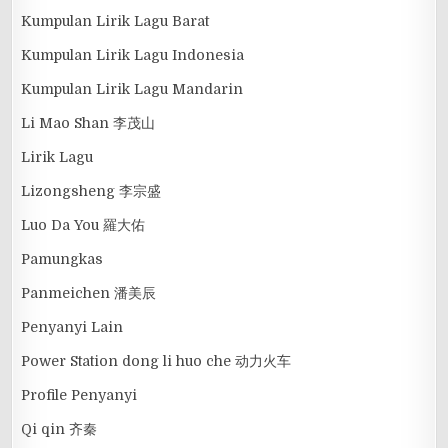
Kumpulan Lirik Lagu Barat
Kumpulan Lirik Lagu Indonesia
Kumpulan Lirik Lagu Mandarin
Li Mao Shan 李茂山
Lirik Lagu
Lizongsheng 李宗盛
Luo Da You 羅大佑
Pamungkas
Panmeichen 潘美辰
Penyanyi Lain
Power Station dong li huo che 动力火车
Profile Penyanyi
Qi qin 齐秦