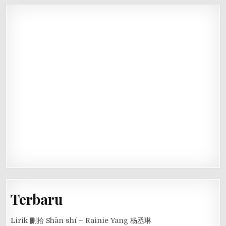
Terbaru
Lirik 刪拾 Shān shí – Rainie Yang 杨丞琳