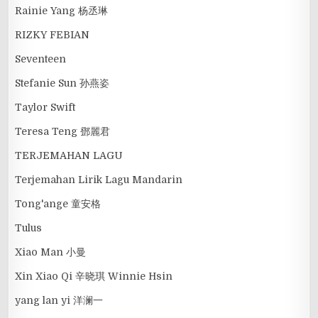
Rainie Yang 杨丞琳
RIZKY FEBIAN
Seventeen
Stefanie Sun 孙燕姿
Taylor Swift
Teresa Teng 鄧麗君
TERJEMAHAN LAGU
Terjemahan Lirik Lagu Mandarin
Tong'ange 童安格
Tulus
Xiao Man 小曼
Xin Xiao Qi 辛晓琪 Winnie Hsin
yang lan yi 洋澜一