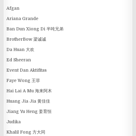
Afgan
Ariana Grande
Ban Dun Xiong Di 半吨兄弟
BrotherBow 梁诚诚
Da Huan 大欢
Ed Sheeran
Event Dan Aktifitas
Faye Wong 王菲
Hai Lai A Mu 海来阿木
Huang Jia Jia 黄佳佳
Jiang Yu Heng 姜育恒
Judika
Khalil Fong 方大同