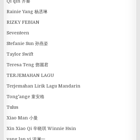
Qi qin 齐秦
Rainie Yang 杨丞琳
RIZKY FEBIAN
Seventeen
Stefanie Sun 孙燕姿
Taylor Swift
Teresa Teng 鄧麗君
TERJEMAHAN LAGU
Terjemahan Lirik Lagu Mandarin
Tong'ange 童安格
Tulus
Xiao Man 小曼
Xin Xiao Qi 辛晓琪 Winnie Hsin
yang lan yi 洋澜一