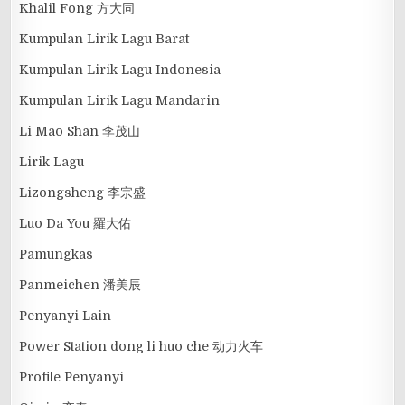
Khalil Fong 方大同
Kumpulan Lirik Lagu Barat
Kumpulan Lirik Lagu Indonesia
Kumpulan Lirik Lagu Mandarin
Li Mao Shan 李茂山
Lirik Lagu
Lizongsheng 李宗盛
Luo Da You 羅大佑
Pamungkas
Panmeichen 潘美辰
Penyanyi Lain
Power Station dong li huo che 动力火车
Profile Penyanyi