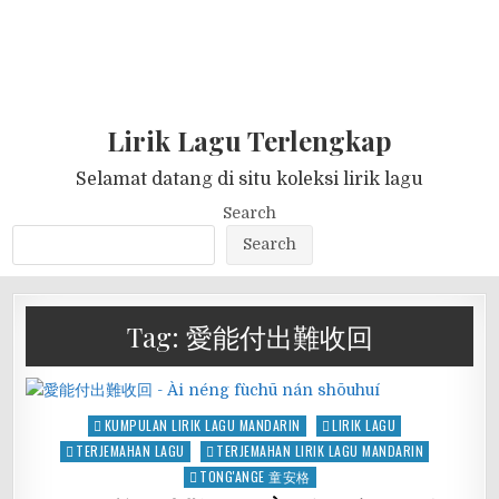
Lirik Lagu Terlengkap
Selamat datang di situ koleksi lirik lagu
Search
Search
Tag:
愛能付出難收回
Posted
KUMPULAN LIRIK LAGU MANDARIN
LIRIK LAGU
in
TERJEMAHAN LAGU
TERJEMAHAN LIRIK LAGU MANDARIN
TONG'ANGE 童安格