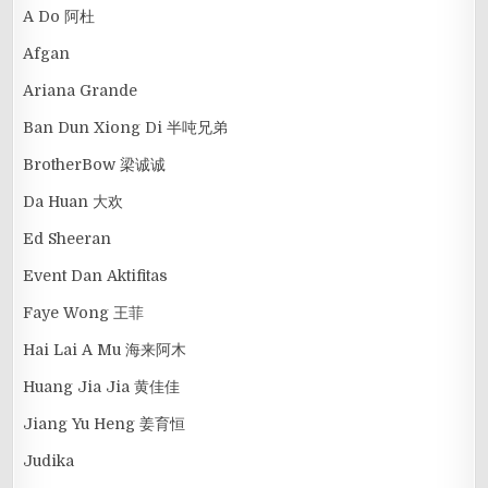
A Do 阿杜
Afgan
Ariana Grande
Ban Dun Xiong Di 半吨兄弟
BrotherBow 梁诚诚
Da Huan 大欢
Ed Sheeran
Event Dan Aktifitas
Faye Wong 王菲
Hai Lai A Mu 海来阿木
Huang Jia Jia 黄佳佳
Jiang Yu Heng 姜育恒
Judika