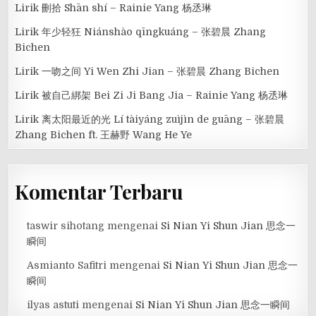
Lirik 刪拾 Shān shí – Rainie Yang 杨丞琳
Lirik 年少轻狂 Niánshào qīngkuáng – 张碧晨 Zhang
Bichen
Lirik 一吻之间 Yi Wen Zhi Jian – 张碧晨 Zhang Bichen
Lirik 被自己綁架 Bei Zi Ji Bang Jia – Rainie Yang 杨丞琳
Lirik 离太阳最近的光 Lí tàiyáng zuìjìn de guāng – 张碧晨
Zhang Bichen ft. 王赫野 Wang He Ye
Komentar Terbaru
taswir sihotang
mengenai
Si Nian Yi Shun Jian 思念一
瞬间
Asmianto Safitri
mengenai
Si Nian Yi Shun Jian 思念一
瞬间
ilyas astuti
mengenai
Si Nian Yi Shun Jian 思念一瞬间