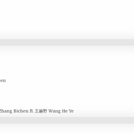
hen
Zhang Bichen ft. 王赫野 Wang He Ye