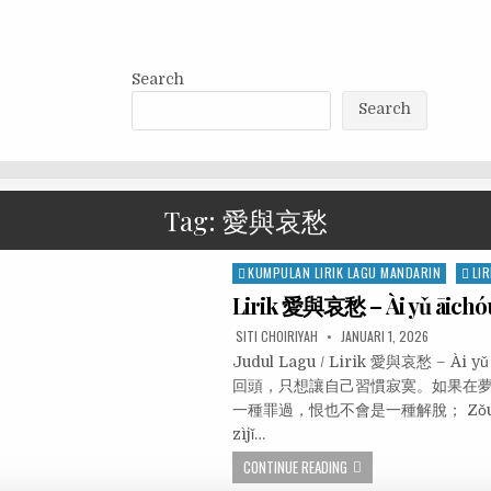
Search
Search
Tag:
愛與哀愁
Posted
KUMPULAN LIRIK LAGU MANDARIN
LIR
in
Lirik 愛與哀愁 – Ài yǔ āich
SITI CHOIRIYAH
JANUARI 1, 2026
Judul Lagu / Lirik 愛與哀愁 – À
回頭，只想讓自己習慣寂寞。如果在
一種罪過，恨也不會是一種解脫； Zǒu zài fēn
zìjǐ…
CONTINUE READING