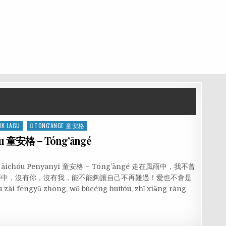
IK LAGU
TONG'ANGE 童安格
óu 童安格 – Tóng’āngé
i yǔ āichóu Penyanyi 童安格 – Tóng’āngé 走在風雨中，我不曾
夢中，沒有你，沒有我，能不能夠讓自己不再難過！愛也不會是
gyǔ zhōng, wǒ bùcéng huítóu, zhǐ xiǎng ràng