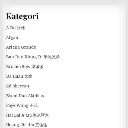
Kategori
A Do 阿杜
Afgan
Ariana Grande
Ban Dun Xiong Di 半吨兄弟
BrotherBow 梁诚诚
Da Huan 大欢
Ed Sheeran
Event Dan Aktifitas
Faye Wong 王菲
Hai Lai A Mu 海来阿木
Huang Jia Jia 黄佳佳