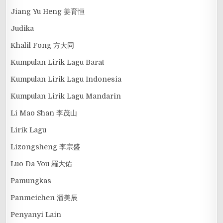
Jiang Yu Heng 姜育恒
Judika
Khalil Fong 方大同
Kumpulan Lirik Lagu Barat
Kumpulan Lirik Lagu Indonesia
Kumpulan Lirik Lagu Mandarin
Li Mao Shan 李茂山
Lirik Lagu
Lizongsheng 李宗盛
Luo Da You 羅大佑
Pamungkas
Panmeichen 潘美辰
Penyanyi Lain