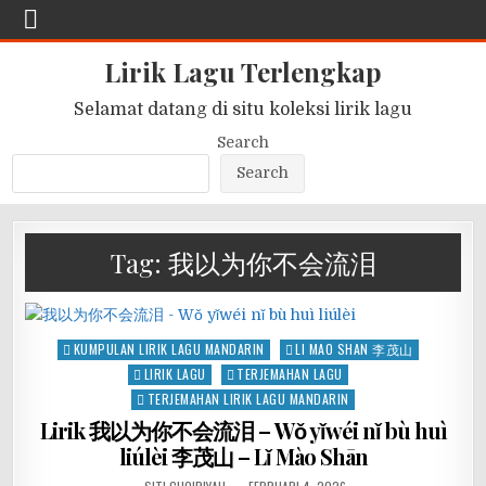
Lirik Lagu Terlengkap
Selamat datang di situ koleksi lirik lagu
Search
Search
Tag:
我以为你不会流泪
Posted
KUMPULAN LIRIK LAGU MANDARIN
LI MAO SHAN 李茂山
in
LIRIK LAGU
TERJEMAHAN LAGU
TERJEMAHAN LIRIK LAGU MANDARIN
Lirik 我以为你不会流泪 – Wǒ yǐwéi nǐ bù huì
liúlèi 李茂山 – Lǐ Mào Shān