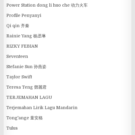
Power Station dong li huo che 动力火车
Profile Penyanyi
Qi qin 齐秦
Rainie Yang 杨丞琳
RIZKY FEBIAN
Seventeen
Stefanie Sun 孙燕姿
Taylor Swift
Teresa Teng 鄧麗君
TERJEMAHAN LAGU
Terjemahan Lirik Lagu Mandarin
Tong'ange 童安格
Tulus