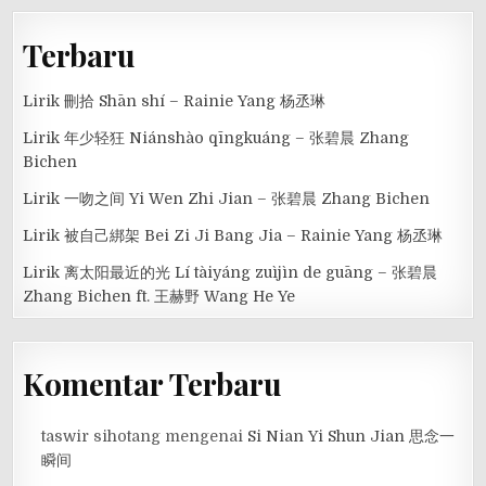
Terbaru
Lirik 刪拾 Shān shí – Rainie Yang 杨丞琳
Lirik 年少轻狂 Niánshào qīngkuáng – 张碧晨 Zhang
Bichen
Lirik 一吻之间 Yi Wen Zhi Jian – 张碧晨 Zhang Bichen
Lirik 被自己綁架 Bei Zi Ji Bang Jia – Rainie Yang 杨丞琳
Lirik 离太阳最近的光 Lí tàiyáng zuìjìn de guāng – 张碧晨
Zhang Bichen ft. 王赫野 Wang He Ye
Komentar Terbaru
taswir sihotang
mengenai
Si Nian Yi Shun Jian 思念一
瞬间