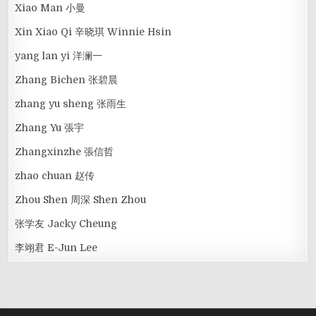
Xiao Man 小曼
Xin Xiao Qi 辛晓琪 Winnie Hsin
yang lan yi 洋澜一
Zhang Bichen 张碧晨
zhang yu sheng 张雨生
Zhang Yu 張宇
Zhangxinzhe 張信哲
zhao chuan 赵传
Zhou Shen 周深 Shen Zhou
张学友 Jacky Cheung
李翊君 E-Jun Lee