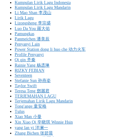
Kumpulan Lirik Lagu Indonesia
Kumpulan Lirik Lagu Mandarin
Li Mao Shan 李茂山
Lirik Lagu
Lizongsheng 李宗盛
Luo Da You 羅大佑
Pamungkas
Panmeichen 潘美辰
Penyanyi Lain
Power Station dong li huo che 动力火车
Profile Penyanyi
Qi qin 齐秦
Rainie Yang 杨丞琳
RIZKY FEBIAN
Seventeen
Stefanie Sun 孙燕姿
Taylor Swift
Teresa Teng 鄧麗君
TERJEMAHAN LAGU
Terjemahan Lirik Lagu Mandarin
Tong'ange 童安格
Tulus
Xiao Man 小曼
Xin Xiao Qi 辛晓琪 Winnie Hsin
yang lan yi 洋澜一
Zhang Bichen 张碧晨