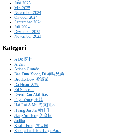
Juni 2025
Mei 2025
November 2024
Oktober 2024
September 2024
Juli 2024
Desember 2023
November 2023
Kategori
A Do 阿杜
Afgan
Ariana Grande
Ban Dun Xiong Di 半吨兄弟
BrotherBow 梁诚诚
Da Huan 大欢
Ed Sheeran
Event Dan Aktifitas
Faye Wong 王菲
Hai Lai A Mu 海来阿木
Huang Jia Jia 黄佳佳
Jiang Yu Heng 姜育恒
Judika
Khalil Fong 方大同
Kumpulan Lirik Lagu Barat