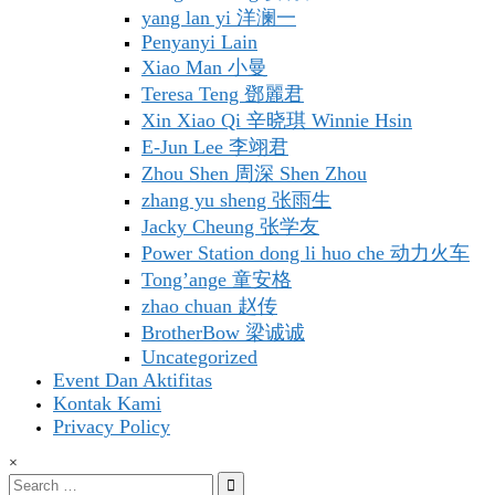
yang lan yi 洋澜一
Penyanyi Lain
Xiao Man 小曼
Teresa Teng 鄧麗君
Xin Xiao Qi 辛晓琪 Winnie Hsin
E-Jun Lee 李翊君
Zhou Shen 周深 Shen Zhou
zhang yu sheng 张雨生
Jacky Cheung 张学友
Power Station dong li huo che 动力火车
Tong’ange 童安格
zhao chuan 赵传
BrotherBow 梁诚诚
Uncategorized
Event Dan Aktifitas
Kontak Kami
Privacy Policy
×
Search