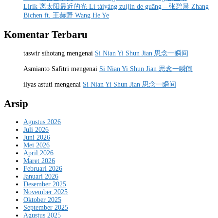
Lirik 离太阳最近的光 Lí tàiyáng zuìjìn de guāng – 张碧晨 Zhang
Bichen ft. 王赫野 Wang He Ye
Komentar Terbaru
taswir sihotang
mengenai
Si Nian Yi Shun Jian 思念一瞬间
Asmianto Safitri
mengenai
Si Nian Yi Shun Jian 思念一瞬间
ilyas astuti
mengenai
Si Nian Yi Shun Jian 思念一瞬间
Arsip
Agustus 2026
Juli 2026
Juni 2026
Mei 2026
April 2026
Maret 2026
Februari 2026
Januari 2026
Desember 2025
November 2025
Oktober 2025
September 2025
Agustus 2025