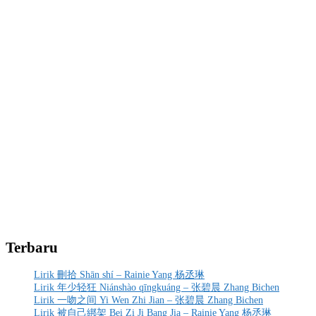
Terbaru
Lirik 刪拾 Shān shí – Rainie Yang 杨丞琳
Lirik 年少轻狂 Niánshào qīngkuáng – 张碧晨 Zhang Bichen
Lirik 一吻之间 Yi Wen Zhi Jian – 张碧晨 Zhang Bichen
Lirik 被自己綁架 Bei Zi Ji Bang Jia – Rainie Yang 杨丞琳