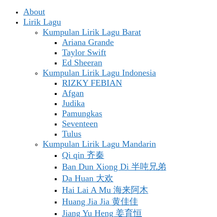
About
Lirik Lagu
Kumpulan Lirik Lagu Barat
Ariana Grande
Taylor Swift
Ed Sheeran
Kumpulan Lirik Lagu Indonesia
RIZKY FEBIAN
Afgan
Judika
Pamungkas
Seventeen
Tulus
Kumpulan Lirik Lagu Mandarin
Qi qin 齐秦
Ban Dun Xiong Di 半吨兄弟
Da Huan 大欢
Hai Lai A Mu 海来阿木
Huang Jia Jia 黄佳佳
Jiang Yu Heng 姜育恒