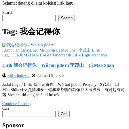
Selamat datang di situ koleksi lirik lagu
Search
Search
Tag:
我会记得你
Posted
Kumpulan Lirik Lagu Mandarin
Li Mao Shan 李茂山
Lirik
in
Lagu
TERJEMAHAN LAGU
Terjemahan Lirik Lagu Mandarin
Lirik 我会记得你 – Wǒ huì jìdé nǐ 李茂山 – Lǐ Mào Shān
Siti Choiriyah
Februari 9, 2026
Judul Lagu / Lirik 我会记得你 – Wǒ huì jìdé nǐ Penyanyi 李茂山 – Lǐ
Mào Shān 什么是情和爱 你和我都明白就像那大海波浪 有时起有时
落 Shénme shì qíng hé ài nǐ hé wǒ…
Continue Reading
Cari
Cari
Sponsor