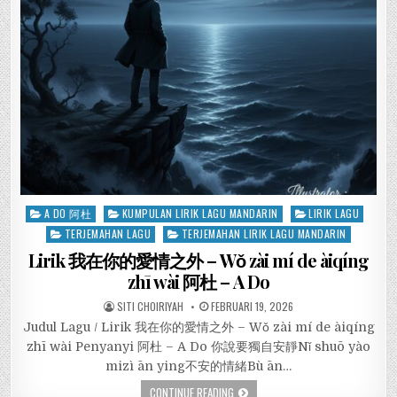
Posted
A DO 阿杜
KUMPULAN LIRIK LAGU MANDARIN
LIRIK LAGU
in
TERJEMAHAN LAGU
TERJEMAHAN LIRIK LAGU MANDARIN
Lirik 我在你的愛情之外 – Wǒ zài mí de àiqíng
zhī wài 阿杜 – A Do
SITI CHOIRIYAH
FEBRUARI 19, 2026
Judul Lagu / Lirik 我在你的愛情之外 – Wǒ zài mí de àiqíng
zhī wài Penyanyi 阿杜 – A Do 你說要獨自安靜Nǐ shuō yào
mizì ān ying不安的情緒Bù ān…
CONTINUE READING