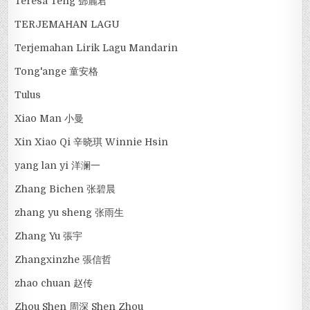
Teresa Teng 鄧麗君
TERJEMAHAN LAGU
Terjemahan Lirik Lagu Mandarin
Tong'ange 童安格
Tulus
Xiao Man 小曼
Xin Xiao Qi 辛晓琪 Winnie Hsin
yang lan yi 洋澜一
Zhang Bichen 张碧晨
zhang yu sheng 张雨生
Zhang Yu 張宇
Zhangxinzhe 張信哲
zhao chuan 赵传
Zhou Shen 周深 Shen Zhou