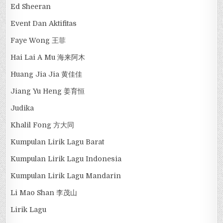
Ed Sheeran
Event Dan Aktifitas
Faye Wong 王菲
Hai Lai A Mu 海来阿木
Huang Jia Jia 黄佳佳
Jiang Yu Heng 姜育恒
Judika
Khalil Fong 方大同
Kumpulan Lirik Lagu Barat
Kumpulan Lirik Lagu Indonesia
Kumpulan Lirik Lagu Mandarin
Li Mao Shan 李茂山
Lirik Lagu