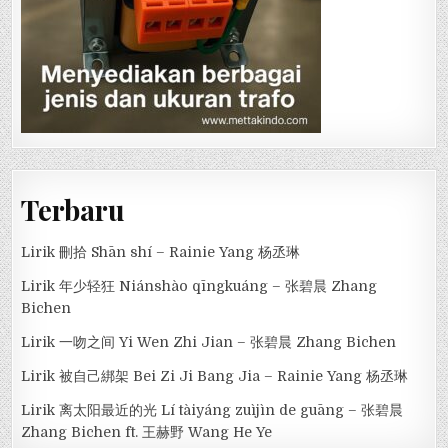
Terbaru
Lirik 刪拾 Shān shí – Rainie Yang 杨丞琳
Lirik 年少轻狂 Niánshào qīngkuáng – 张碧晨 Zhang
Bichen
Lirik 一吻之间 Yi Wen Zhi Jian – 张碧晨 Zhang Bichen
Lirik 被自己綁架 Bei Zi Ji Bang Jia – Rainie Yang 杨丞琳
Lirik 离太阳最近的光 Lí tàiyáng zuìjìn de guāng – 张碧晨
Zhang Bichen ft. 王赫野 Wang He Ye