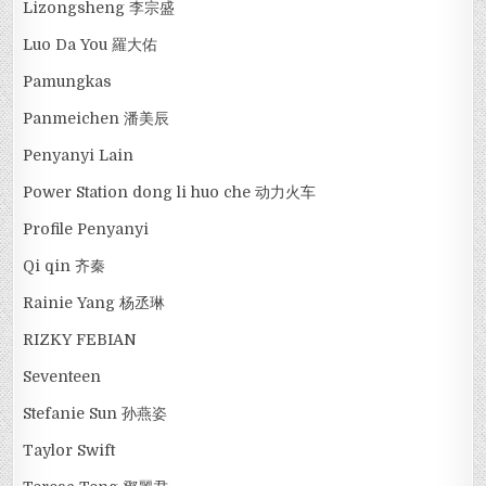
Lizongsheng 李宗盛
Luo Da You 羅大佑
Pamungkas
Panmeichen 潘美辰
Penyanyi Lain
Power Station dong li huo che 动力火车
Profile Penyanyi
Qi qin 齐秦
Rainie Yang 杨丞琳
RIZKY FEBIAN
Seventeen
Stefanie Sun 孙燕姿
Taylor Swift