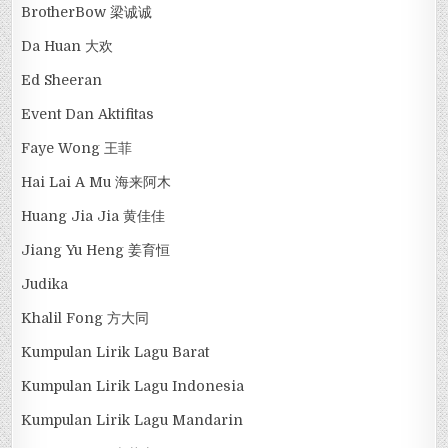
BrotherBow 梁诚诚
Da Huan 大欢
Ed Sheeran
Event Dan Aktifitas
Faye Wong 王菲
Hai Lai A Mu 海来阿木
Huang Jia Jia 黄佳佳
Jiang Yu Heng 姜育恒
Judika
Khalil Fong 方大同
Kumpulan Lirik Lagu Barat
Kumpulan Lirik Lagu Indonesia
Kumpulan Lirik Lagu Mandarin