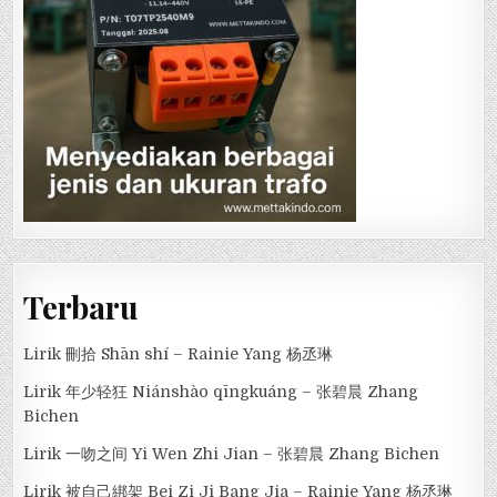
Terbaru
Lirik 刪拾 Shān shí – Rainie Yang 杨丞琳
Lirik 年少轻狂 Niánshào qīngkuáng – 张碧晨 Zhang
Bichen
Lirik 一吻之间 Yi Wen Zhi Jian – 张碧晨 Zhang Bichen
Lirik 被自己綁架 Bei Zi Ji Bang Jia – Rainie Yang 杨丞琳