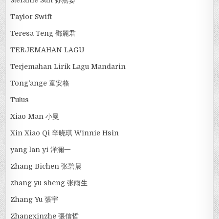
Taylor Swift
Teresa Teng 鄧麗君
TERJEMAHAN LAGU
Terjemahan Lirik Lagu Mandarin
Tong'ange 童安格
Tulus
Xiao Man 小曼
Xin Xiao Qi 辛晓琪 Winnie Hsin
yang lan yi 洋澜一
Zhang Bichen 张碧晨
zhang yu sheng 张雨生
Zhang Yu 張宇
Zhangxinzhe 張信哲