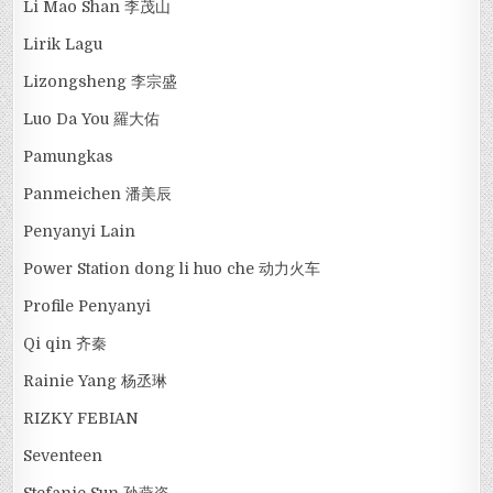
Li Mao Shan 李茂山
Lirik Lagu
Lizongsheng 李宗盛
Luo Da You 羅大佑
Pamungkas
Panmeichen 潘美辰
Penyanyi Lain
Power Station dong li huo che 动力火车
Profile Penyanyi
Qi qin 齐秦
Rainie Yang 杨丞琳
RIZKY FEBIAN
Seventeen
Stefanie Sun 孙燕姿