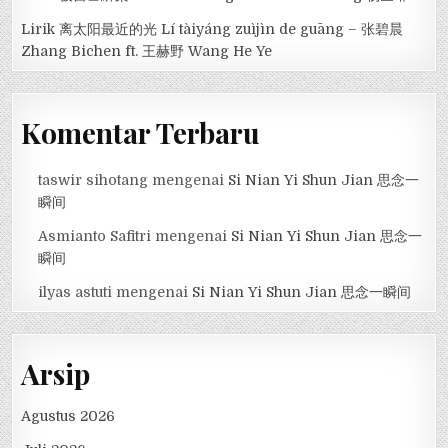
Lirik 离太阳最近的光 Lí tàiyáng zuìjìn de guāng – 张碧晨
Zhang Bichen ft. 王赫野 Wang He Ye
Komentar Terbaru
taswir sihotang
mengenai
Si Nian Yi Shun Jian 思念一
瞬间
Asmianto Safitri
mengenai
Si Nian Yi Shun Jian 思念一
瞬间
ilyas astuti
mengenai
Si Nian Yi Shun Jian 思念一瞬间
Arsip
Agustus 2026