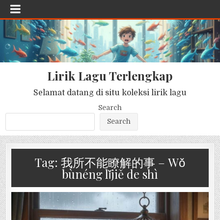
Lirik Lagu Terlengkap
Selamat datang di situ koleksi lirik lagu
Search
Search
Tag:
我所不能瞭解的事 – Wǒ
bùnéng lǐjiě de shì