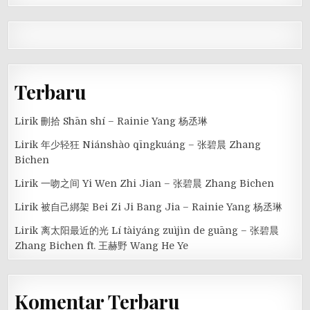
Terbaru
Lirik 刪拾 Shān shí – Rainie Yang 杨丞琳
Lirik 年少轻狂 Niánshào qīngkuáng – 张碧晨 Zhang
Bichen
Lirik 一吻之间 Yi Wen Zhi Jian – 张碧晨 Zhang Bichen
Lirik 被自己綁架 Bei Zi Ji Bang Jia – Rainie Yang 杨丞琳
Lirik 离太阳最近的光 Lí tàiyáng zuìjìn de guāng – 张碧晨
Zhang Bichen ft. 王赫野 Wang He Ye
Komentar Terbaru