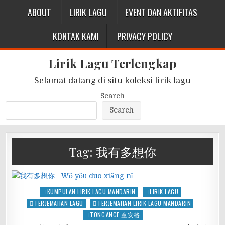
ABOUT
LIRIK LAGU
EVENT DAN AKTIFITAS
KONTAK KAMI
PRIVACY POLICY
Lirik Lagu Terlengkap
Selamat datang di situ koleksi lirik lagu
Search
Search
Tag:
我有多想你
Posted
KUMPULAN LIRIK LAGU MANDARIN
LIRIK LAGU
in
TERJEMAHAN LAGU
TERJEMAHAN LIRIK LAGU MANDARIN
TONG'ANGE 童安格