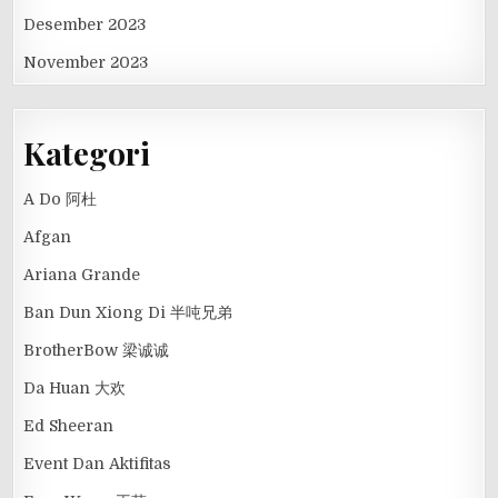
Desember 2023
November 2023
Kategori
A Do 阿杜
Afgan
Ariana Grande
Ban Dun Xiong Di 半吨兄弟
BrotherBow 梁诚诚
Da Huan 大欢
Ed Sheeran
Event Dan Aktifitas