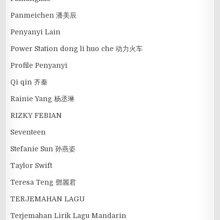
Panmeichen 潘美辰
Penyanyi Lain
Power Station dong li huo che 动力火车
Profile Penyanyi
Qi qin 齐秦
Rainie Yang 杨丞琳
RIZKY FEBIAN
Seventeen
Stefanie Sun 孙燕姿
Taylor Swift
Teresa Teng 鄧麗君
TERJEMAHAN LAGU
Terjemahan Lirik Lagu Mandarin