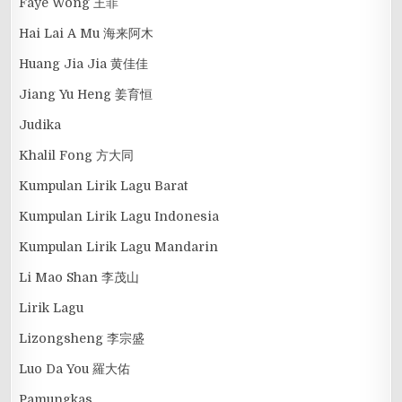
Faye Wong 王菲
Hai Lai A Mu 海来阿木
Huang Jia Jia 黄佳佳
Jiang Yu Heng 姜育恒
Judika
Khalil Fong 方大同
Kumpulan Lirik Lagu Barat
Kumpulan Lirik Lagu Indonesia
Kumpulan Lirik Lagu Mandarin
Li Mao Shan 李茂山
Lirik Lagu
Lizongsheng 李宗盛
Luo Da You 羅大佑
Pamungkas