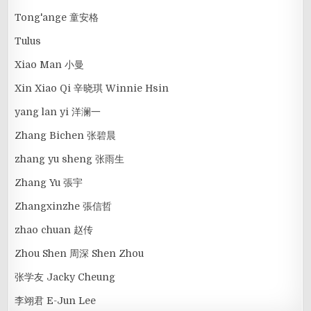
Tong'ange 童安格
Tulus
Xiao Man 小曼
Xin Xiao Qi 辛晓琪 Winnie Hsin
yang lan yi 洋澜一
Zhang Bichen 张碧晨
zhang yu sheng 张雨生
Zhang Yu 張宇
Zhangxinzhe 張信哲
zhao chuan 赵传
Zhou Shen 周深 Shen Zhou
张学友 Jacky Cheung
李翊君 E-Jun Lee