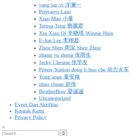
yang lan yi 洋澜一
Penyanyi Lain
Xiao Man 小曼
Teresa Teng 鄧麗君
Xin Xiao Qi 辛晓琪 Winnie Hsin
E-Jun Lee 李翊君
Zhou Shen 周深 Shen Zhou
zhang yu sheng 张雨生
Jacky Cheung 张学友
Power Station dong li huo che 动力火车
Tong’ange 童安格
zhao chuan 赵传
BrotherBow 梁诚诚
Uncategorized
Event Dan Aktifitas
Kontak Kami
Privacy Policy
×
Search