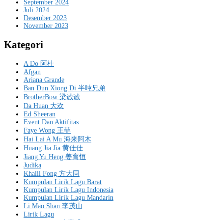
September 2024
Juli 2024
Desember 2023
November 2023
Kategori
A Do 阿杜
Afgan
Ariana Grande
Ban Dun Xiong Di 半吨兄弟
BrotherBow 梁诚诚
Da Huan 大欢
Ed Sheeran
Event Dan Aktifitas
Faye Wong 王菲
Hai Lai A Mu 海来阿木
Huang Jia Jia 黄佳佳
Jiang Yu Heng 姜育恒
Judika
Khalil Fong 方大同
Kumpulan Lirik Lagu Barat
Kumpulan Lirik Lagu Indonesia
Kumpulan Lirik Lagu Mandarin
Li Mao Shan 李茂山
Lirik Lagu