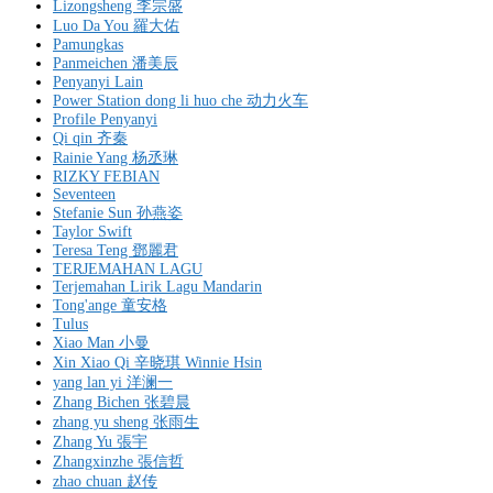
Lizongsheng 李宗盛
Luo Da You 羅大佑
Pamungkas
Panmeichen 潘美辰
Penyanyi Lain
Power Station dong li huo che 动力火车
Profile Penyanyi
Qi qin 齐秦
Rainie Yang 杨丞琳
RIZKY FEBIAN
Seventeen
Stefanie Sun 孙燕姿
Taylor Swift
Teresa Teng 鄧麗君
TERJEMAHAN LAGU
Terjemahan Lirik Lagu Mandarin
Tong'ange 童安格
Tulus
Xiao Man 小曼
Xin Xiao Qi 辛晓琪 Winnie Hsin
yang lan yi 洋澜一
Zhang Bichen 张碧晨
zhang yu sheng 张雨生
Zhang Yu 張宇
Zhangxinzhe 張信哲
zhao chuan 赵传