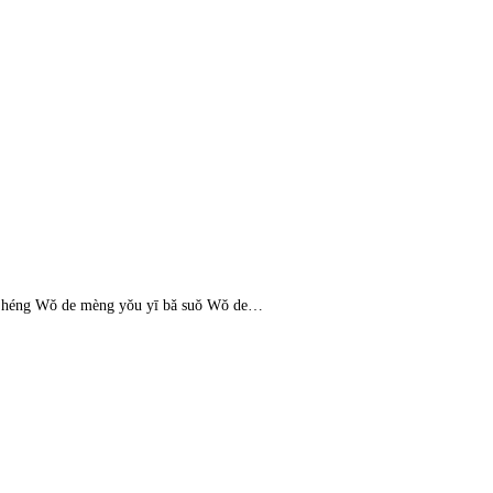
 héng Wǒ de mèng yǒu yī bǎ suǒ Wǒ de…