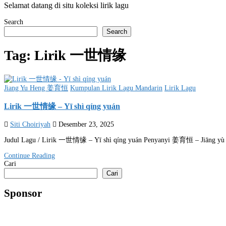
Selamat datang di situ koleksi lirik lagu
Search
Search
Tag:
Lirik 一世情缘
Posted
Jiang Yu Heng 姜育恒
Kumpulan Lirik Lagu Mandarin
Lirik Lagu
in
Lirik 一世情缘 – Yī shì qíng yuán
Siti Choiriyah
Desember 23, 2025
Judul Lagu / Lirik 一世情缘 – Yī shì qíng yuán Penyanyi 姜育恒 – Jiāng yù
Continue Reading
Cari
Cari
Sponsor