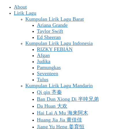
About
Lirik Lagu
Kumpulan Lirik Lagu Barat
Ariana Grande
Taylor Swift
Ed Sheeran
Kumpulan Lirik Lagu Indonesia
RIZKY FEBIAN
Afgan
Judika
Pamungkas
Seventeen
Tulus
Kumpulan Lirik Lagu Mandarin
Qi qin 齐秦
Ban Dun Xiong Di 半吨兄弟
Da Huan 大欢
Hai Lai A Mu 海来阿木
Huang Jia Jia 黄佳佳
Jiang Yu Heng 姜育恒