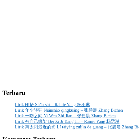
Terbaru
Lirik 刪拾 Shān shí – Rainie Yang 杨丞琳
Lirik 年少轻狂 Niánshào qīngkuáng – 张碧晨 Zhang Bichen
Lirik 一吻之间 Yi Wen Zhi Jian – 张碧晨 Zhang Bichen
Lirik 被自己綁架 Bei Zi Ji Bang Jia – Rainie Yang 杨丞琳
Lirik 离太阳最近的光 Lí tàiyáng zuìjìn de guāng – 张碧晨 Zhang Bi