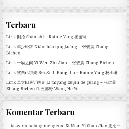
Terbaru
Lirik 刪拾 Shān shí – Rainie Yang 杨丞琳
Lirik 年少轻狂 Niánshào qīngkuáng – 张碧晨 Zhang
Bichen
Lirik 一吻之间 Yi Wen Zhi Jian – 张碧晨 Zhang Bichen
Lirik 被自己綁架 Bei Zi Ji Bang Jia – Rainie Yang 杨丞琳
Lirik 离太阳最近的光 Lí tàiyáng zuìjìn de guāng – 张碧晨
Zhang Bichen ft. 王赫野 Wang He Ye
Komentar Terbaru
taswir sihotang
mengenai
Si Nian Yi Shun Jian 思念一