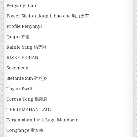
Penyanyi Lain
Power Station dong li huo che 动力火车
Profile Penyanyi
Qi qin 齐秦
Rainie Yang 杨丞琳
RIZKY FEBIAN
Seventeen
Stefanie Sun 孙燕姿
Taylor Swift
Teresa Teng 鄧麗君
TERJEMAHAN LAGU
Terjemahan Lirik Lagu Mandarin
Tong'ange 童安格