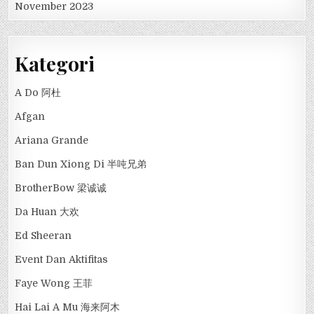
November 2023
Kategori
A Do 阿杜
Afgan
Ariana Grande
Ban Dun Xiong Di 半吨兄弟
BrotherBow 梁诚诚
Da Huan 大欢
Ed Sheeran
Event Dan Aktifitas
Faye Wong 王菲
Hai Lai A Mu 海来阿木