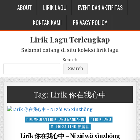
ABOUT
LIRIK LAGU
EVENT DAN AKTIFITAS
KONTAK KAMI
PRIVACY POLICY
Lirik Lagu Terlengkap
Selamat datang di situ koleksi lirik lagu
Search
Search
Tag:
Lirik 你在我心中
Posted
KUMPULAN LIRIK LAGU MANDARIN
LIRIK LAGU
in
TERESA TENG 鄧麗君
Lirik 你在我心中 – Nǐ zài wǒ xīnzhōng