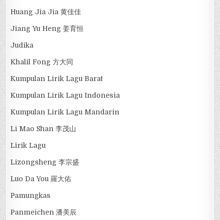
Huang Jia Jia 黄佳佳
Jiang Yu Heng 姜育恒
Judika
Khalil Fong 方大同
Kumpulan Lirik Lagu Barat
Kumpulan Lirik Lagu Indonesia
Kumpulan Lirik Lagu Mandarin
Li Mao Shan 李茂山
Lirik Lagu
Lizongsheng 李宗盛
Luo Da You 羅大佑
Pamungkas
Panmeichen 潘美辰