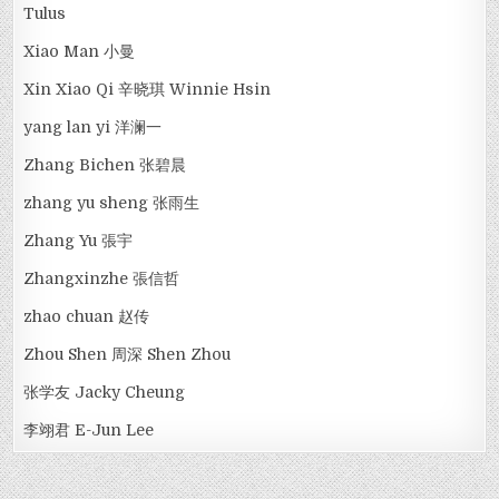
Tulus
Xiao Man 小曼
Xin Xiao Qi 辛晓琪 Winnie Hsin
yang lan yi 洋澜一
Zhang Bichen 张碧晨
zhang yu sheng 张雨生
Zhang Yu 張宇
Zhangxinzhe 張信哲
zhao chuan 赵传
Zhou Shen 周深 Shen Zhou
张学友 Jacky Cheung
李翊君 E-Jun Lee