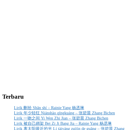
Terbaru
Lirik 刪拾 Shān shí – Rainie Yang 杨丞琳
Lirik 年少轻狂 Niánshào qīngkuáng – 张碧晨 Zhang Bichen
Lirik 一吻之间 Yi Wen Zhi Jian – 张碧晨 Zhang Bichen
Lirik 被自己綁架 Bei Zi Ji Bang Jia – Rainie Yang 杨丞琳
Lirik 离太阳最近的光 Lí tàiyáng zuìjìn de guāng – 张碧晨 Zhang