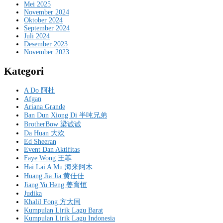
Mei 2025
November 2024
Oktober 2024
September 2024
Juli 2024
Desember 2023
November 2023
Kategori
A Do 阿杜
Afgan
Ariana Grande
Ban Dun Xiong Di 半吨兄弟
BrotherBow 梁诚诚
Da Huan 大欢
Ed Sheeran
Event Dan Aktifitas
Faye Wong 王菲
Hai Lai A Mu 海来阿木
Huang Jia Jia 黄佳佳
Jiang Yu Heng 姜育恒
Judika
Khalil Fong 方大同
Kumpulan Lirik Lagu Barat
Kumpulan Lirik Lagu Indonesia