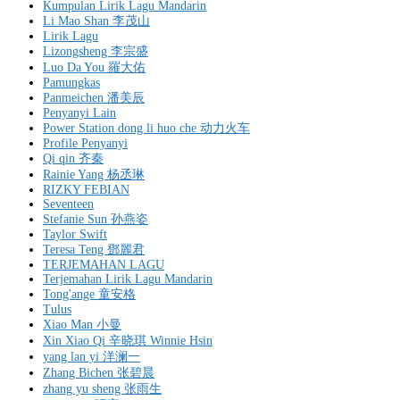
Kumpulan Lirik Lagu Mandarin
Li Mao Shan 李茂山
Lirik Lagu
Lizongsheng 李宗盛
Luo Da You 羅大佑
Pamungkas
Panmeichen 潘美辰
Penyanyi Lain
Power Station dong li huo che 动力火车
Profile Penyanyi
Qi qin 齐秦
Rainie Yang 杨丞琳
RIZKY FEBIAN
Seventeen
Stefanie Sun 孙燕姿
Taylor Swift
Teresa Teng 鄧麗君
TERJEMAHAN LAGU
Terjemahan Lirik Lagu Mandarin
Tong'ange 童安格
Tulus
Xiao Man 小曼
Xin Xiao Qi 辛晓琪 Winnie Hsin
yang lan yi 洋澜一
Zhang Bichen 张碧晨
zhang yu sheng 张雨生