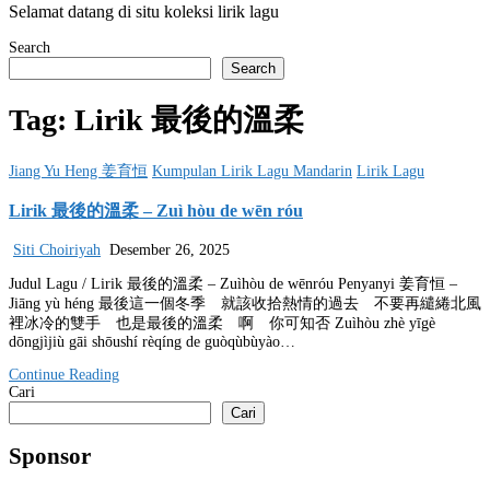
Selamat datang di situ koleksi lirik lagu
Search
Search
Tag:
Lirik 最後的溫柔
Posted
Jiang Yu Heng 姜育恒
Kumpulan Lirik Lagu Mandarin
Lirik Lagu
in
Lirik 最後的溫柔 – Zuì hòu de wēn róu
Siti Choiriyah
Desember 26, 2025
Judul Lagu / Lirik 最後的溫柔 – Zuìhòu de wēnróu Penyanyi 姜育恒 –
Jiāng yù héng 最後這一個冬季 就該收拾熱情的過去 不要再繾綣北風
裡冰冷的雙手 也是最後的溫柔 啊 你可知否 Zuìhòu zhè yīgè
dōngjìjiù gāi shōushí rèqíng de guòqùbùyào…
Continue Reading
Cari
Cari
Sponsor