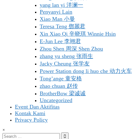
yang lan yi 洋澜一
Penyanyi Lain
Xiao Man 小曼
Teresa Teng 鄧麗君
Xin Xiao Qi 辛晓琪 Winnie Hsin
E-Jun Lee 李翊君
Zhou Shen 周深 Shen Zhou
zhang yu sheng 张雨生
Jacky Cheung 张学友
Power Station dong li huo che 动力火车
Tong’ange 童安格
zhao chuan 赵传
BrotherBow 梁诚诚
Uncategorized
Event Dan Aktifitas
Kontak Kami
Privacy Policy
×
Search