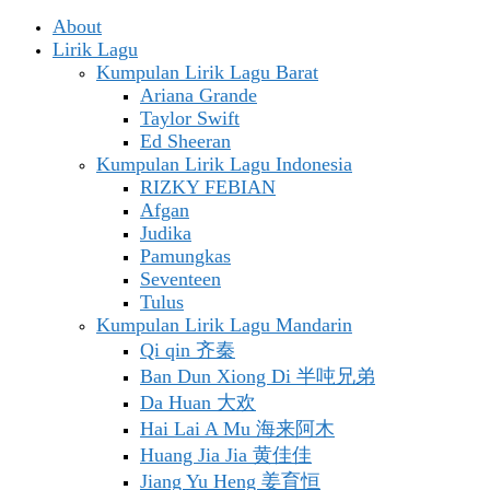
About
Lirik Lagu
Kumpulan Lirik Lagu Barat
Ariana Grande
Taylor Swift
Ed Sheeran
Kumpulan Lirik Lagu Indonesia
RIZKY FEBIAN
Afgan
Judika
Pamungkas
Seventeen
Tulus
Kumpulan Lirik Lagu Mandarin
Qi qin 齐秦
Ban Dun Xiong Di 半吨兄弟
Da Huan 大欢
Hai Lai A Mu 海来阿木
Huang Jia Jia 黄佳佳
Jiang Yu Heng 姜育恒