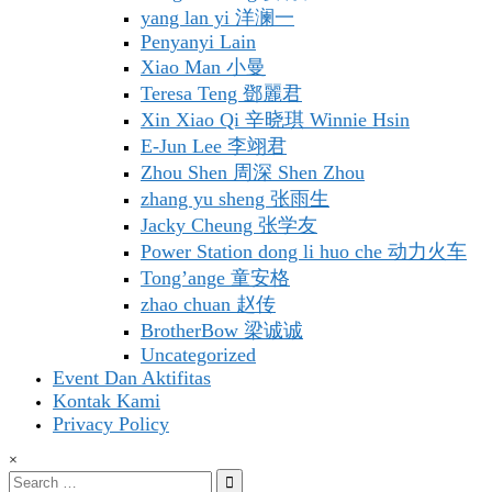
yang lan yi 洋澜一
Penyanyi Lain
Xiao Man 小曼
Teresa Teng 鄧麗君
Xin Xiao Qi 辛晓琪 Winnie Hsin
E-Jun Lee 李翊君
Zhou Shen 周深 Shen Zhou
zhang yu sheng 张雨生
Jacky Cheung 张学友
Power Station dong li huo che 动力火车
Tong’ange 童安格
zhao chuan 赵传
BrotherBow 梁诚诚
Uncategorized
Event Dan Aktifitas
Kontak Kami
Privacy Policy
×
Search