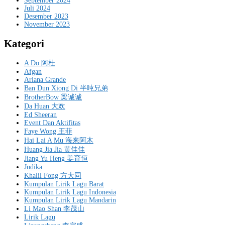
September 2024
Juli 2024
Desember 2023
November 2023
Kategori
A Do 阿杜
Afgan
Ariana Grande
Ban Dun Xiong Di 半吨兄弟
BrotherBow 梁诚诚
Da Huan 大欢
Ed Sheeran
Event Dan Aktifitas
Faye Wong 王菲
Hai Lai A Mu 海来阿木
Huang Jia Jia 黄佳佳
Jiang Yu Heng 姜育恒
Judika
Khalil Fong 方大同
Kumpulan Lirik Lagu Barat
Kumpulan Lirik Lagu Indonesia
Kumpulan Lirik Lagu Mandarin
Li Mao Shan 李茂山
Lirik Lagu