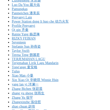
Lizongsheng 李宗盛
Luo Da You 羅大佑
Pamungkas
Panmeichen 潘美辰
Penyanyi Lain
Power Station dong li huo che 动力火车
Profile Penyanyi
Qi qin 齐秦
Rainie Yang 杨丞琳
RIZKY FEBIAN
Seventeen
Stefanie Sun 孙燕姿
Taylor Swift
Teresa Teng 鄧麗君
TERJEMAHAN LAGU
Terjemahan Lirik Lagu Mandarin
Tong'ange 童安格
Tulus
Xiao Man 小曼
Xin Xiao Qi 辛晓琪 Winnie Hsin
yang lan yi 洋澜一
Zhang Bichen 张碧晨
zhang yu sheng 张雨生
Zhang Yu 張宇
Zhangxinzhe 張信哲
zhao chuan 赵传