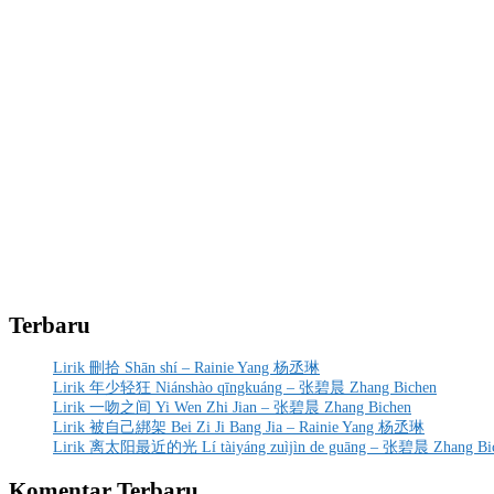
Terbaru
Lirik 刪拾 Shān shí – Rainie Yang 杨丞琳
Lirik 年少轻狂 Niánshào qīngkuáng – 张碧晨 Zhang Bichen
Lirik 一吻之间 Yi Wen Zhi Jian – 张碧晨 Zhang Bichen
Lirik 被自己綁架 Bei Zi Ji Bang Jia – Rainie Yang 杨丞琳
Lirik 离太阳最近的光 Lí tàiyáng zuìjìn de guāng – 张碧晨 Zhang Bi
Komentar Terbaru