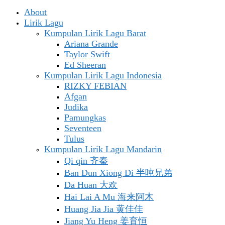
About
Lirik Lagu
Kumpulan Lirik Lagu Barat
Ariana Grande
Taylor Swift
Ed Sheeran
Kumpulan Lirik Lagu Indonesia
RIZKY FEBIAN
Afgan
Judika
Pamungkas
Seventeen
Tulus
Kumpulan Lirik Lagu Mandarin
Qi qin 齐秦
Ban Dun Xiong Di 半吨兄弟
Da Huan 大欢
Hai Lai A Mu 海来阿木
Huang Jia Jia 黄佳佳
Jiang Yu Heng 姜育恒