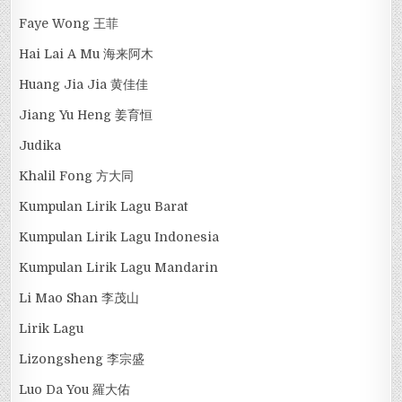
Faye Wong 王菲
Hai Lai A Mu 海来阿木
Huang Jia Jia 黄佳佳
Jiang Yu Heng 姜育恒
Judika
Khalil Fong 方大同
Kumpulan Lirik Lagu Barat
Kumpulan Lirik Lagu Indonesia
Kumpulan Lirik Lagu Mandarin
Li Mao Shan 李茂山
Lirik Lagu
Lizongsheng 李宗盛
Luo Da You 羅大佑