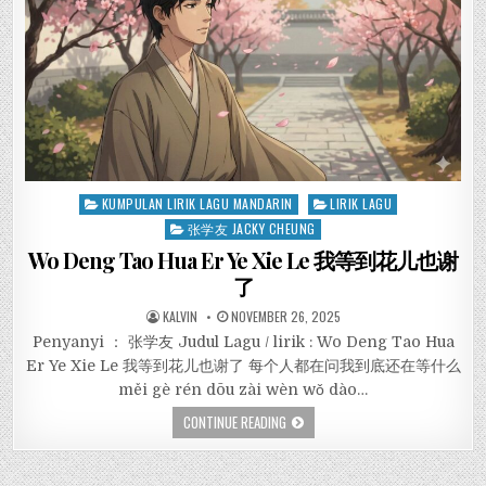
Posted
KUMPULAN LIRIK LAGU MANDARIN
LIRIK LAGU
in
张学友 JACKY CHEUNG
Wo Deng Tao Hua Er Ye Xie Le 我等到花儿也谢
了
KALVIN
NOVEMBER 26, 2025
Penyanyi ： 张学友 Judul Lagu / lirik : Wo Deng Tao Hua
Er Ye Xie Le 我等到花儿也谢了 每个人都在问我到底还在等什么
měi gè rén dōu zài wèn wǒ dào…
CONTINUE READING