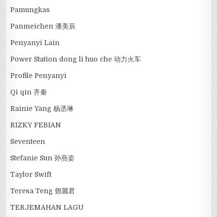
Pamungkas
Panmeichen 潘美辰
Penyanyi Lain
Power Station dong li huo che 动力火车
Profile Penyanyi
Qi qin 齐秦
Rainie Yang 杨丞琳
RIZKY FEBIAN
Seventeen
Stefanie Sun 孙燕姿
Taylor Swift
Teresa Teng 鄧麗君
TERJEMAHAN LAGU