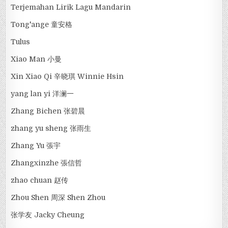
Terjemahan Lirik Lagu Mandarin
Tong'ange 童安格
Tulus
Xiao Man 小曼
Xin Xiao Qi 辛晓琪 Winnie Hsin
yang lan yi 洋澜一
Zhang Bichen 张碧晨
zhang yu sheng 张雨生
Zhang Yu 張宇
Zhangxinzhe 張信哲
zhao chuan 赵传
Zhou Shen 周深 Shen Zhou
张学友 Jacky Cheung