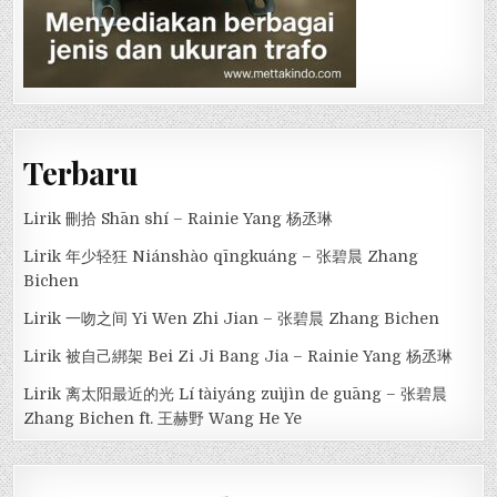
Terbaru
Lirik 刪拾 Shān shí – Rainie Yang 杨丞琳
Lirik 年少轻狂 Niánshào qīngkuáng – 张碧晨 Zhang
Bichen
Lirik 一吻之间 Yi Wen Zhi Jian – 张碧晨 Zhang Bichen
Lirik 被自己綁架 Bei Zi Ji Bang Jia – Rainie Yang 杨丞琳
Lirik 离太阳最近的光 Lí tàiyáng zuìjìn de guāng – 张碧晨
Zhang Bichen ft. 王赫野 Wang He Ye