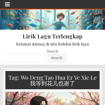
Lirik Lagu Terlengkap
Selamat datang di situ koleksi lirik lagu
Search
Search
Tag:
Wo Deng Tao Hua Er Ye Xie Le
我等到花儿也谢了