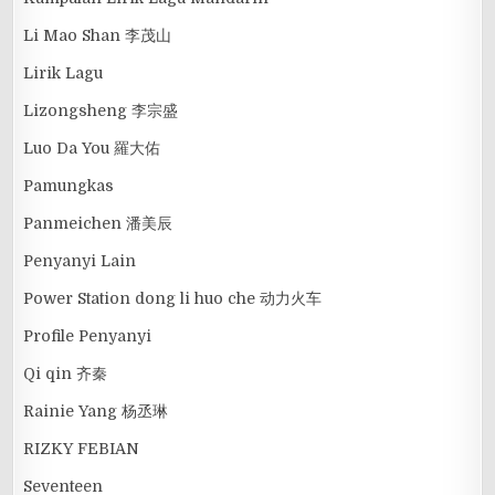
Li Mao Shan 李茂山
Lirik Lagu
Lizongsheng 李宗盛
Luo Da You 羅大佑
Pamungkas
Panmeichen 潘美辰
Penyanyi Lain
Power Station dong li huo che 动力火车
Profile Penyanyi
Qi qin 齐秦
Rainie Yang 杨丞琳
RIZKY FEBIAN
Seventeen