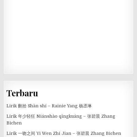
Terbaru
Lirik 刪拾 Shān shí – Rainie Yang 杨丞琳
Lirik 年少轻狂 Niánshào qīngkuáng – 张碧晨 Zhang
Bichen
Lirik 一吻之间 Yi Wen Zhi Jian – 张碧晨 Zhang Bichen