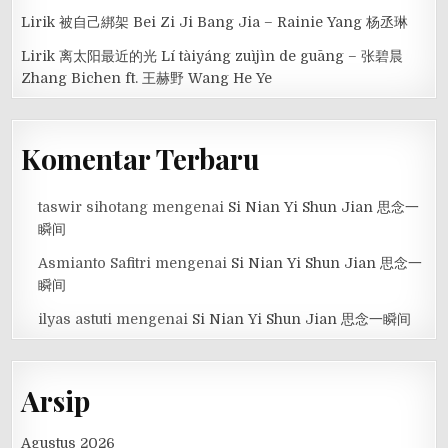
Lirik 被自己綁架 Bei Zi Ji Bang Jia – Rainie Yang 杨丞琳
Lirik 离太阳最近的光 Lí tàiyáng zuìjìn de guāng – 张碧晨
Zhang Bichen ft. 王赫野 Wang He Ye
Komentar Terbaru
taswir sihotang
mengenai
Si Nian Yi Shun Jian 思念一
瞬间
Asmianto Safitri
mengenai
Si Nian Yi Shun Jian 思念一
瞬间
ilyas astuti
mengenai
Si Nian Yi Shun Jian 思念一瞬间
Arsip
Agustus 2026