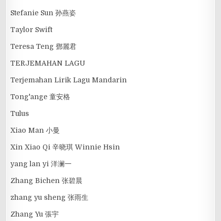
Stefanie Sun 孙燕姿
Taylor Swift
Teresa Teng 鄧麗君
TERJEMAHAN LAGU
Terjemahan Lirik Lagu Mandarin
Tong'ange 童安格
Tulus
Xiao Man 小曼
Xin Xiao Qi 辛晓琪 Winnie Hsin
yang lan yi 洋澜一
Zhang Bichen 张碧晨
zhang yu sheng 张雨生
Zhang Yu 張宇