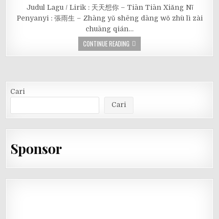
Judul Lagu / Lirik : 天天想你 – Tiān Tiān Xiǎng Nǐ
Penyanyi : 張雨生 – Zhāng yǔ shēng dāng wǒ zhù lì zài
chuāng qián…
CONTINUE READING
Cari
Cari
Sponsor