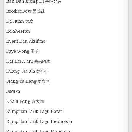
Ban Dun Xiong Di 半吨兄弟
BrotherBow 梁诚诚
Da Huan 大欢
Ed Sheeran
Event Dan Aktifitas
Faye Wong 王菲
Hai Lai A Mu 海来阿木
Huang Jia Jia 黄佳佳
Jiang Yu Heng 姜育恒
Judika
Khalil Fong 方大同
Kumpulan Lirik Lagu Barat
Kumpulan Lirik Lagu Indonesia
Kumpulan Lirik Lagu Mandarin