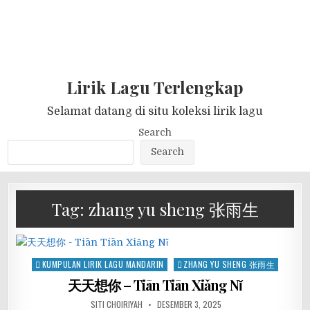
Lirik Lagu Terlengkap
Selamat datang di situ koleksi lirik lagu
Search
Search
Tag:
zhang yu sheng 张雨生
Posted
KUMPULAN LIRIK LAGU MANDARIN
ZHANG YU SHENG 张雨生
in
天天想你 – Tiān Tiān Xiǎng Nǐ
SITI CHOIRIYAH
DESEMBER 3, 2025