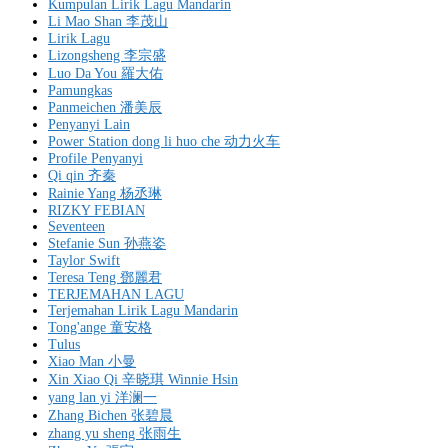
Kumpulan Lirik Lagu Mandarin
Li Mao Shan 李茂山
Lirik Lagu
Lizongsheng 李宗盛
Luo Da You 羅大佑
Pamungkas
Panmeichen 潘美辰
Penyanyi Lain
Power Station dong li huo che 动力火车
Profile Penyanyi
Qi qin 齐秦
Rainie Yang 杨丞琳
RIZKY FEBIAN
Seventeen
Stefanie Sun 孙燕姿
Taylor Swift
Teresa Teng 鄧麗君
TERJEMAHAN LAGU
Terjemahan Lirik Lagu Mandarin
Tong'ange 童安格
Tulus
Xiao Man 小曼
Xin Xiao Qi 辛晓琪 Winnie Hsin
yang lan yi 洋澜一
Zhang Bichen 张碧晨
zhang yu sheng 张雨生