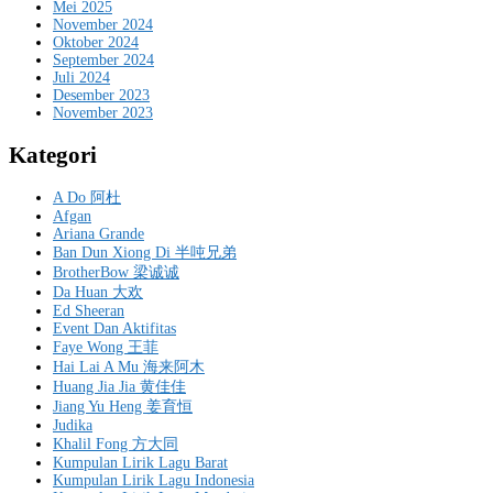
Mei 2025
November 2024
Oktober 2024
September 2024
Juli 2024
Desember 2023
November 2023
Kategori
A Do 阿杜
Afgan
Ariana Grande
Ban Dun Xiong Di 半吨兄弟
BrotherBow 梁诚诚
Da Huan 大欢
Ed Sheeran
Event Dan Aktifitas
Faye Wong 王菲
Hai Lai A Mu 海来阿木
Huang Jia Jia 黄佳佳
Jiang Yu Heng 姜育恒
Judika
Khalil Fong 方大同
Kumpulan Lirik Lagu Barat
Kumpulan Lirik Lagu Indonesia