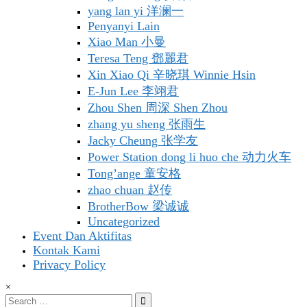
yang lan yi 洋澜一
Penyanyi Lain
Xiao Man 小曼
Teresa Teng 鄧麗君
Xin Xiao Qi 辛晓琪 Winnie Hsin
E-Jun Lee 李翊君
Zhou Shen 周深 Shen Zhou
zhang yu sheng 张雨生
Jacky Cheung 张学友
Power Station dong li huo che 动力火车
Tong’ange 童安格
zhao chuan 赵传
BrotherBow 梁诚诚
Uncategorized
Event Dan Aktifitas
Kontak Kami
Privacy Policy
×
Search