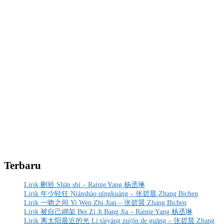
Terbaru
Lirik 刪拾 Shān shí – Rainie Yang 杨丞琳
Lirik 年少轻狂 Niánshào qīngkuáng – 张碧晨 Zhang Bichen
Lirik 一吻之间 Yi Wen Zhi Jian – 张碧晨 Zhang Bichen
Lirik 被自己綁架 Bei Zi Ji Bang Jia – Rainie Yang 杨丞琳
Lirik 离太阳最近的光 Lí tàiyáng zuìjìn de guāng – 张碧晨 Zhang