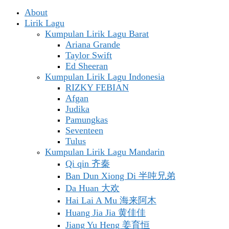
About
Lirik Lagu
Kumpulan Lirik Lagu Barat
Ariana Grande
Taylor Swift
Ed Sheeran
Kumpulan Lirik Lagu Indonesia
RIZKY FEBIAN
Afgan
Judika
Pamungkas
Seventeen
Tulus
Kumpulan Lirik Lagu Mandarin
Qi qin 齐秦
Ban Dun Xiong Di 半吨兄弟
Da Huan 大欢
Hai Lai A Mu 海来阿木
Huang Jia Jia 黄佳佳
Jiang Yu Heng 姜育恒