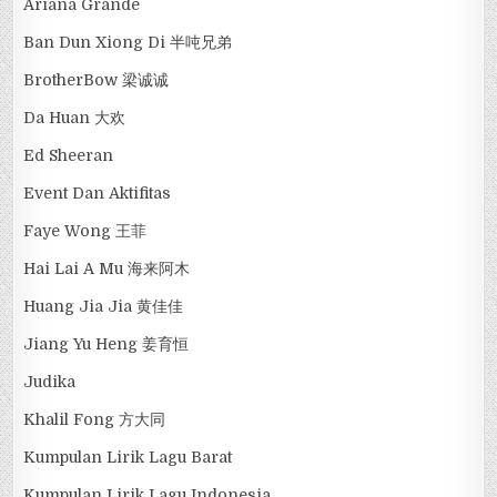
Ariana Grande
Ban Dun Xiong Di 半吨兄弟
BrotherBow 梁诚诚
Da Huan 大欢
Ed Sheeran
Event Dan Aktifitas
Faye Wong 王菲
Hai Lai A Mu 海来阿木
Huang Jia Jia 黄佳佳
Jiang Yu Heng 姜育恒
Judika
Khalil Fong 方大同
Kumpulan Lirik Lagu Barat
Kumpulan Lirik Lagu Indonesia