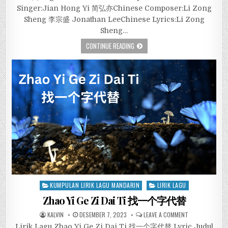
Singer:Jian Hong Yi 简弘亦Chinese Composer:Li Zong
Sheng 李宗盛 Jonathan LeeChinese Lyrics:Li Zong
Sheng…
CONTINUE READING
Posted
KUMPULAN LIRIK LAGU MANDARIN
LIRIK LAGU
in
Zhao Yi Ge Zi Dai Ti 找一个字代替
KALVIN
DESEMBER 7, 2023
LEAVE A COMMENT
Lirik Lagu Zhao Yi Ge Zi Dai Ti 找一个字代替 Lyric Judul