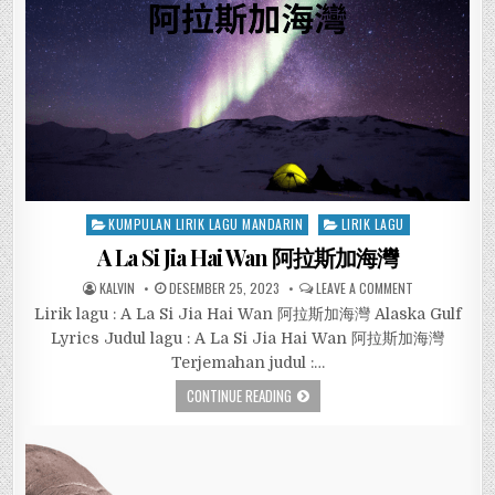
Posted
KUMPULAN LIRIK LAGU MANDARIN
LIRIK LAGU
in
A La Si Jia Hai Wan 阿拉斯加海灣
KALVIN
DESEMBER 25, 2023
LEAVE A COMMENT
Lirik lagu : A La Si Jia Hai Wan 阿拉斯加海灣 Alaska Gulf
Lyrics Judul lagu : A La Si Jia Hai Wan 阿拉斯加海灣
Terjemahan judul :…
CONTINUE READING