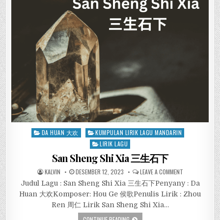
Posted
DA HUAN 大欢
KUMPULAN LIRIK LAGU MANDARIN
in
LIRIK LAGU
San Sheng Shi Xia 三生石下
KALVIN
DESEMBER 12, 2023
LEAVE A COMMENT
Judul Lagu : San Sheng Shi Xia 三生石下Penyany : Da
Huan 大欢Komposer: Hou Ge 侯歌Penulis Lirik : Zhou
Ren 周仁 Lirik San Sheng Shi Xia…
CONTINUE READING