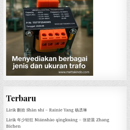
Terbaru
Lirik 刪拾 Shān shí – Rainie Yang 杨丞琳
Lirik 年少轻狂 Niánshào qīngkuáng – 张碧晨 Zhang
Bichen