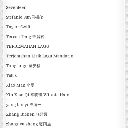
Seventeen
Stefanie Sun 孙燕姿
Taylor Swift
Teresa Teng 鄧麗君
TERJEMAHAN LAGU
Terjemahan Lirik Lagu Mandarin
Tong'ange 童安格
Tulus
Xiao Man 小曼
Xin Xiao Qi 辛晓琪 Winnie Hsin
yang lan yi 洋澜一
Zhang Bichen 张碧晨
zhang yu sheng 张雨生