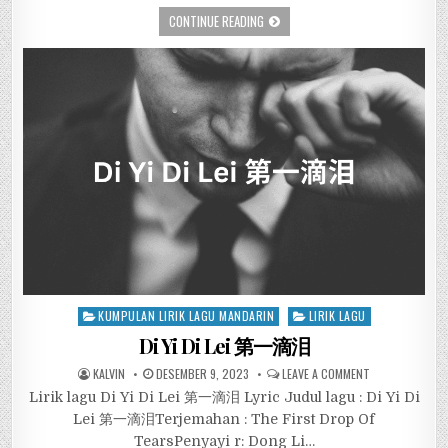
CONTINUE READING
Posted
KUMPULAN LIRIK LAGU MANDARIN
LIRIK LAGU
in
Di Yi Di Lei 第一滴泪
KALVIN
DESEMBER 9, 2023
LEAVE A COMMENT
Lirik lagu Di Yi Di Lei 第一滴泪 Lyric Judul lagu : Di Yi Di
Lei 第一滴泪Terjemahan : The First Drop Of
TearsPenyayi r: Dong Li…