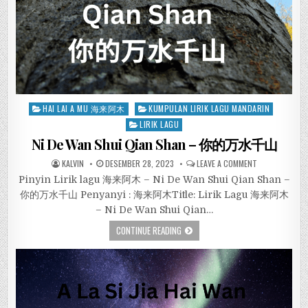
Posted
HAI LAI A MU 海来阿木
KUMPULAN LIRIK LAGU MANDARIN
in
LIRIK LAGU
Ni De Wan Shui Qian Shan – 你的万水千山
KALVIN
DESEMBER 28, 2023
LEAVE A COMMENT
Pinyin Lirik lagu 海来阿木 – Ni De Wan Shui Qian Shan –
你的万水千山 Penyanyi : 海来阿木Title: Lirik Lagu 海来阿木
– Ni De Wan Shui Qian…
CONTINUE READING