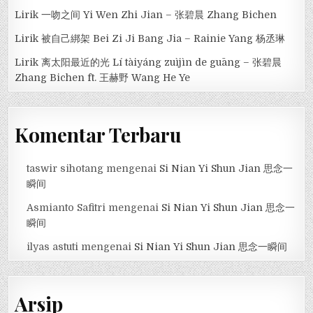
Lirik 一吻之间 Yi Wen Zhi Jian – 张碧晨 Zhang Bichen
Lirik 被自己綁架 Bei Zi Ji Bang Jia – Rainie Yang 杨丞琳
Lirik 离太阳最近的光 Lí tàiyáng zuìjìn de guāng – 张碧晨
Zhang Bichen ft. 王赫野 Wang He Ye
Komentar Terbaru
taswir sihotang
mengenai
Si Nian Yi Shun Jian 思念一
瞬间
Asmianto Safitri
mengenai
Si Nian Yi Shun Jian 思念一
瞬间
ilyas astuti
mengenai
Si Nian Yi Shun Jian 思念一瞬间
Arsip