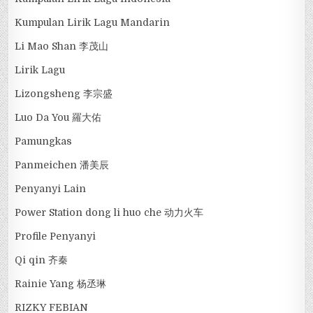
Kumpulan Lirik Lagu Mandarin
Li Mao Shan 李茂山
Lirik Lagu
Lizongsheng 李宗盛
Luo Da You 羅大佑
Pamungkas
Panmeichen 潘美辰
Penyanyi Lain
Power Station dong li huo che 动力火车
Profile Penyanyi
Qi qin 齐秦
Rainie Yang 杨丞琳
RIZKY FEBIAN