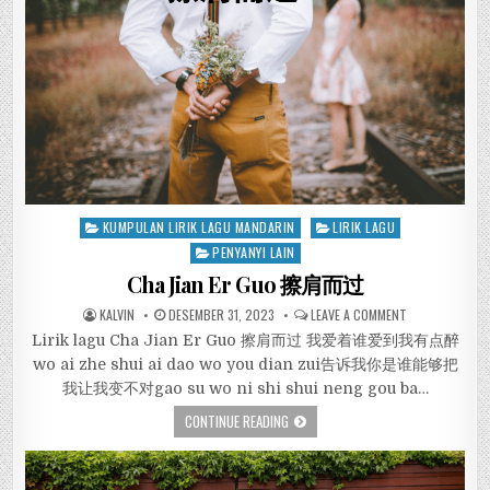
Posted
KUMPULAN LIRIK LAGU MANDARIN
LIRIK LAGU
in
PENYANYI LAIN
Cha Jian Er Guo 擦肩而过
KALVIN
DESEMBER 31, 2023
LEAVE A COMMENT
Lirik lagu Cha Jian Er Guo 擦肩而过 我爱着谁爱到我有点醉
wo ai zhe shui ai dao wo you dian zui告诉我你是谁能够把
我让我变不对gao su wo ni shi shui neng gou ba…
CONTINUE READING