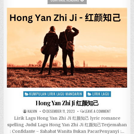
Posted
KUMPULAN LIRIK LAGU MANDARIN
LIRIK LAGU
in
Hong Yan Zhi Ji 红颜知己
KALVIN
DESEMBER 11, 2023
LEAVE A COMMENT
Lirik Lagu Hong Yan Zhi Ji 红颜知己 lyric romance
spelling Judul Lagu Hong Yan Zhi Ji 红颜知己Terjemahan
: Confidante – Sahabat Wanita Bukan PacarPenyanyi :…