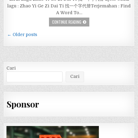
lagu : Zhao Yi Ge Zi Dai Ti 找一个字代替Terjemahan : Find
A Word To…
CONTINUE READING
Navigasi
← Older posts
pos
Cari
Cari
Sponsor