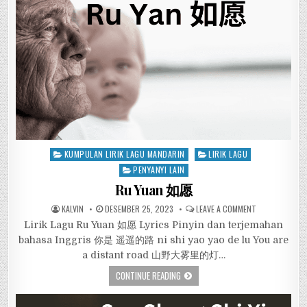
Posted
KUMPULAN LIRIK LAGU MANDARIN
LIRIK LAGU
in
PENYANYI LAIN
Ru Yuan 如愿
KALVIN
DESEMBER 25, 2023
LEAVE A COMMENT
Lirik Lagu Ru Yuan 如愿 Lyrics Pinyin dan terjemahan
bahasa Inggris 你是 遥遥的路 ni shi yao yao de lu You are
a distant road 山野大雾里的灯…
CONTINUE READING