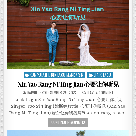
Posted
KUMPULAN LIRIK LAGU MANDARIN
LIRIK LAGU
in
Xin Yao Rang Ni Ting Jian 心要让你听见
KALVIN
DESEMBER 29, 2023
LEAVE A COMMENT
Lirik Lagu: Xin Yao Rang Ni Ting Jian 心要让你听见
Singer: Yao Si Ting (姚斯婷)Title: 心要让你听见 (Xin Yao
Rang Ni Ting Jian) 缘分让你我擦肩Yuanfen rang ni wo…
CONTINUE READING