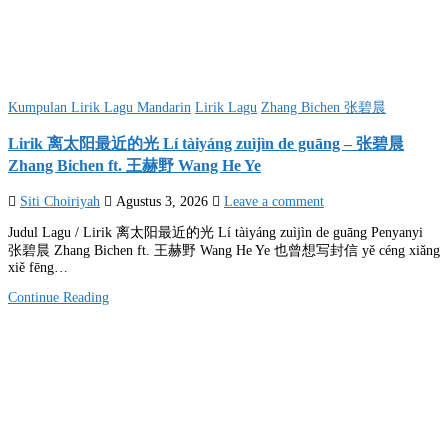
Posted
Kumpulan Lirik Lagu Mandarin
Lirik Lagu
Zhang Bichen 张碧晨
in
Lirik 离太阳最近的光 Lí tàiyáng zuìjìn de guāng – 张碧晨
Zhang Bichen ft. 王赫野 Wang He Ye
Siti Choiriyah
Agustus 3, 2026
Leave a comment
Judul Lagu / Lirik 离太阳最近的光 Lí tàiyáng zuìjìn de guāng Penyanyi
张碧晨 Zhang Bichen ft. 王赫野 Wang He Ye 也曾想写封信 yě céng xiǎng
xiě fēng…
Continue Reading