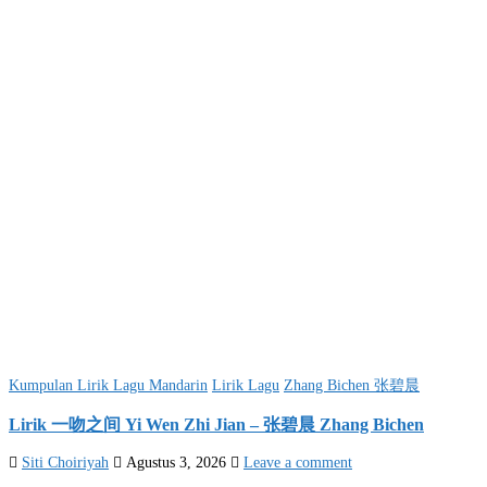
Posted
Kumpulan Lirik Lagu Mandarin
Lirik Lagu
Zhang Bichen 张碧晨
in
Lirik 一吻之间 Yi Wen Zhi Jian – 张碧晨 Zhang Bichen
Siti Choiriyah
Agustus 3, 2026
Leave a comment