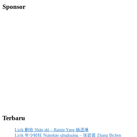
Sponsor
Terbaru
Lirik 刪拾 Shān shí – Rainie Yang 杨丞琳
Lirik 年少轻狂 Niánshào qīngkuáng – 张碧晨 Zhang Bichen