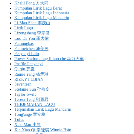
Khalil Fong 方大同
Kumpulan Lirik Lagu Barat
Kumpulan Lirik Lagu Indonesia
Kumpulan Lirik Lagu Mandarin
Li Mao Shan 李茂山
Lirik Lagu
Lizongsheng 李宗盛
Luo Da You 羅大佑
Pamungkas
Panmeichen 潘美辰
Penyanyi Lain
Power Station dong li huo che 动力火车
Profile Penyanyi
Qi qin 齐秦
Rainie Yang 杨丞琳
RIZKY FEBIAN
Seventeen
Stefanie Sun 孙燕姿
Taylor Swift
Teresa Teng 鄧麗君
TERJEMAHAN LAGU
Terjemahan Lirik Lagu Mandarin
Tong'ange 童安格
Tulus
Xiao Man 小曼
Xin Xiao Qi 辛晓琪 Winnie Hsin