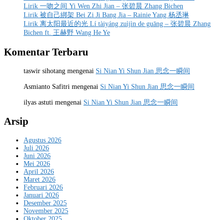
Lirik 一吻之间 Yi Wen Zhi Jian – 张碧晨 Zhang Bichen
Lirik 被自己綁架 Bei Zi Ji Bang Jia – Rainie Yang 杨丞琳
Lirik 离太阳最近的光 Lí tàiyáng zuìjìn de guāng – 张碧晨 Zhang
Bichen ft. 王赫野 Wang He Ye
Komentar Terbaru
taswir sihotang
mengenai
Si Nian Yi Shun Jian 思念一瞬间
Asmianto Safitri
mengenai
Si Nian Yi Shun Jian 思念一瞬间
ilyas astuti
mengenai
Si Nian Yi Shun Jian 思念一瞬间
Arsip
Agustus 2026
Juli 2026
Juni 2026
Mei 2026
April 2026
Maret 2026
Februari 2026
Januari 2026
Desember 2025
November 2025
Oktober 2025