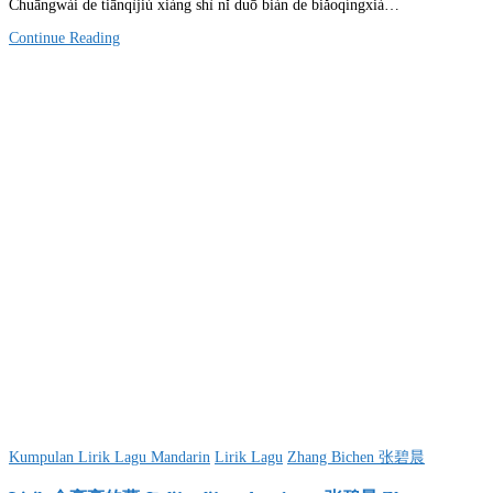
Chuāngwài de tiānqìjiù xiàng shì nǐ duō biàn de biǎoqíngxià…
Continue Reading
Posted
Kumpulan Lirik Lagu Mandarin
Lirik Lagu
Zhang Bichen 张碧晨
in