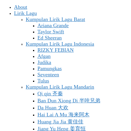
About
Lirik Lagu
Kumpulan Lirik Lagu Barat
Ariana Grande
Taylor Swift
Ed Sheeran
Kumpulan Lirik Lagu Indonesia
RIZKY FEBIAN
Afgan
Judika
Pamungkas
Seventeen
Tulus
Kumpulan Lirik Lagu Mandarin
Qi qin 齐秦
Ban Dun Xiong Di 半吨兄弟
Da Huan 大欢
Hai Lai A Mu 海来阿木
Huang Jia Jia 黄佳佳
Jiang Yu Heng 姜育恒