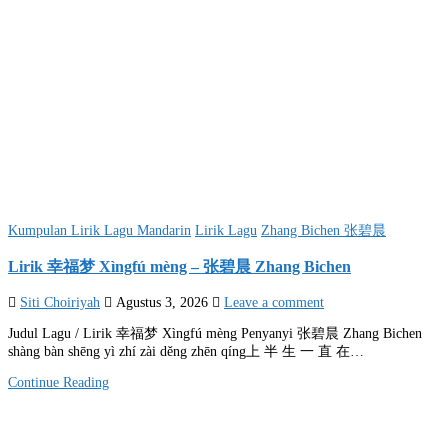
Posted
Kumpulan Lirik Lagu Mandarin
Lirik Lagu
Zhang Bichen 张碧晨
in
Lirik 幸福梦 Xìngfú mèng – 张碧晨 Zhang Bichen
Siti Choiriyah
Agustus 3, 2026
Leave a comment
Judul Lagu / Lirik 幸福梦 Xìngfú mèng Penyanyi 张碧晨 Zhang Bichen
shàng bàn shēng yì zhí zài děng zhēn qíng上 半 生 一 直 在…
Continue Reading