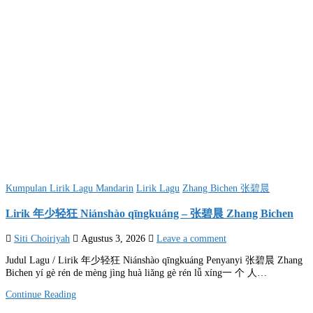
Posted
Kumpulan Lirik Lagu Mandarin
Lirik Lagu
Zhang Bichen 张碧晨
in
Lirik 年少轻狂 Niánshào qīngkuáng – 张碧晨 Zhang Bichen
Siti Choiriyah
Agustus 3, 2026
Leave a comment
Judul Lagu / Lirik 年少轻狂 Niánshào qīngkuáng Penyanyi 张碧晨 Zhang
Bichen yí gè rén de mèng jìng huà liǎng gè rén lǚ xíng一 个 人…
Continue Reading