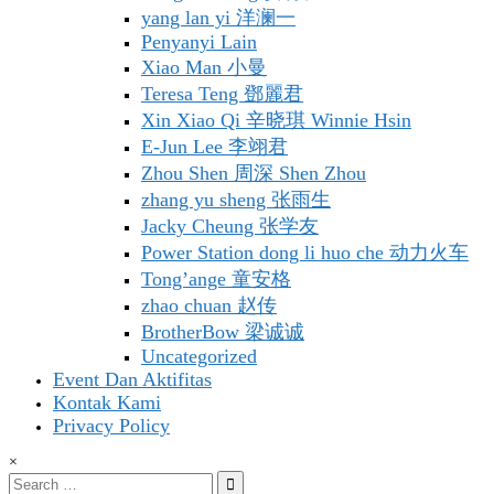
yang lan yi 洋澜一
Penyanyi Lain
Xiao Man 小曼
Teresa Teng 鄧麗君
Xin Xiao Qi 辛晓琪 Winnie Hsin
E-Jun Lee 李翊君
Zhou Shen 周深 Shen Zhou
zhang yu sheng 张雨生
Jacky Cheung 张学友
Power Station dong li huo che 动力火车
Tong’ange 童安格
zhao chuan 赵传
BrotherBow 梁诚诚
Uncategorized
Event Dan Aktifitas
Kontak Kami
Privacy Policy
×
Search