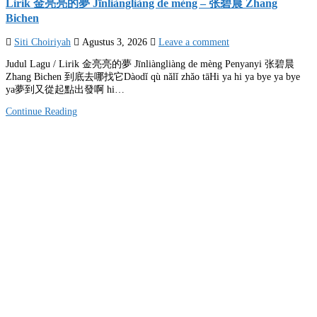
Lirik 金亮亮的夢 Jīnliàngliàng de mèng – 张碧晨 Zhang
Bichen
Siti Choiriyah
Agustus 3, 2026
Leave a comment
Judul Lagu / Lirik 金亮亮的夢 Jīnliàngliàng de mèng Penyanyi 张碧晨
Zhang Bichen 到底去哪找它Dàodǐ qù nǎlǐ zhǎo tāHi ya hi ya bye ya bye
ya夢到又從起點出發啊 hi…
Continue Reading