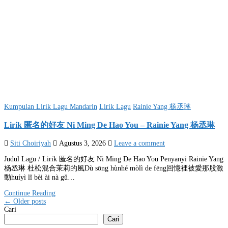
Posted
Kumpulan Lirik Lagu Mandarin
Lirik Lagu
Rainie Yang 杨丞琳
in
Lirik 匿名的好友 Ni Ming De Hao You – Rainie Yang 杨丞琳
Siti Choiriyah
Agustus 3, 2026
Leave a comment
Judul Lagu / Lirik 匿名的好友 Ni Ming De Hao You Penyanyi Rainie Yang
杨丞琳 杜松混合茉莉的風Dù sōng hùnhé mòlì de fēng回憶裡被愛那股激
動huíyì lǐ bèi ài nà gǔ…
Continue Reading
Navigasi
← Older posts
Cari
pos
Cari