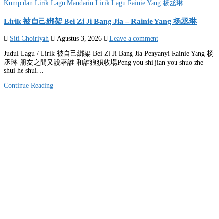
Posted
Kumpulan Lirik Lagu Mandarin
Lirik Lagu
Rainie Yang 杨丞琳
in
Lirik 被自己綁架 Bei Zi Ji Bang Jia – Rainie Yang 杨丞琳
Siti Choiriyah
Agustus 3, 2026
Leave a comment
Judul Lagu / Lirik 被自己綁架 Bei Zi Ji Bang Jia Penyanyi Rainie Yang 杨
丞琳 朋友之間又說著誰 和誰狼狽收場Peng you shi jian you shuo zhe
shui he shui…
Continue Reading