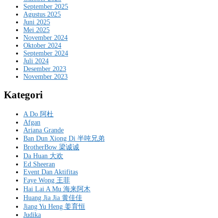
September 2025
Agustus 2025
Juni 2025
Mei 2025
November 2024
Oktober 2024
September 2024
Juli 2024
Desember 2023
November 2023
Kategori
A Do 阿杜
Afgan
Ariana Grande
Ban Dun Xiong Di 半吨兄弟
BrotherBow 梁诚诚
Da Huan 大欢
Ed Sheeran
Event Dan Aktifitas
Faye Wong 王菲
Hai Lai A Mu 海来阿木
Huang Jia Jia 黄佳佳
Jiang Yu Heng 姜育恒
Judika