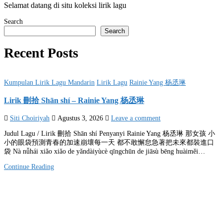
Selamat datang di situ koleksi lirik lagu
Search
Search
Recent Posts
Posted
Kumpulan Lirik Lagu Mandarin
Lirik Lagu
Rainie Yang 杨丞琳
in
Lirik 刪拾 Shān shí – Rainie Yang 杨丞琳
Siti Choiriyah
Agustus 3, 2026
Leave a comment
Judul Lagu / Lirik 刪拾 Shān shí Penyanyi Rainie Yang 杨丞琳 那女孩 小
小的眼袋預測青春的加速崩壞每一天 都不敢懈怠急著把未來都裝進口
袋 Nà nǚhái xiǎo xiǎo de yǎndàiyùcè qīngchūn de jiāsù bēng huàiměi…
Continue Reading