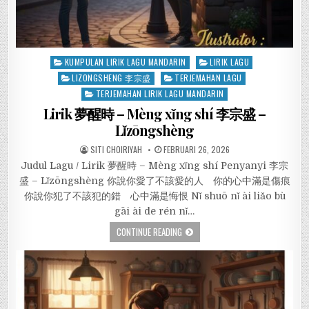
Posted
KUMPULAN LIRIK LAGU MANDARIN
LIRIK LAGU
in
LIZONGSHENG 李宗盛
TERJEMAHAN LAGU
TERJEMAHAN LIRIK LAGU MANDARIN
Lirik 夢醒時 – Mèng xǐng shí 李宗盛 –
Lǐzōngshèng
SITI CHOIRIYAH
FEBRUARI 26, 2026
Judul Lagu / Lirik 夢醒時 – Mèng xǐng shí Penyanyi 李宗
盛 – Lǐzōngshèng 你說你愛了不該愛的人 你的心中滿是傷痕
你說你犯了不該犯的錯 心中滿是悔恨 Nǐ shuō nǐ ài liǎo bù
gāi ài de rén nǐ…
CONTINUE READING