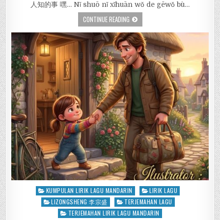
人知的事 嘿… Nǐ shuō nǐ xǐhuān wǒ de gēwǒ bù…
CONTINUE READING
Posted
KUMPULAN LIRIK LAGU MANDARIN
LIRIK LAGU
in
LIZONGSHENG 李宗盛
TERJEMAHAN LAGU
TERJEMAHAN LIRIK LAGU MANDARIN