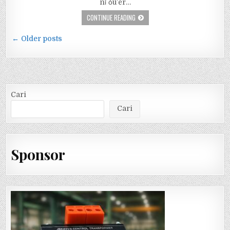
nǐ ǒu’ěr…
CONTINUE READING
Navigasi
← Older posts
pos
Cari
Cari
Sponsor