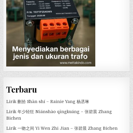
Terbaru
Lirik 刪拾 Shān shí – Rainie Yang 杨丞琳
Lirik 年少轻狂 Niánshào qīngkuáng – 张碧晨 Zhang
Bichen
Lirik 一吻之间 Yi Wen Zhi Jian – 张碧晨 Zhang Bichen