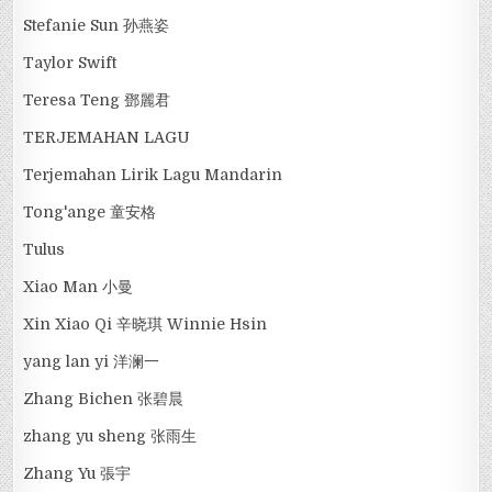
Stefanie Sun 孙燕姿
Taylor Swift
Teresa Teng 鄧麗君
TERJEMAHAN LAGU
Terjemahan Lirik Lagu Mandarin
Tong'ange 童安格
Tulus
Xiao Man 小曼
Xin Xiao Qi 辛晓琪 Winnie Hsin
yang lan yi 洋澜一
Zhang Bichen 张碧晨
zhang yu sheng 张雨生
Zhang Yu 張宇