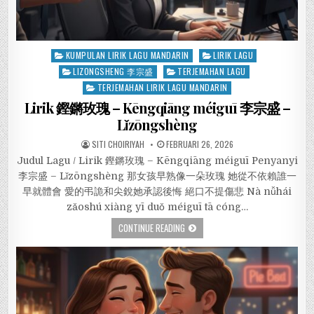
Posted
KUMPULAN LIRIK LAGU MANDARIN
LIRIK LAGU
in
LIZONGSHENG 李宗盛
TERJEMAHAN LAGU
TERJEMAHAN LIRIK LAGU MANDARIN
Lirik 鏗鏘玫瑰 – Kēngqiāng méiguī 李宗盛 –
Lǐzōngshèng
SITI CHOIRIYAH
FEBRUARI 26, 2026
Judul Lagu / Lirik 鏗鏘玫瑰 – Kēngqiāng méiguī Penyanyi
李宗盛 – Lǐzōngshèng 那女孩早熟像一朵玫瑰 她從不依賴誰一
早就體會 愛的弔詭和尖銳她承認後悔 絕口不提傷悲 Nà nǚhái
zǎoshú xiàng yī duǒ méiguī tā cóng…
CONTINUE READING