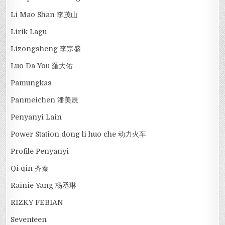
Li Mao Shan 李茂山
Lirik Lagu
Lizongsheng 李宗盛
Luo Da You 羅大佑
Pamungkas
Panmeichen 潘美辰
Penyanyi Lain
Power Station dong li huo che 动力火车
Profile Penyanyi
Qi qin 齐秦
Rainie Yang 杨丞琳
RIZKY FEBIAN
Seventeen