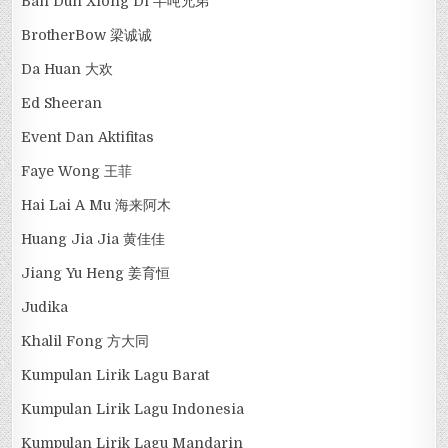
Ban Dun Xiong Di 半吨兄弟
BrotherBow 梁诚诚
Da Huan 大欢
Ed Sheeran
Event Dan Aktifitas
Faye Wong 王菲
Hai Lai A Mu 海来阿木
Huang Jia Jia 黄佳佳
Jiang Yu Heng 姜育恒
Judika
Khalil Fong 方大同
Kumpulan Lirik Lagu Barat
Kumpulan Lirik Lagu Indonesia
Kumpulan Lirik Lagu Mandarin