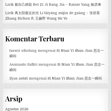
Lirik 被自己綁架 Bei Zi Ji Bang Jia – Rainie Yang 杨丞琳
Lirik 离太阳最近的光 Lí tàiyáng zuìjìn de guāng – 张碧晨
Zhang Bichen ft. 王赫野 Wang He Ye
Komentar Terbaru
taswir sihotang
mengenai
Si Nian Yi Shun Jian 思念一
瞬间
Asmianto Safitri
mengenai
Si Nian Yi Shun Jian 思念一
瞬间
ilyas astuti
mengenai
Si Nian Yi Shun Jian 思念一瞬间
Arsip
Agustus 2026