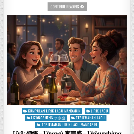
CONTINUE READING
Posted
KUMPULAN LIRIK LAGU MANDARIN
LIRIK LAGU
in
LIZONGSHENG 李宗盛
TERJEMAHAN LAGU
TERJEMAHAN LIRIK LAGU MANDARIN
Lirik 領悟 – Lǐngwù 李宗盛 – Lǐzōngshèng