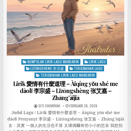
Posted
KUMPULAN LIRIK LAGU MANDARIN
LIRIK LAGU
in
LIZONGSHENG 李宗盛
TERJEMAHAN LAGU
TERJEMAHAN LIRIK LAGU MANDARIN
Lirik 愛情有什麼道理 – Àiqíng yǒu shé me
dàolǐ 李宗盛 – Lǐzōngshèng 张艾嘉 –
Zhāng’àijiā
SITI CHOIRIYAH
FEBRUARI 26, 2026
Judul Lagu / Lirik 愛情有什麼道理 – Àiqíng yǒu shé me
dàolǐ Penyanyi 李宗盛 – Lǐzōngshèng 张艾嘉 – Zhāng’àijiā
女：其實 一個人的生活也不算 太壞偶爾有些小小的悲哀 我想別