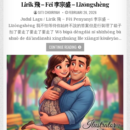
Lirik 飛 – Fēi 李宗盛 – Lǐzōngshèng
SITI CHOIRIYAH
FEBRUARI 26, 2026
Judul Lagu / Lirik 飛 – Fēi Penyanyi 李宗盛 –
Lǐzōngshèng 我不怕等待你始終不說的答案但是行裝理了箱子
扣了要走了要走了要走了 Wǒ bùpà děngdài nǐ shǐzhōng bù
shuō de dá’àndànshì xíngzhuāng lǐle xiāngzǐ kòuleyào…
CONTINUE READING